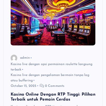
admin
Kasino live dengan opsi permainan roulette langsung
terbaik
Kasino live dengan pengalaman bermain tanpa lag
atau buffering
October 15, 2025
0 Comments
Kasino Online Dengan RTP Tinggi: Pilihan
Terbaik untuk Pemain Cerdas