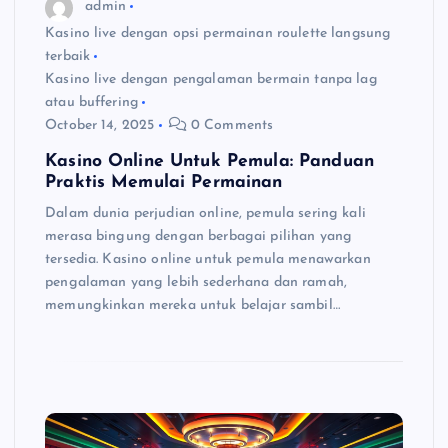
admin
Kasino live dengan opsi permainan roulette langsung
terbaik
Kasino live dengan pengalaman bermain tanpa lag
atau buffering
October 14, 2025
0 Comments
Kasino Online Untuk Pemula: Panduan
Praktis Memulai Permainan
Dalam dunia perjudian online, pemula sering kali
merasa bingung dengan berbagai pilihan yang
tersedia. Kasino online untuk pemula menawarkan
pengalaman yang lebih sederhana dan ramah,
memungkinkan mereka untuk belajar sambil…