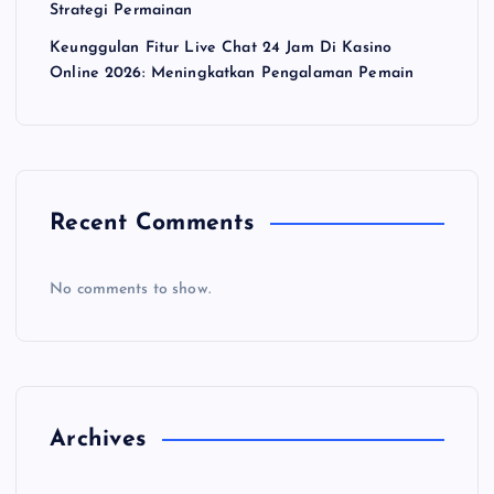
Strategi Permainan
Keunggulan Fitur Live Chat 24 Jam Di Kasino
Online 2026: Meningkatkan Pengalaman Pemain
Recent Comments
No comments to show.
Archives