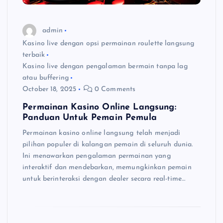
admin
Kasino live dengan opsi permainan roulette langsung
terbaik
Kasino live dengan pengalaman bermain tanpa lag
atau buffering
October 18, 2025
0 Comments
Permainan Kasino Online Langsung:
Panduan Untuk Pemain Pemula
Permainan kasino online langsung telah menjadi
pilihan populer di kalangan pemain di seluruh dunia.
Ini menawarkan pengalaman permainan yang
interaktif dan mendebarkan, memungkinkan pemain
untuk berinteraksi dengan dealer secara real-time…