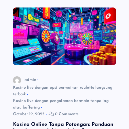
admin
Kasino live dengan opsi permainan roulette langsung
terbaik
Kasino live dengan pengalaman bermain tanpa lag
atau buffering
October 19, 2025
0 Comments
Kasino Online Tanpa Potongan: Panduan