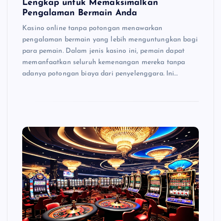
Lengkap untuk Memaksimalkan
Pengalaman Bermain Anda
Kasino online tanpa potongan menawarkan
pengalaman bermain yang lebih menguntungkan bagi
para pemain. Dalam jenis kasino ini, pemain dapat
memanfaatkan seluruh kemenangan mereka tanpa
adanya potongan biaya dari penyelenggara. Ini…