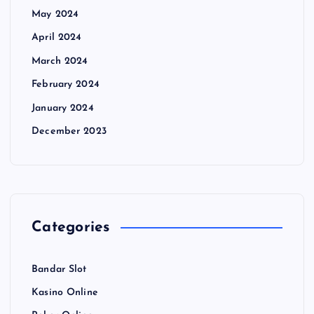
May 2024
April 2024
March 2024
February 2024
January 2024
December 2023
Categories
Bandar Slot
Kasino Online