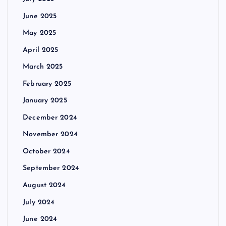
June 2025
May 2025
April 2025
March 2025
February 2025
January 2025
December 2024
November 2024
October 2024
September 2024
August 2024
July 2024
June 2024