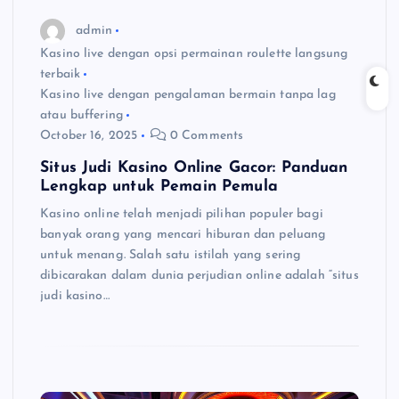
admin
Kasino live dengan opsi permainan roulette langsung
terbaik
Kasino live dengan pengalaman bermain tanpa lag
atau buffering
October 16, 2025
0 Comments
Situs Judi Kasino Online Gacor: Panduan
Lengkap untuk Pemain Pemula
Kasino online telah menjadi pilihan populer bagi
banyak orang yang mencari hiburan dan peluang
untuk menang. Salah satu istilah yang sering
dibicarakan dalam dunia perjudian online adalah “situs
judi kasino…