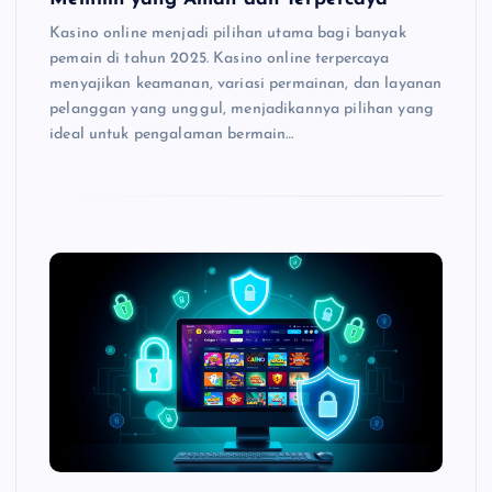
Kasino online menjadi pilihan utama bagi banyak
pemain di tahun 2025. Kasino online terpercaya
menyajikan keamanan, variasi permainan, dan layanan
pelanggan yang unggul, menjadikannya pilihan yang
ideal untuk pengalaman bermain…