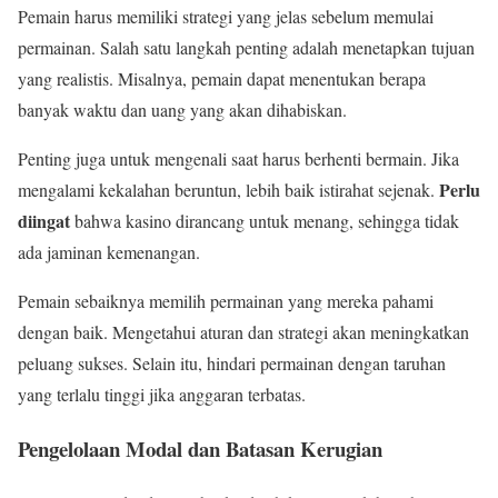
Pemain harus memiliki strategi yang jelas sebelum memulai
permainan. Salah satu langkah penting adalah menetapkan tujuan
yang realistis. Misalnya, pemain dapat menentukan berapa
banyak waktu dan uang yang akan dihabiskan.
Penting juga untuk mengenali saat harus berhenti bermain. Jika
Perlu
mengalami kekalahan beruntun, lebih baik istirahat sejenak.
diingat
bahwa kasino dirancang untuk menang, sehingga tidak
ada jaminan kemenangan.
Pemain sebaiknya memilih permainan yang mereka pahami
dengan baik. Mengetahui aturan dan strategi akan meningkatkan
peluang sukses. Selain itu, hindari permainan dengan taruhan
yang terlalu tinggi jika anggaran terbatas.
Pengelolaan Modal dan Batasan Kerugian