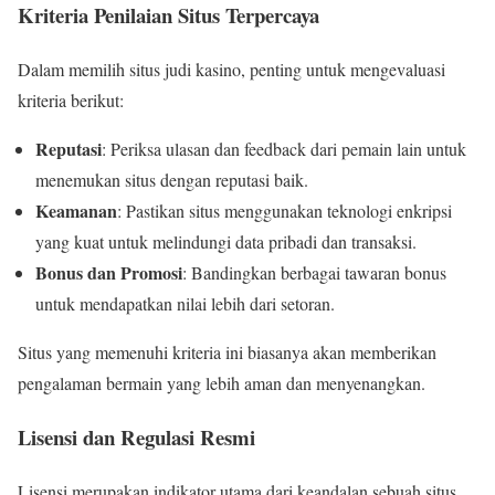
Kriteria Penilaian Situs Terpercaya
Dalam memilih situs judi kasino, penting untuk mengevaluasi
kriteria berikut:
Reputasi
: Periksa ulasan dan feedback dari pemain lain untuk
menemukan situs dengan reputasi baik.
Keamanan
: Pastikan situs menggunakan teknologi enkripsi
yang kuat untuk melindungi data pribadi dan transaksi.
Bonus dan Promosi
: Bandingkan berbagai tawaran bonus
untuk mendapatkan nilai lebih dari setoran.
Situs yang memenuhi kriteria ini biasanya akan memberikan
pengalaman bermain yang lebih aman dan menyenangkan.
Lisensi dan Regulasi Resmi
Lisensi merupakan indikator utama dari keandalan sebuah situs