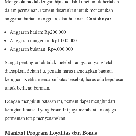
Mengelola modal dengan bijak adalah kunci untuk bertahan
dalam permainan. Pemain disarankan untuk menentukan
Contohnya:
anggaran harian, mingguan, atau bulanan.
Anggaran harian: Rp200.000
Anggaran mingguan: Rp1.000.000
Anggaran bulanan: Rp4.000.000
Sangat penting untuk tidak melebihi anggaran yang telah
ditetapkan. Selain itu, pemain harus menetapkan batasan
kerugian. Ketika mencapai batas tersebut, harus ada keputusan
untuk berhenti bermain.
Dengan mengikuti batasan ini, pemain dapat menghindari
kerugian finansial yang besar. Ini juga membantu menjaga
permainan tetap menyenangkan.
Manfaat Program Loyalitas dan Bonus