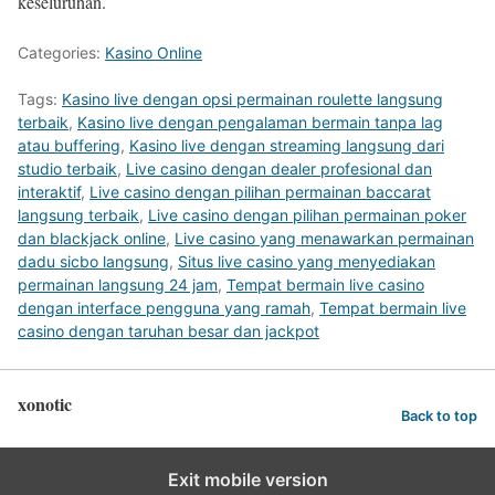
keseluruhan.
Categories:
Kasino Online
Tags:
Kasino live dengan opsi permainan roulette langsung
terbaik
,
Kasino live dengan pengalaman bermain tanpa lag
atau buffering
,
Kasino live dengan streaming langsung dari
studio terbaik
,
Live casino dengan dealer profesional dan
interaktif
,
Live casino dengan pilihan permainan baccarat
langsung terbaik
,
Live casino dengan pilihan permainan poker
dan blackjack online
,
Live casino yang menawarkan permainan
dadu sicbo langsung
,
Situs live casino yang menyediakan
permainan langsung 24 jam
,
Tempat bermain live casino
dengan interface pengguna yang ramah
,
Tempat bermain live
casino dengan taruhan besar dan jackpot
xonotic
Back to top
Exit mobile version