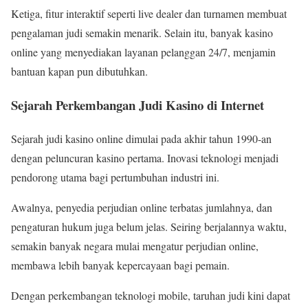
Ketiga, fitur interaktif seperti live dealer dan turnamen membuat
pengalaman judi semakin menarik. Selain itu, banyak kasino
online yang menyediakan layanan pelanggan 24/7, menjamin
bantuan kapan pun dibutuhkan.
Sejarah Perkembangan Judi Kasino di Internet
Sejarah judi kasino online dimulai pada akhir tahun 1990-an
dengan peluncuran kasino pertama. Inovasi teknologi menjadi
pendorong utama bagi pertumbuhan industri ini.
Awalnya, penyedia perjudian online terbatas jumlahnya, dan
pengaturan hukum juga belum jelas. Seiring berjalannya waktu,
semakin banyak negara mulai mengatur perjudian online,
membawa lebih banyak kepercayaan bagi pemain.
Dengan perkembangan teknologi mobile, taruhan judi kini dapat