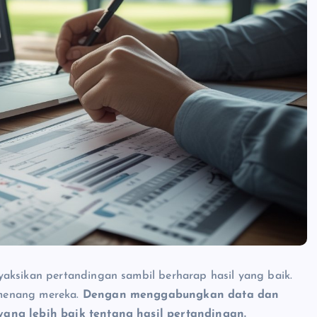
aksikan pertandingan sambil berharap hasil yang baik.
 menang mereka.
Dengan menggabungkan data dan
yang lebih baik tentang hasil pertandingan.