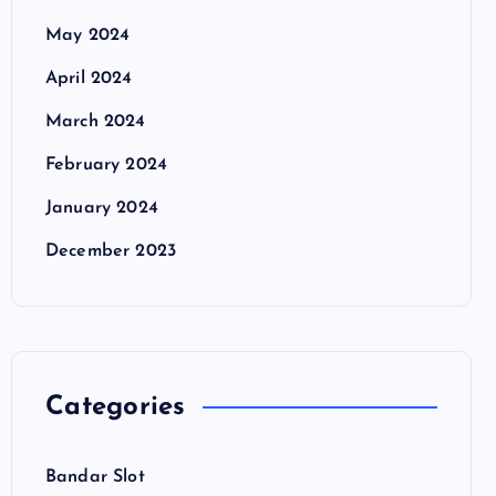
May 2024
April 2024
March 2024
February 2024
January 2024
December 2023
Categories
Bandar Slot