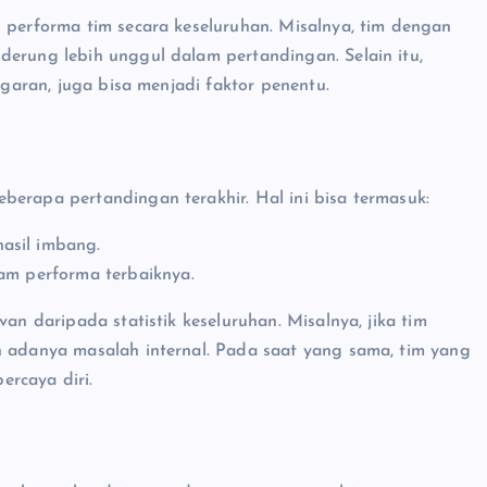
n performa tim secara keseluruhan. Misalnya, tim dengan
derung lebih unggul dalam pertandingan. Selain itu,
ggaran, juga bisa menjadi faktor penentu.
berapa pertandingan terakhir. Hal ini bisa termasuk:
asil imbang.
am performa terbaiknya.
an daripada statistik keseluruhan. Misalnya, jika tim
n adanya masalah internal. Pada saat yang sama, tim yang
rcaya diri.