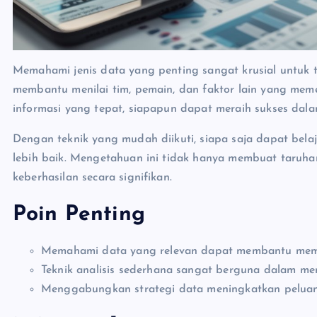
Memahami jenis data yang penting sangat krusial untuk t
membantu menilai tim, pemain, dan faktor lain yang mem
informasi yang tepat, siapapun dapat meraih sukses dal
Dengan teknik yang mudah diikuti, siapa saja dapat be
lebih baik. Mengetahuan ini tidak hanya membuat taruha
keberhasilan secara signifikan.
Poin Penting
Memahami data yang relevan dapat membantu membu
Teknik analisis sederhana sangat berguna dalam men
Menggabungkan strategi data meningkatkan pelua