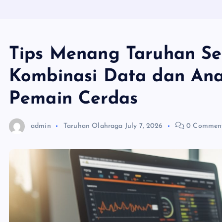
Tips Menang Taruhan S
Kombinasi Data dan Ana
Pemain Cerdas
admin
Taruhan Olahraga
July 7, 2026
0 Commen