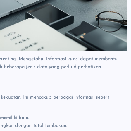
penting. Mengetahui informasi kunci dapat membantu
 beberapa jenis data yang perlu diperhatikan.
 kekuatan. Ini mencakup berbagai informasi seperti:
memiliki bola.
ingkan dengan total tembakan.