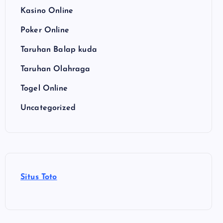
Kasino Online
Poker Online
Taruhan Balap kuda
Taruhan Olahraga
Togel Online
Uncategorized
Situs Toto