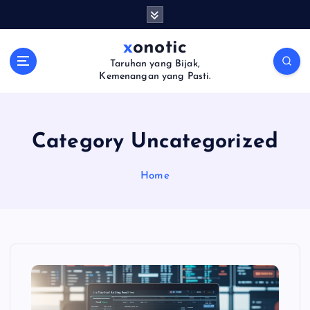
S
k
i
xonotic
p
Taruhan yang Bijak,
t
Kemenangan yang Pasti.
o
c
o
n
Category Uncategorized
t
e
Home
n
t