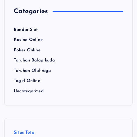
Categories
Bandar Slot
Kasino Online
Poker Online
Taruhan Balap kuda
Taruhan Olahraga
Togel Online
Uncategorized
Situs Toto