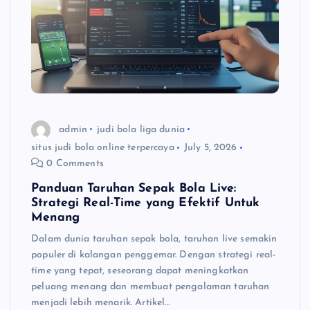
admin
judi bola liga dunia
situs judi bola online terpercaya
July 5, 2026
0 Comments
Panduan Taruhan Sepak Bola Live:
Strategi Real-Time yang Efektif Untuk
Menang
Dalam dunia taruhan sepak bola, taruhan live semakin
populer di kalangan penggemar. Dengan strategi real-
time yang tepat, seseorang dapat meningkatkan
peluang menang dan membuat pengalaman taruhan
menjadi lebih menarik. Artikel…