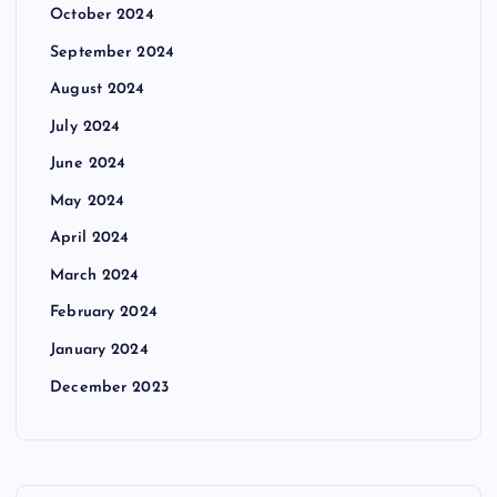
October 2024
September 2024
August 2024
July 2024
June 2024
May 2024
April 2024
March 2024
February 2024
January 2024
December 2023