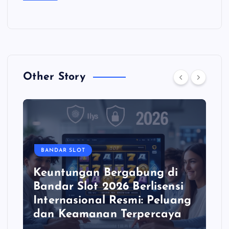
Other Story
BANDAR SLOT
Keuntungan Bergabung di
Bandar Slot 2026 Berlisensi
Internasional Resmi: Peluang
dan Keamanan Terpercaya