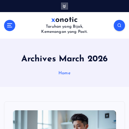
S
k
i
xonotic
p
Taruhan yang Bijak,
t
Kemenangan yang Pasti.
o
c
o
n
Archives March 2026
t
e
Home
n
t