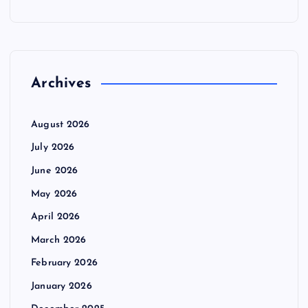
Archives
August 2026
July 2026
June 2026
May 2026
April 2026
March 2026
February 2026
January 2026