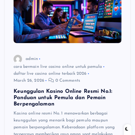
admin
cara bermain live casino online untuk pemula
daftar live casino online terbaik 2026
March 26, 2026
0 Comments
Keunggulan Kasino Online Resmi No.1:
Panduan untuk Pemula dan Pemain
Berpengalaman
Kasino online resmi No. 1 menawarkan berbagai
keunggulan yang menarik bagi pemula maupun
pemain berpengalaman. Keberadaan platform yang
terpercaya memberikan rasa aman saat melakukan