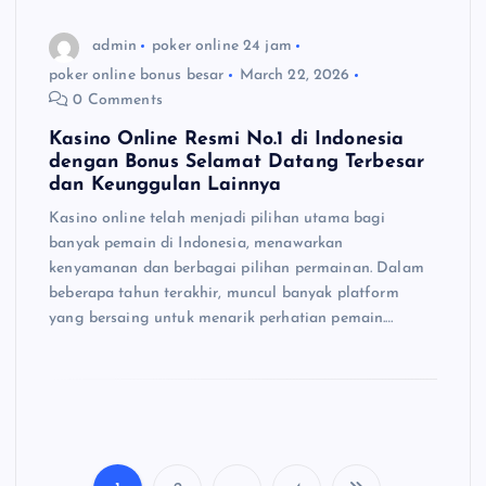
admin
poker online 24 jam
poker online bonus besar
March 22, 2026
0 Comments
Kasino Online Resmi No.1 di Indonesia
dengan Bonus Selamat Datang Terbesar
dan Keunggulan Lainnya
Kasino online telah menjadi pilihan utama bagi
banyak pemain di Indonesia, menawarkan
kenyamanan dan berbagai pilihan permainan. Dalam
beberapa tahun terakhir, muncul banyak platform
yang bersaing untuk menarik perhatian pemain.…