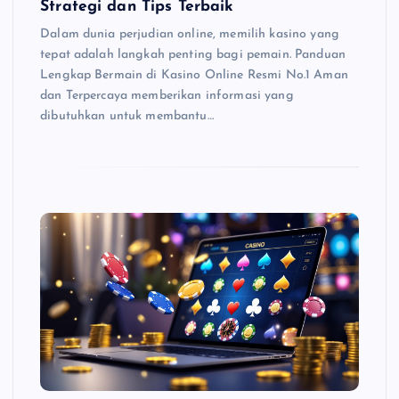
Strategi dan Tips Terbaik
Dalam dunia perjudian online, memilih kasino yang
tepat adalah langkah penting bagi pemain. Panduan
Lengkap Bermain di Kasino Online Resmi No.1 Aman
dan Terpercaya memberikan informasi yang
dibutuhkan untuk membantu…