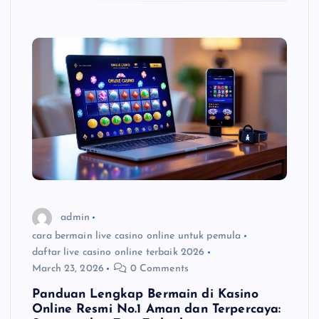
admin
cara bermain live casino online untuk pemula
daftar live casino online terbaik 2026
March 23, 2026
0 Comments
Panduan Lengkap Bermain di Kasino
Online Resmi No.1 Aman dan Terpercaya: