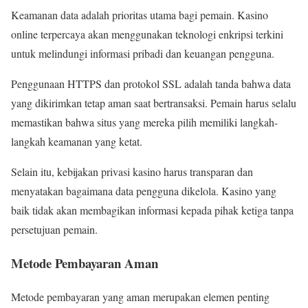
Keamanan data adalah prioritas utama bagi pemain. Kasino
online terpercaya akan menggunakan teknologi enkripsi terkini
untuk melindungi informasi pribadi dan keuangan pengguna.
Penggunaan HTTPS dan protokol SSL adalah tanda bahwa data
yang dikirimkan tetap aman saat bertransaksi. Pemain harus selalu
memastikan bahwa situs yang mereka pilih memiliki langkah-
langkah keamanan yang ketat.
Selain itu, kebijakan privasi kasino harus transparan dan
menyatakan bagaimana data pengguna dikelola. Kasino yang
baik tidak akan membagikan informasi kepada pihak ketiga tanpa
persetujuan pemain.
Metode Pembayaran Aman
Metode pembayaran yang aman merupakan elemen penting