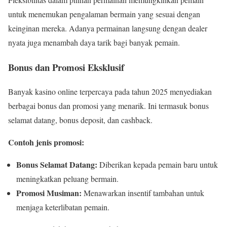
untuk menemukan pengalaman bermain yang sesuai dengan
keinginan mereka. Adanya permainan langsung dengan dealer
nyata juga menambah daya tarik bagi banyak pemain.
Bonus dan Promosi Eksklusif
Banyak kasino online terpercaya pada tahun 2025 menyediakan
berbagai bonus dan promosi yang menarik. Ini termasuk bonus
selamat datang, bonus deposit, dan cashback.
Contoh jenis promosi:
Bonus Selamat Datang:
Diberikan kepada pemain baru untuk
meningkatkan peluang bermain.
Promosi Musiman:
Menawarkan insentif tambahan untuk
menjaga keterlibatan pemain.