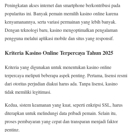
Peningkatan akses internet dan smartphone berkontribusi pada
popularitas ini. Banyak pemain memilih kasino online karena
kenyamanannya, serta variasi permainan yang lebih banyak.
Dengan teknologi baru, kasino mengoptimalkan pengalaman
pengguna melalui aplikasi mobile dan situs yang responsif.
Kriteria Kasino Online Terpercaya Tahun 2025
Kriteria yang digunakan untuk menentukan kasino online
terpercaya meliputi beberapa aspek penting. Pertama, lisensi resmi
dari otoritas perjudian diakui harus ada. Tanpa lisensi, kasino
tidak memiliki legitimasi.
Kedua, sistem keamanan yang kuat, seperti enkripsi SSL, harus
diterapkan untuk melindungi data pribadi pemain. Selain itu,
proses pembayaran yang cepat dan transparan menjadi faktor
penting.