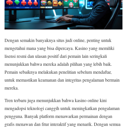
Dengan semakin banyaknya situs judi online, penting untuk
mengetahui mana yang bisa dipercaya. Kasino yang memiliki
lisensi resmi dan ulasan positif dari pemain lain seringkali
menunjukkan bahwa mereka adalah pilihan yang lebih baik.
Pemain sebaiknya melakukan penelitian sebelum mendaftar,
untuk memastikan keamanan dan integritas pengalaman bermain
mereka.
Tren terbaru juga menunjukkan bahwa kasino online kini
mengadopsi teknologi canggih untuk meningkatkan pengalaman
pengguna. Banyak platform menawarkan permainan dengan
grafis menawan dan fitur interaktif yang menarik. Dengan semua