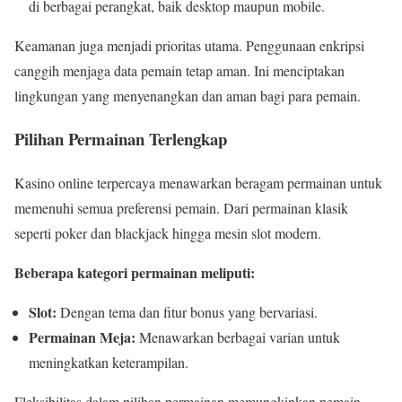
di berbagai perangkat, baik desktop maupun mobile.
Keamanan juga menjadi prioritas utama. Penggunaan enkripsi
canggih menjaga data pemain tetap aman. Ini menciptakan
lingkungan yang menyenangkan dan aman bagi para pemain.
Pilihan Permainan Terlengkap
Kasino online terpercaya menawarkan beragam permainan untuk
memenuhi semua preferensi pemain. Dari permainan klasik
seperti poker dan blackjack hingga mesin slot modern.
Beberapa kategori permainan meliputi:
Slot:
Dengan tema dan fitur bonus yang bervariasi.
Permainan Meja:
Menawarkan berbagai varian untuk
meningkatkan keterampilan.
Fleksibilitas dalam pilihan permainan memungkinkan pemain