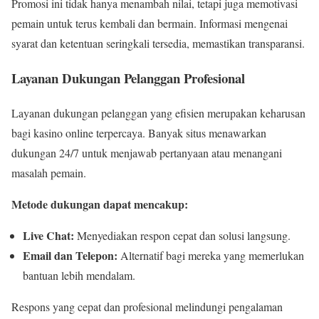
Promosi ini tidak hanya menambah nilai, tetapi juga memotivasi
pemain untuk terus kembali dan bermain. Informasi mengenai
syarat dan ketentuan seringkali tersedia, memastikan transparansi.
Layanan Dukungan Pelanggan Profesional
Layanan dukungan pelanggan yang efisien merupakan keharusan
bagi kasino online terpercaya. Banyak situs menawarkan
dukungan 24/7 untuk menjawab pertanyaan atau menangani
masalah pemain.
Metode dukungan dapat mencakup:
Live Chat:
Menyediakan respon cepat dan solusi langsung.
Email dan Telepon:
Alternatif bagi mereka yang memerlukan
bantuan lebih mendalam.
Respons yang cepat dan profesional melindungi pengalaman