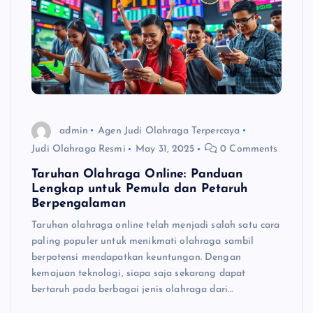
admin
Agen Judi Olahraga Terpercaya
Judi Olahraga Resmi
May 31, 2025
0 Comments
Taruhan Olahraga Online: Panduan
Lengkap untuk Pemula dan Petaruh
Berpengalaman
Taruhan olahraga online telah menjadi salah satu cara
paling populer untuk menikmati olahraga sambil
berpotensi mendapatkan keuntungan. Dengan
kemajuan teknologi, siapa saja sekarang dapat
bertaruh pada berbagai jenis olahraga dari…