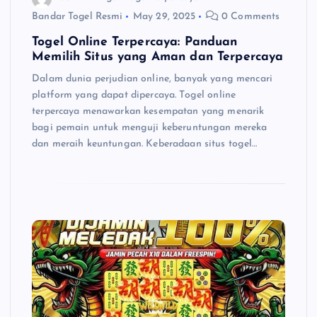
Bandar Togel Resmi
May 29, 2025
0 Comments
Togel Online Terpercaya: Panduan
Memilih Situs yang Aman dan Terpercaya
Dalam dunia perjudian online, banyak yang mencari
platform yang dapat dipercaya. Togel online
terpercaya menawarkan kesempatan yang menarik
bagi pemain untuk menguji keberuntungan mereka
dan meraih keuntungan. Keberadaan situs togel…