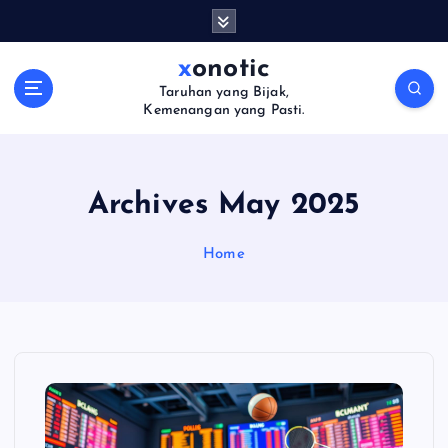
S
k
i
xonotic
p
Taruhan yang Bijak,
t
Kemenangan yang Pasti.
o
c
o
n
Archives May 2025
t
e
Home
n
t