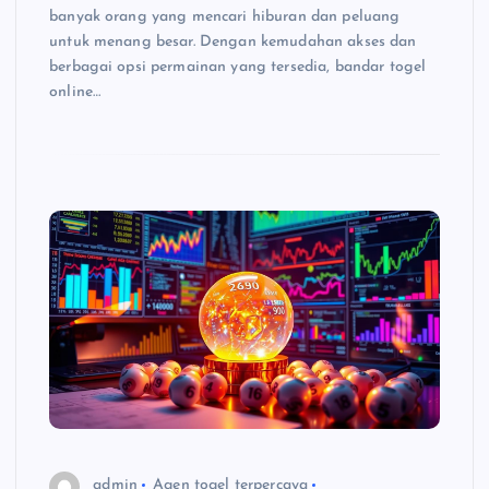
banyak orang yang mencari hiburan dan peluang
untuk menang besar. Dengan kemudahan akses dan
berbagai opsi permainan yang tersedia, bandar togel
online…
admin
Agen togel terpercaya