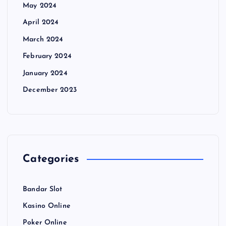
May 2024
April 2024
March 2024
February 2024
January 2024
December 2023
Categories
Bandar Slot
Kasino Online
Poker Online