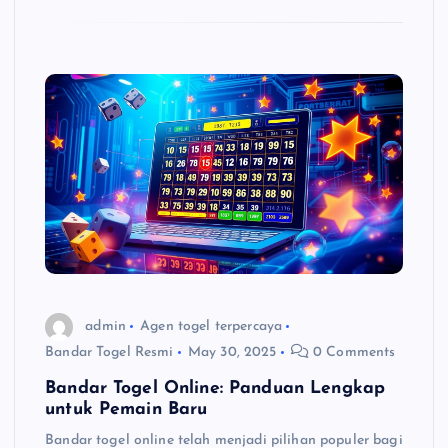
admin
Agen togel terpercaya
Bandar Togel Resmi
May 30, 2025
0 Comments
Bandar Togel Online: Panduan Lengkap
untuk Pemain Baru
Bandar togel online telah menjadi pilihan populer bagi