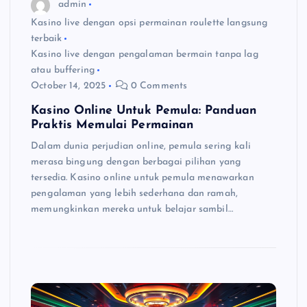
admin
Kasino live dengan opsi permainan roulette langsung
terbaik
Kasino live dengan pengalaman bermain tanpa lag
atau buffering
October 14, 2025
0 Comments
Kasino Online Untuk Pemula: Panduan
Praktis Memulai Permainan
Dalam dunia perjudian online, pemula sering kali
merasa bingung dengan berbagai pilihan yang
tersedia. Kasino online untuk pemula menawarkan
pengalaman yang lebih sederhana dan ramah,
memungkinkan mereka untuk belajar sambil…