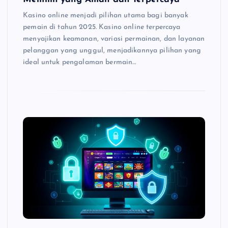
Kasino online menjadi pilihan utama bagi banyak
pemain di tahun 2025. Kasino online terpercaya
menyajikan keamanan, variasi permainan, dan layanan
pelanggan yang unggul, menjadikannya pilihan yang
ideal untuk pengalaman bermain…