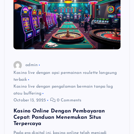
admin
Kasino live dengan opsi permainan roulette langsung
terbaik
Kasino live dengan pengalaman bermain tanpa lag
atau buffering
October 13, 2025
0 Comments
Kasino Online Dengan Pembayaran
Cepat: Panduan Menemukan Situs
Terpercaya
Pada era digital ini, kasino online telah menjadi