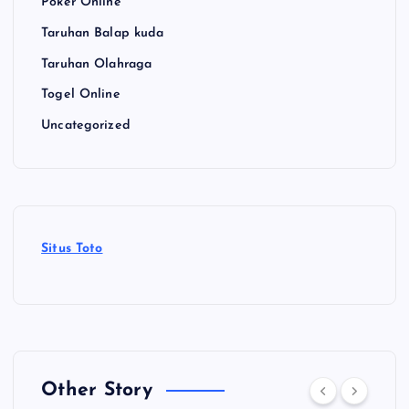
Poker Online
Taruhan Balap kuda
Taruhan Olahraga
Togel Online
Uncategorized
Situs Toto
Other Story