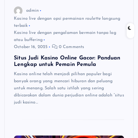
admin
Kasino live dengan opsi permainan roulette langsung
terbaik
Kasino live dengan pengalaman bermain tanpa lag
atau buffering
October 16, 2025
0 Comments
Situs Judi Kasino Online Gacor: Panduan
Lengkap untuk Pemain Pemula
Kasino online telah menjadi pilihan populer bagi
banyak orang yang mencari hiburan dan peluang
untuk menang. Salah satu istilah yang sering
dibicarakan dalam dunia perjudian online adalah “situs
judi kasino…