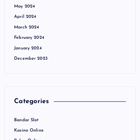
May 2024
April 2024
March 2024
February 2024
January 2024
December 2023
Categories
Bandar Slot
Kasino Online