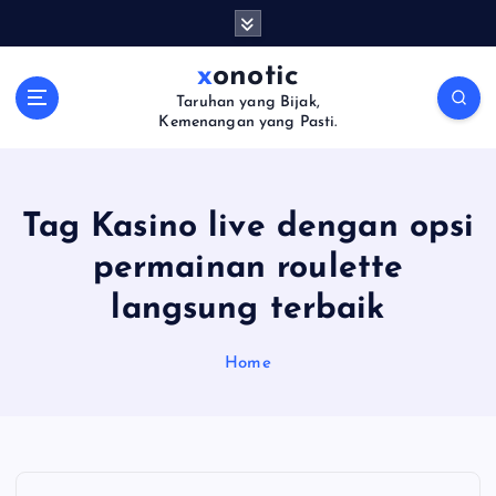
S
k
i
xonotic
p
Taruhan yang Bijak,
t
Kemenangan yang Pasti.
o
c
o
n
Tag Kasino live dengan opsi
t
permainan roulette
e
n
langsung terbaik
t
Home