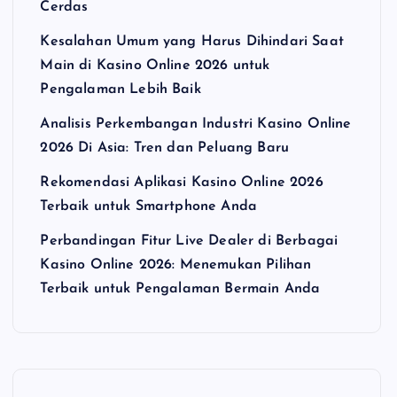
Cerdas
Kesalahan Umum yang Harus Dihindari Saat
Main di Kasino Online 2026 untuk
Pengalaman Lebih Baik
Analisis Perkembangan Industri Kasino Online
2026 Di Asia: Tren dan Peluang Baru
Rekomendasi Aplikasi Kasino Online 2026
Terbaik untuk Smartphone Anda
Perbandingan Fitur Live Dealer di Berbagai
Kasino Online 2026: Menemukan Pilihan
Terbaik untuk Pengalaman Bermain Anda