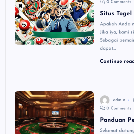
0 Comments
Situs Togel
Apakah Anda me
Jika iya, kami
Sebagai pemain
dapat…
Continue rea
admin
0 Comments
Panduan Pe
Selamat datang