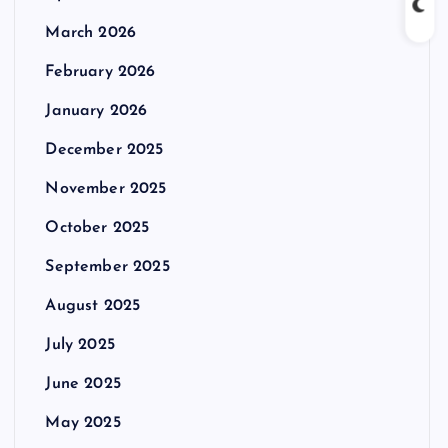
March 2026
February 2026
January 2026
December 2025
November 2025
October 2025
September 2025
August 2025
July 2025
June 2025
May 2025