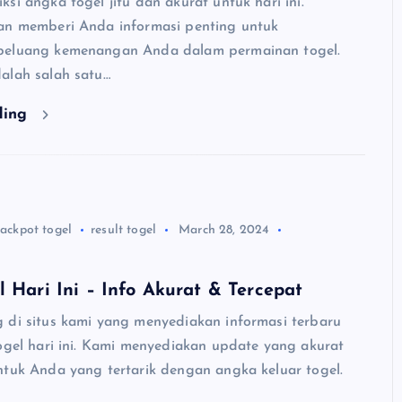
si angka togel jitu dan akurat untuk hari ini.
an memberi Anda informasi penting untuk
peluang kemenangan Anda dalam permainan togel.
alah salah satu…
ding
jackpot togel
result togel
March 28, 2024
l Hari Ini – Info Akurat & Tercepat
 di situs kami yang menyediakan informasi terbaru
togel hari ini. Kami menyediakan update yang akurat
ntuk Anda yang tertarik dengan angka keluar togel.