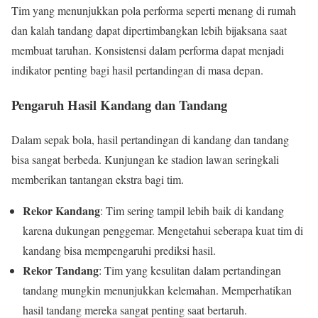
Tim yang menunjukkan pola performa seperti menang di rumah
dan kalah tandang dapat dipertimbangkan lebih bijaksana saat
membuat taruhan. Konsistensi dalam performa dapat menjadi
indikator penting bagi hasil pertandingan di masa depan.
Pengaruh Hasil Kandang dan Tandang
Dalam sepak bola, hasil pertandingan di kandang dan tandang
bisa sangat berbeda. Kunjungan ke stadion lawan seringkali
memberikan tantangan ekstra bagi tim.
Rekor Kandang
: Tim sering tampil lebih baik di kandang
karena dukungan penggemar. Mengetahui seberapa kuat tim di
kandang bisa mempengaruhi prediksi hasil.
Rekor Tandang
: Tim yang kesulitan dalam pertandingan
tandang mungkin menunjukkan kelemahan. Memperhatikan
hasil tandang mereka sangat penting saat bertaruh.