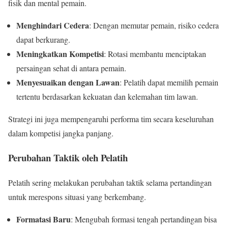
fisik dan mental pemain.
Menghindari Cedera
: Dengan memutar pemain, risiko cedera
dapat berkurang.
Meningkatkan Kompetisi
: Rotasi membantu menciptakan
persaingan sehat di antara pemain.
Menyesuaikan dengan Lawan
: Pelatih dapat memilih pemain
tertentu berdasarkan kekuatan dan kelemahan tim lawan.
Strategi ini juga mempengaruhi performa tim secara keseluruhan
dalam kompetisi jangka panjang.
Perubahan Taktik oleh Pelatih
Pelatih sering melakukan perubahan taktik selama pertandingan
untuk merespons situasi yang berkembang.
Formatasi Baru
: Mengubah formasi tengah pertandingan bisa