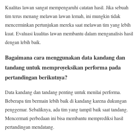
Kualitas lawan sangat mempengaruhi catatan hasil. Jika sebuah
tim terus menang melawan lawan lemah, ini mungkin tidak
mencerminkan pertunjukan mereka saat melawan tim yang lebih
kuat. Evaluasi kualitas lawan membantu dalam menganalisis hasil
dengan lebih baik.
Bagaimana cara menggunakan data kandang dan
tandang untuk memproyeksikan performa pada
pertandingan berikutnya?
Data kandang dan tandang penting untuk menilai performa.
Beberapa tim bermain lebih baik di kandang karena dukungan
penggemar. Sebaliknya, ada tim yang tampil baik saat tandang.
Mencermati perbedaan ini bisa membantu memprediksi hasil
pertandingan mendatang.