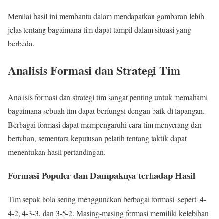
Menilai hasil ini membantu dalam mendapatkan gambaran lebih
jelas tentang bagaimana tim dapat tampil dalam situasi yang
berbeda.
Analisis Formasi dan Strategi Tim
Analisis formasi dan strategi tim sangat penting untuk memahami
bagaimana sebuah tim dapat berfungsi dengan baik di lapangan.
Berbagai formasi dapat mempengaruhi cara tim menyerang dan
bertahan, sementara keputusan pelatih tentang taktik dapat
menentukan hasil pertandingan.
Formasi Populer dan Dampaknya terhadap Hasil
Tim sepak bola sering menggunakan berbagai formasi, seperti 4-
4-2, 4-3-3, dan 3-5-2. Masing-masing formasi memiliki kelebihan