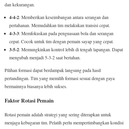
dan kekurangan.
4-4-2
: Memberikan keseimbangan antara serangan dan
pertahanan. Memudahkan tim melakukan transisi cepat.
4-3-3
: Memfokuskan pada penguasaan bola dan serangan
cepat. Cocok untuk tim dengan pemain sayap yang cepat.
3-5-2
: Memungkinkan kontrol lebih di tengah lapangan. Dapat
mengubah menjadi 5-3-2 saat bertahan.
Pilihan formasi dapat berdampak langsung pada hasil
pertandingan. Tim yang memilih formasi sesuai dengan gaya
bermainnya biasanya lebih sukses.
Faktor Rotasi Pemain
Rotasi pemain adalah strategi yang sering diterapkan untuk
menjaga kebugaran tim. Pelatih perlu mempertimbangkan kondisi