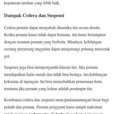
keputusan taruhan yang lebih baik.
Dampak Cedera dan Suspensi
Cedera pemain dapat mengubah dinamika tim secara drastis.
Ketika pemain kunci tidak dapat bermain, tim harus beradaptasi
dengan susunan pemain yang berbeda. Misalnya, kehilangan
seorang penyerang unggulan dapat mengurangi peluang mencetak
gol.
Suspensi juga bisa mempengaruhi kinerja tim. Jika pemain
mendapatkan kartu merah dan tidak bisa berlaga, tim kehilangan
kekuatan di lapangan. Ini bisa menyebabkan penurunan form,
terutama jika pemain yang keluar adalah pemimpin tim.
Kombinasi cedera dan suspensi menciptakantantangan besar bagi
pelatih dan pemain. Pemain pengganti harus tampil maksimal
untuk menjaga performa tim. Keberhasilan adaptasi ini sangat