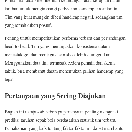
Pilihan handicap memberikan keuntungan atau kerugian dalam
taruhan untuk mengimbangi perbedaan kemampuan antar tim.
Tim yang kuat mungkin diberi handicap negatif, sedangkan tim
yang lemah diberi positif.
Penting untuk memperhatikan performa terbaru dan pertandingan
head-to-head. Tim yang menunjukkan konsistensi dalam
mencetak gol dan menjaga clean sheet lebih diunggulkan.
Menggunakan data tim, termasuk cedera pemain dan skema
taktik, bisa membantu dalam menentukan pilihan handicap yang
tepat.
Pertanyaan yang Sering Diajukan
Bagian ini menjawab beberapa pertanyaan penting mengenai
prediksi taruhan sepak bola berdasarkan statistik tim terbaru.
Pemahaman yang baik tentang faktor-faktor ini dapat membantu