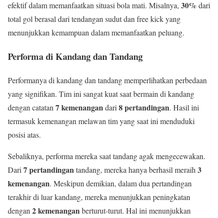
30%
efektif dalam memanfaatkan situasi bola mati. Misalnya,
dari
total gol berasal dari tendangan sudut dan free kick yang
menunjukkan kemampuan dalam memanfaatkan peluang.
Performa di Kandang dan Tandang
Performanya di kandang dan tandang memperlihatkan perbedaan
yang signifikan. Tim ini sangat kuat saat bermain di kandang
7 kemenangan
8 pertandingan
dengan catatan
dari
. Hasil ini
termasuk kemenangan melawan tim yang saat ini menduduki
posisi atas.
Sebaliknya, performa mereka saat tandang agak mengecewakan.
7 pertandingan
3
Dari
tandang, mereka hanya berhasil meraih
kemenangan
. Meskipun demikian, dalam dua pertandingan
terakhir di luar kandang, mereka menunjukkan peningkatan
2 kemenangan
dengan
berturut-turut. Hal ini menunjukkan