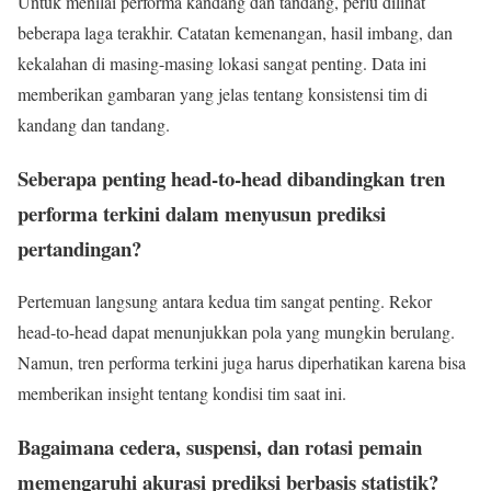
Untuk menilai performa kandang dan tandang, perlu dilihat
beberapa laga terakhir. Catatan kemenangan, hasil imbang, dan
kekalahan di masing-masing lokasi sangat penting. Data ini
memberikan gambaran yang jelas tentang konsistensi tim di
kandang dan tandang.
Seberapa penting head-to-head dibandingkan tren
performa terkini dalam menyusun prediksi
pertandingan?
Pertemuan langsung antara kedua tim sangat penting. Rekor
head-to-head dapat menunjukkan pola yang mungkin berulang.
Namun, tren performa terkini juga harus diperhatikan karena bisa
memberikan insight tentang kondisi tim saat ini.
Bagaimana cedera, suspensi, dan rotasi pemain
memengaruhi akurasi prediksi berbasis statistik?