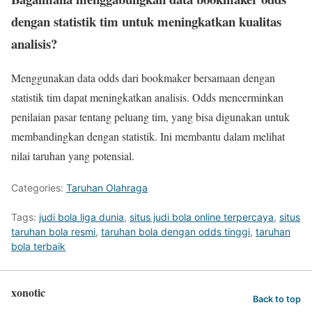
dengan statistik tim untuk meningkatkan kualitas
analisis?
Menggunakan data odds dari bookmaker bersamaan dengan
statistik tim dapat meningkatkan analisis. Odds mencerminkan
penilaian pasar tentang peluang tim, yang bisa digunakan untuk
membandingkan dengan statistik. Ini membantu dalam melihat
nilai taruhan yang potensial.
Categories:
Taruhan Olahraga
Tags:
judi bola liga dunia
,
situs judi bola online terpercaya
,
situs
taruhan bola resmi
,
taruhan bola dengan odds tinggi
,
taruhan
bola terbaik
xonotic
Back to top