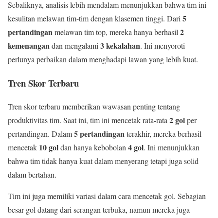
Sebaliknya, analisis lebih mendalam menunjukkan bahwa tim ini
5
kesulitan melawan tim-tim dengan klasemen tinggi. Dari
pertandingan
2
melawan tim top, mereka hanya berhasil
kemenangan
3 kekalahan
dan mengalami
. Ini menyoroti
perlunya perbaikan dalam menghadapi lawan yang lebih kuat.
Tren Skor Terbaru
Tren skor terbaru memberikan wawasan penting tentang
2 gol
produktivitas tim. Saat ini, tim ini mencetak rata-rata
per
5 pertandingan
pertandingan. Dalam
terakhir, mereka berhasil
10 gol
4 gol
mencetak
dan hanya kebobolan
. Ini menunjukkan
bahwa tim tidak hanya kuat dalam menyerang tetapi juga solid
dalam bertahan.
Tim ini juga memiliki variasi dalam cara mencetak gol. Sebagian
besar gol datang dari serangan terbuka, namun mereka juga