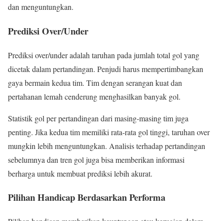
dan menguntungkan.
Prediksi Over/Under
Prediksi over/under adalah taruhan pada jumlah total gol yang
dicetak dalam pertandingan. Penjudi harus mempertimbangkan
gaya bermain kedua tim. Tim dengan serangan kuat dan
pertahanan lemah cenderung menghasilkan banyak gol.
Statistik gol per pertandingan dari masing-masing tim juga
penting. Jika kedua tim memiliki rata-rata gol tinggi, taruhan over
mungkin lebih menguntungkan. Analisis terhadap pertandingan
sebelumnya dan tren gol juga bisa memberikan informasi
berharga untuk membuat prediksi lebih akurat.
Pilihan Handicap Berdasarkan Performa