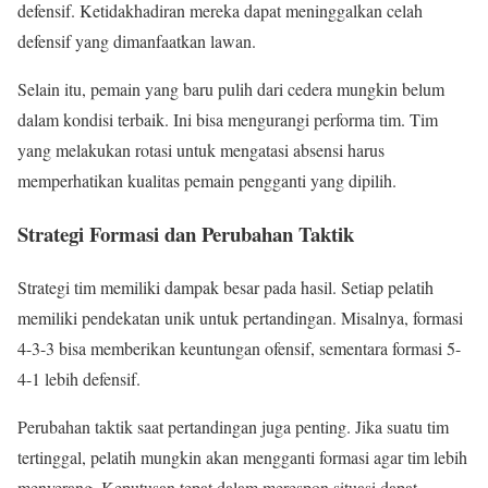
defensif. Ketidakhadiran mereka dapat meninggalkan celah
defensif yang dimanfaatkan lawan.
Selain itu, pemain yang baru pulih dari cedera mungkin belum
dalam kondisi terbaik. Ini bisa mengurangi performa tim. Tim
yang melakukan rotasi untuk mengatasi absensi harus
memperhatikan kualitas pemain pengganti yang dipilih.
Strategi Formasi dan Perubahan Taktik
Strategi tim memiliki dampak besar pada hasil. Setiap pelatih
memiliki pendekatan unik untuk pertandingan. Misalnya, formasi
4-3-3 bisa memberikan keuntungan ofensif, sementara formasi 5-
4-1 lebih defensif.
Perubahan taktik saat pertandingan juga penting. Jika suatu tim
tertinggal, pelatih mungkin akan mengganti formasi agar tim lebih
menyerang. Keputusan tepat dalam merespon situasi dapat