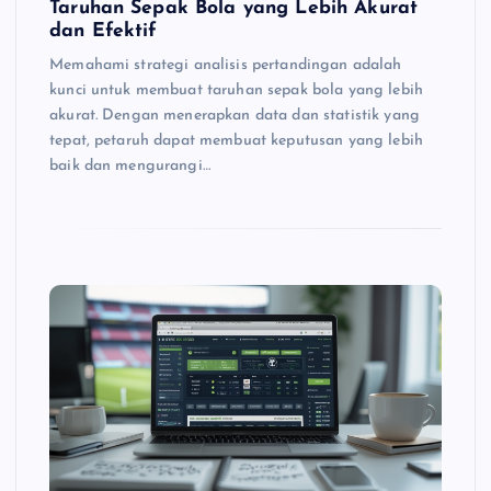
Taruhan Sepak Bola yang Lebih Akurat
dan Efektif
Memahami strategi analisis pertandingan adalah
kunci untuk membuat taruhan sepak bola yang lebih
akurat. Dengan menerapkan data dan statistik yang
tepat, petaruh dapat membuat keputusan yang lebih
baik dan mengurangi…