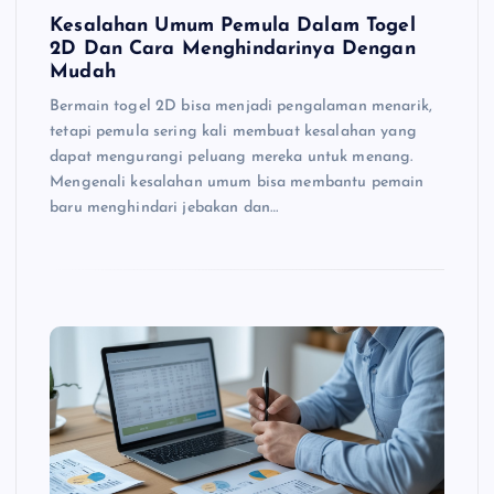
Kesalahan Umum Pemula Dalam Togel
2D Dan Cara Menghindarinya Dengan
Mudah
Bermain togel 2D bisa menjadi pengalaman menarik,
tetapi pemula sering kali membuat kesalahan yang
dapat mengurangi peluang mereka untuk menang.
Mengenali kesalahan umum bisa membantu pemain
baru menghindari jebakan dan…