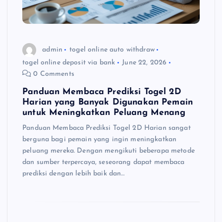
admin
togel online auto withdraw
togel online deposit via bank
June 22, 2026
0 Comments
Panduan Membaca Prediksi Togel 2D
Harian yang Banyak Digunakan Pemain
untuk Meningkatkan Peluang Menang
Panduan Membaca Prediksi Togel 2D Harian sangat
berguna bagi pemain yang ingin meningkatkan
peluang mereka. Dengan mengikuti beberapa metode
dan sumber terpercaya, seseorang dapat membaca
prediksi dengan lebih baik dan…