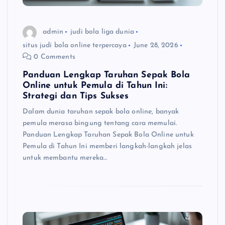
admin
judi bola liga dunia
situs judi bola online terpercaya
June 28, 2026
0 Comments
Panduan Lengkap Taruhan Sepak Bola
Online untuk Pemula di Tahun Ini:
Strategi dan Tips Sukses
Dalam dunia taruhan sepak bola online, banyak
pemula merasa bingung tentang cara memulai.
Panduan Lengkap Taruhan Sepak Bola Online untuk
Pemula di Tahun Ini memberi langkah-langkah jelas
untuk membantu mereka…