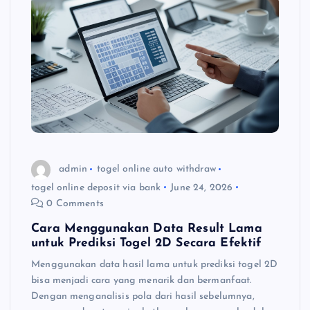
admin
togel online auto withdraw
togel online deposit via bank
June 24, 2026
0 Comments
Cara Menggunakan Data Result Lama
untuk Prediksi Togel 2D Secara Efektif
Menggunakan data hasil lama untuk prediksi togel 2D
bisa menjadi cara yang menarik dan bermanfaat.
Dengan menganalisis pola dari hasil sebelumnya,