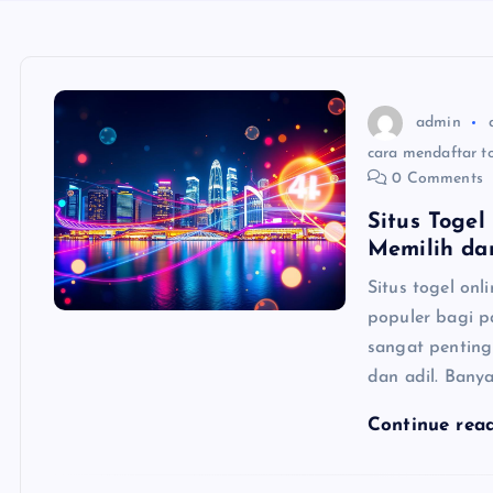
admin
cara mendaftar t
0 Comments
Situs Togel
Memilih dan
Situs togel onl
populer bagi p
sangat pentin
dan adil. Bany
Continue rea