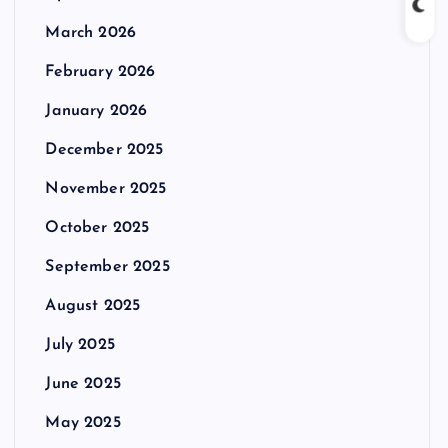
March 2026
February 2026
January 2026
December 2025
November 2025
October 2025
September 2025
August 2025
July 2025
June 2025
May 2025