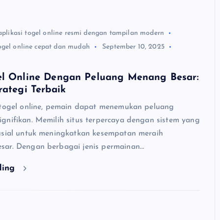
aplikasi togel online resmi dengan tampilan modern
ogel online cepat dan mudah
September 10, 2025
el Online Dengan Peluang Menang Besar:
rategi Terbaik
 togel online, pemain dapat menemukan peluang
gnifikan. Memilih situs terpercaya dengan sistem yang
usial untuk meningkatkan kesempatan meraih
ar. Dengan berbagai jenis permainan…
ding