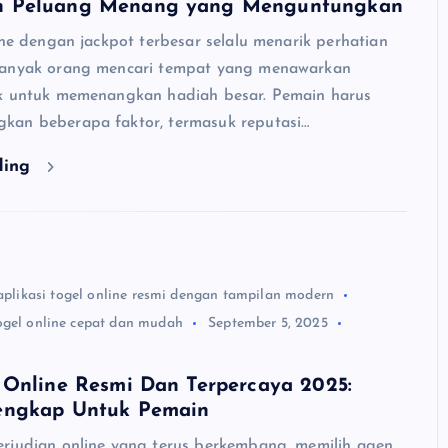
 Peluang Menang yang Menguntungkan
ine dengan jackpot terbesar selalu menarik perhatian
Banyak orang mencari tempat yang menawarkan
k untuk memenangkan hadiah besar. Pemain harus
an beberapa faktor, termasuk reputasi…
ding
aplikasi togel online resmi dengan tampilan modern
ogel online cepat dan mudah
September 5, 2025
 Online Resmi Dan Terpercaya 2025:
engkap Untuk Pemain
rjudian online yang terus berkembang, memilih agen