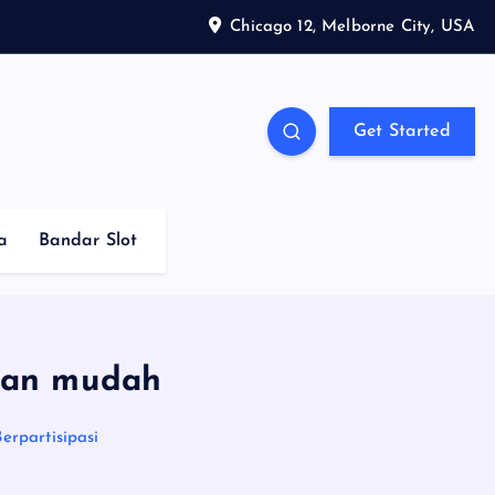
Chicago 12, Melborne City, USA
Get Started
a
Bandar Slot
 dan mudah
erpartisipasi