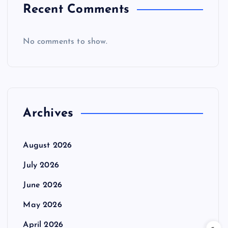
Recent Comments
No comments to show.
Archives
August 2026
July 2026
June 2026
May 2026
April 2026