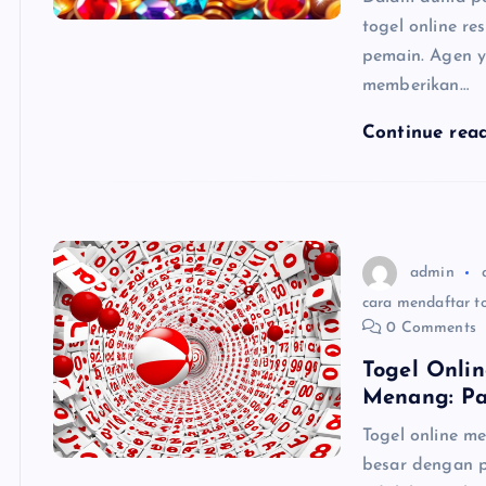
togel online r
pemain. Agen ya
memberikan…
Continue rea
admin
cara mendaftar t
0 Comments
Togel Onli
Menang: P
Togel online m
besar dengan p