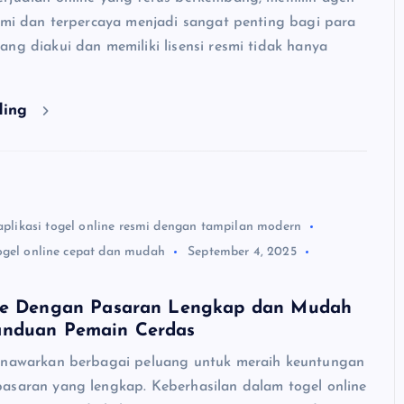
esmi dan terpercaya menjadi sangat penting bagi para
ng diakui dan memiliki lisensi resmi tidak hanya
ding
aplikasi togel online resmi dengan tampilan modern
ogel online cepat dan mudah
September 4, 2025
ne Dengan Pasaran Lengkap dan Mudah
anduan Pemain Cerdas
enawarkan berbagai peluang untuk meraih keuntungan
asaran yang lengkap. Keberhasilan dalam togel online