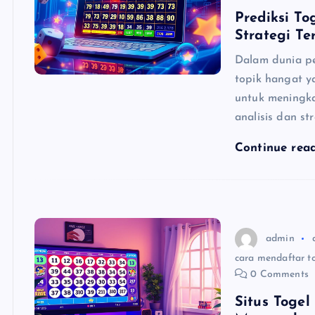
Prediksi To
Strategi Te
Dalam dunia per
topik hangat y
untuk meningk
analisis dan st
Continue rea
admin
cara mendaftar t
0 Comments
Situs Togel