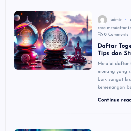
admin
cara mendaftar t
0 Comments
Daftar Tog
Tips dan St
Melalui daftar
menang yang si
baik sangat kr
kemenangan bes
Continue rea