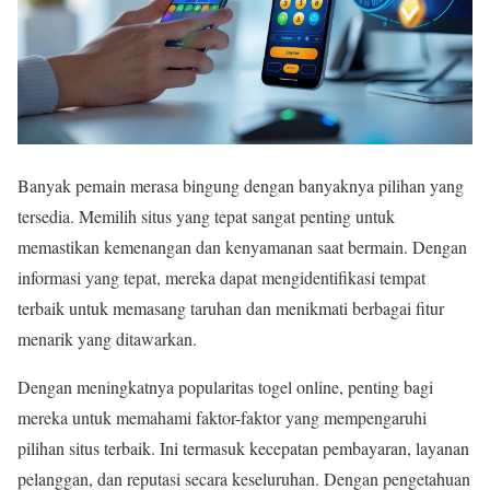
Banyak pemain merasa bingung dengan banyaknya pilihan yang
tersedia. Memilih situs yang tepat sangat penting untuk
memastikan kemenangan dan kenyamanan saat bermain. Dengan
informasi yang tepat, mereka dapat mengidentifikasi tempat
terbaik untuk memasang taruhan dan menikmati berbagai fitur
menarik yang ditawarkan.
Dengan meningkatnya popularitas togel online, penting bagi
mereka untuk memahami faktor-faktor yang mempengaruhi
pilihan situs terbaik. Ini termasuk kecepatan pembayaran, layanan
pelanggan, dan reputasi secara keseluruhan. Dengan pengetahuan