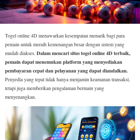
Togel online 4D menawarkan kesempatan menarik bagi para
pemain untuk meraih kemenangan besar dengan sistem yang
Dalam mencari situs togel online 4D terbaik,
mudah diakses.
pemain dapat menemukan platform yang menyediakan
pembayaran cepat dan pelayanan yang dapat diandalkan.
Penyedia yang tepat tidak hanya menjamin keamanan transaksi,
tetapi juga memberikan pengalaman bermain yang
menyenangkan.