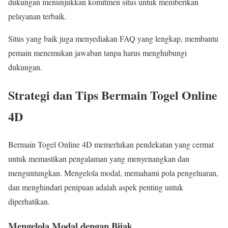
dukungan menunjukkan komitmen situs untuk memberikan
pelayanan terbaik.
Situs yang baik juga menyediakan FAQ yang lengkap, membantu
pemain menemukan jawaban tanpa harus menghubungi
dukungan.
Strategi dan Tips Bermain Togel Online
4D
Bermain Togel Online 4D memerlukan pendekatan yang cermat
untuk memastikan pengalaman yang menyenangkan dan
menguntungkan. Mengelola modal, memahami pola pengeluaran,
dan menghindari penipuan adalah aspek penting untuk
diperhatikan.
Mengelola Modal dengan Bijak