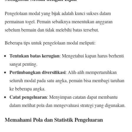
Pengelolaan modal yang bijak adalah kunci sukses dalam
permainan togel. Pemain sebaiknya menentukan anggaran
sebelum bermain dan tidak melebihi batas tersebut.
Beberapa tips untuk pengelolaan modal meliputi:
Tentukan batas kerugian
: Mengetahui kapan harus berhenti
sangat penting.
Pertimbangkan diversifikasi
: Alih-alih mempertaruhkan
seluruh modal pada satu angka, pemain bisa membagi taruhan
ke beberapa angka.
Catat pengeluaran
: Menyimpan catatan dapat membantu
dalam melihat pola dan mengevaluasi strategi yang digunakan.
Memahami Pola dan Statistik Pengeluaran