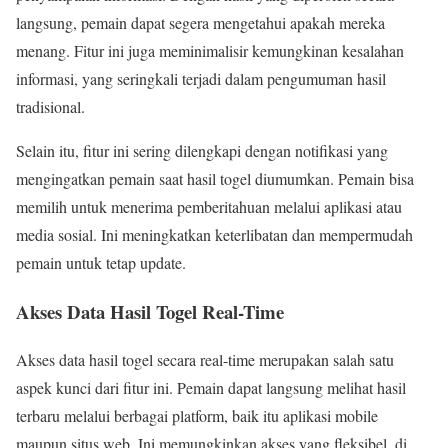
langsung, pemain dapat segera mengetahui apakah mereka
menang. Fitur ini juga meminimalisir kemungkinan kesalahan
informasi, yang seringkali terjadi dalam pengumuman hasil
tradisional.
Selain itu, fitur ini sering dilengkapi dengan notifikasi yang
mengingatkan pemain saat hasil togel diumumkan. Pemain bisa
memilih untuk menerima pemberitahuan melalui aplikasi atau
media sosial. Ini meningkatkan keterlibatan dan mempermudah
pemain untuk tetap update.
Akses Data Hasil Togel Real-Time
Akses data hasil togel secara real-time merupakan salah satu
aspek kunci dari fitur ini. Pemain dapat langsung melihat hasil
terbaru melalui berbagai platform, baik itu aplikasi mobile
maupun situs web. Ini memungkinkan akses yang fleksibel, di