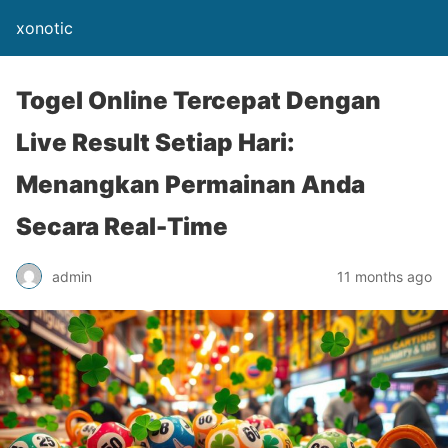
xonotic
Togel Online Tercepat Dengan
Live Result Setiap Hari:
Menangkan Permainan Anda
Secara Real-Time
admin
11 months ago