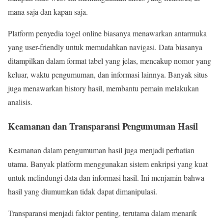
mana saja dan kapan saja.
Platform penyedia togel online biasanya menawarkan antarmuka
yang user-friendly untuk memudahkan navigasi. Data biasanya
ditampilkan dalam format tabel yang jelas, mencakup nomor yang
keluar, waktu pengumuman, dan informasi lainnya. Banyak situs
juga menawarkan history hasil, membantu pemain melakukan
analisis.
Keamanan dan Transparansi Pengumuman Hasil
Keamanan dalam pengumuman hasil juga menjadi perhatian
utama. Banyak platform menggunakan sistem enkripsi yang kuat
untuk melindungi data dan informasi hasil. Ini menjamin bahwa
hasil yang diumumkan tidak dapat dimanipulasi.
Transparansi menjadi faktor penting, terutama dalam menarik