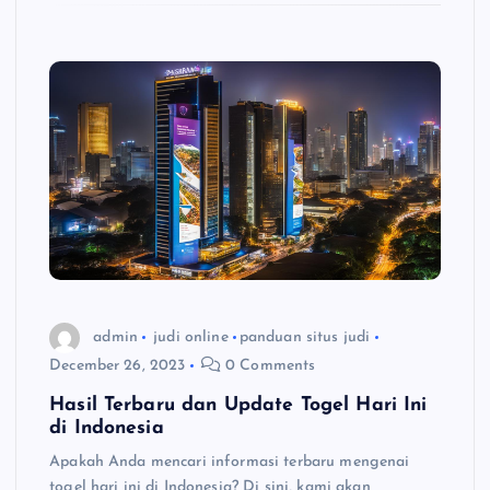
admin
judi online
panduan situs judi
December 26, 2023
0 Comments
Hasil Terbaru dan Update Togel Hari Ini
di Indonesia
Apakah Anda mencari informasi terbaru mengenai
togel hari ini di Indonesia? Di sini, kami akan