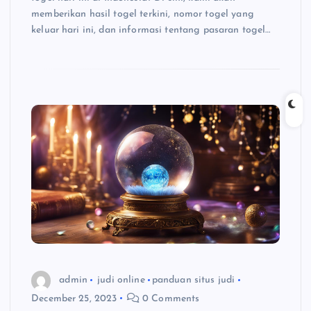
memberikan hasil togel terkini, nomor togel yang
keluar hari ini, dan informasi tentang pasaran togel…
admin
judi online
panduan situs judi
December 25, 2023
0 Comments