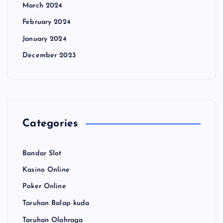
March 2024
February 2024
January 2024
December 2023
Categories
Bandar Slot
Kasino Online
Poker Online
Taruhan Balap kuda
Taruhan Olahraga