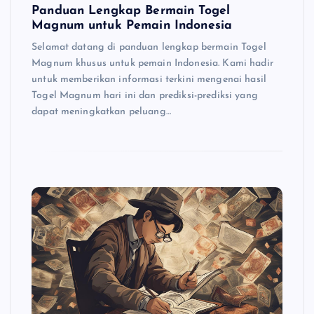
Panduan Lengkap Bermain Togel
Magnum untuk Pemain Indonesia
Selamat datang di panduan lengkap bermain Togel
Magnum khusus untuk pemain Indonesia. Kami hadir
untuk memberikan informasi terkini mengenai hasil
Togel Magnum hari ini dan prediksi-prediksi yang
dapat meningkatkan peluang…