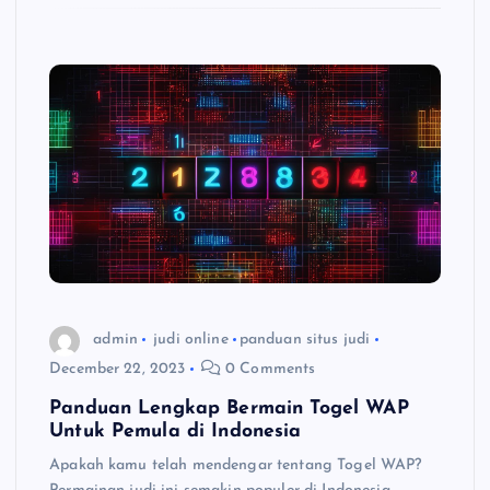
admin
judi online
panduan situs judi
December 22, 2023
0 Comments
Panduan Lengkap Bermain Togel WAP
Untuk Pemula di Indonesia
Apakah kamu telah mendengar tentang Togel WAP?