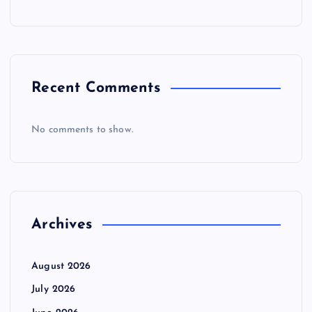
n
Recent Comments
No comments to show.
Archives
August 2026
July 2026