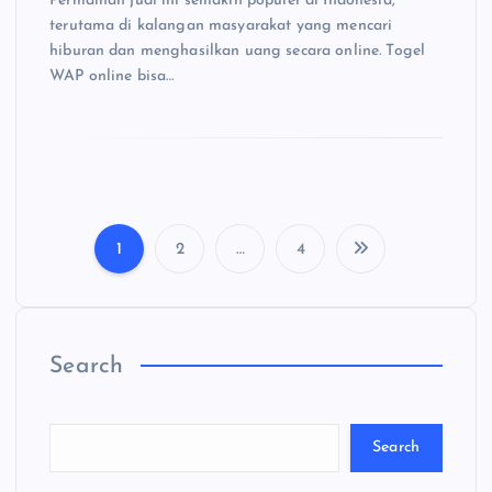
Permainan judi ini semakin populer di Indonesia,
terutama di kalangan masyarakat yang mencari
hiburan dan menghasilkan uang secara online. Togel
WAP online bisa…
1
2
…
4
P
o
Search
s
t
Search
s