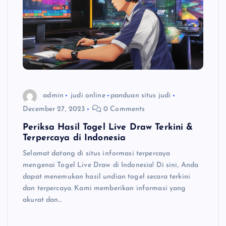
admin
judi online
panduan situs judi
December 27, 2023
0 Comments
Periksa Hasil Togel Live Draw Terkini &
Terpercaya di Indonesia
Selamat datang di situs informasi terpercaya
mengenai Togel Live Draw di Indonesia! Di sini, Anda
dapat menemukan hasil undian togel secara terkini
dan terpercaya. Kami memberikan informasi yang
akurat dan…