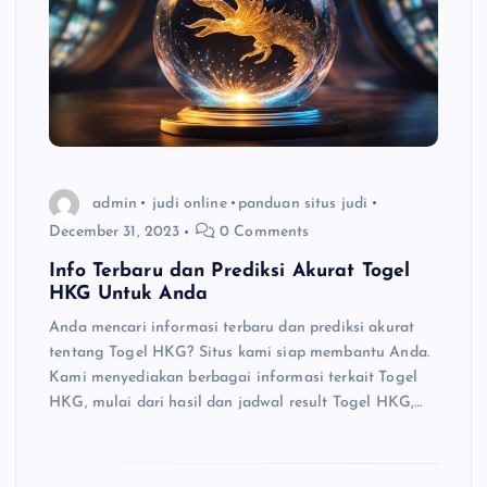
admin
judi online
panduan situs judi
December 31, 2023
0 Comments
Info Terbaru dan Prediksi Akurat Togel
HKG Untuk Anda
Anda mencari informasi terbaru dan prediksi akurat
tentang Togel HKG? Situs kami siap membantu Anda.
Kami menyediakan berbagai informasi terkait Togel
HKG, mulai dari hasil dan jadwal result Togel HKG,…