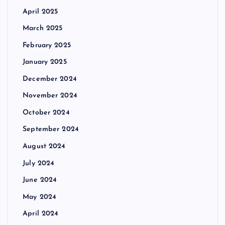
April 2025
March 2025
February 2025
January 2025
December 2024
November 2024
October 2024
September 2024
August 2024
July 2024
June 2024
May 2024
April 2024