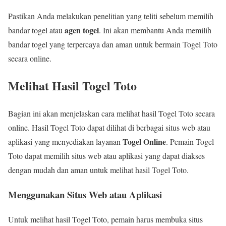
Pastikan Anda melakukan penelitian yang teliti sebelum memilih
agen togel
bandar togel atau
. Ini akan membantu Anda memilih
bandar togel yang terpercaya dan aman untuk bermain Togel Toto
secara online.
Melihat Hasil Togel Toto
Bagian ini akan menjelaskan cara melihat hasil Togel Toto secara
online. Hasil Togel Toto dapat dilihat di berbagai situs web atau
Togel Online
aplikasi yang menyediakan layanan
. Pemain Togel
Toto dapat memilih situs web atau aplikasi yang dapat diakses
dengan mudah dan aman untuk melihat hasil Togel Toto.
Menggunakan Situs Web atau Aplikasi
Untuk melihat hasil Togel Toto, pemain harus membuka situs