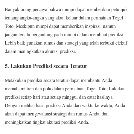
Banyak orang percaya bahwa mimpi dapat memberikan petunjuk
tentang angka-angka yang akan keluar dalam permainan Togel
Toto. Meskipun mimpi dapat memberikan inspirasi, namun
jangan terlalu bergantung pada mimpi dalam membuat prediksi.
Lebih baik gunakan rumus dan strategi yang telah terbukti efektif
dalam meningkatkan akurasi prediksi.
5. Lakukan Prediksi secara Teratur
Melakukan prediksi secara teratur dapat membantu Anda
memahami tren dan pola dalam permainan Togel Toto. Lakukan
prediksi setiap hari atau setiap minggu, dan catat hasilnya.
Dengan melihat hasil prediksi Anda dari waktu ke waktu, Anda
akan dapat mengevaluasi strategi dan rumus Anda, dan
meningkatkan tingkat akurasi prediksi Anda.