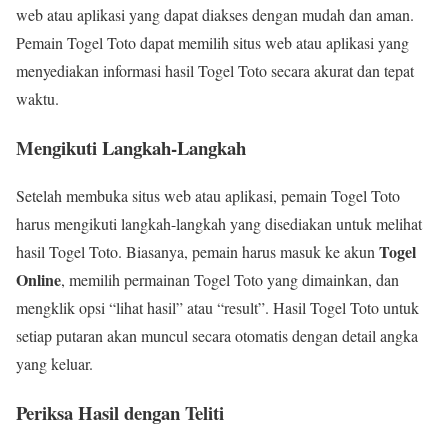
web atau aplikasi yang dapat diakses dengan mudah dan aman.
Pemain Togel Toto dapat memilih situs web atau aplikasi yang
menyediakan informasi hasil Togel Toto secara akurat dan tepat
waktu.
Mengikuti Langkah-Langkah
Setelah membuka situs web atau aplikasi, pemain Togel Toto
harus mengikuti langkah-langkah yang disediakan untuk melihat
Togel
hasil Togel Toto. Biasanya, pemain harus masuk ke akun
Online
, memilih permainan Togel Toto yang dimainkan, dan
mengklik opsi “lihat hasil” atau “result”. Hasil Togel Toto untuk
setiap putaran akan muncul secara otomatis dengan detail angka
yang keluar.
Periksa Hasil dengan Teliti