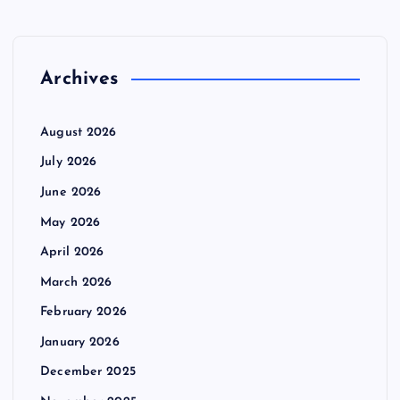
Archives
August 2026
July 2026
June 2026
May 2026
April 2026
March 2026
February 2026
January 2026
December 2025