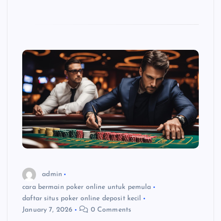
admin
cara bermain poker online untuk pemula
daftar situs poker online deposit kecil
January 7, 2026
0 Comments