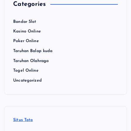
Categories
Bandar Slot
Kasino Online
Poker Online
Taruhan Balap kuda
Taruhan Olahraga
Togel Online
Uncategorized
Situs Toto