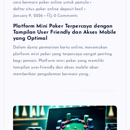
cara bermain poker online untuk pemula
daftar situs poker online deposit kecil
January 9, 2026
0 Comments
Platform Mini Poker Terpercaya dengan
Tampilan User Friendly dan Akses Mobile
yang Optimal
Dalam dunia permainan kartu online, menemukan
platform mini poker yang terpercaya sangat penting
bagi pemain. Platform mini poker yang memiliki
tampilan user-friendly dan akses mobile akan
memberikan pengalaman bermain yang…