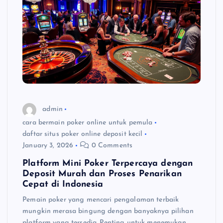
admin
cara bermain poker online untuk pemula
daftar situs poker online deposit kecil
January 3, 2026
0 Comments
Platform Mini Poker Terpercaya dengan
Deposit Murah dan Proses Penarikan
Cepat di Indonesia
Pemain poker yang mencari pengalaman terbaik
mungkin merasa bingung dengan banyaknya pilihan
platform yang tersedia. Penting untuk menemukan