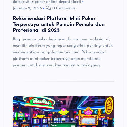
daftar situs poker online deposit kecil
January 2, 2026
0 Comments
Rekomendasi Platform Mini Poker
Terpercaya untuk Pemain Pemula dan
Profesional di 2025
Bagi pemain poker baik pemula maupun profesional,
memilih platform yang tepat sangatlah penting untuk
meningkatkan pengalaman bermain. Rekomendasi
platform mini poker terpercaya akan membantu
pemain untuk menemukan tempat terbaik yang…