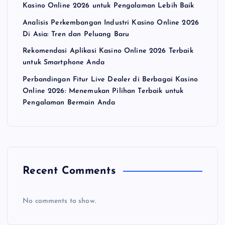
Kasino Online 2026 untuk Pengalaman Lebih Baik
Analisis Perkembangan Industri Kasino Online 2026
Di Asia: Tren dan Peluang Baru
Rekomendasi Aplikasi Kasino Online 2026 Terbaik
untuk Smartphone Anda
Perbandingan Fitur Live Dealer di Berbagai Kasino
Online 2026: Menemukan Pilihan Terbaik untuk
Pengalaman Bermain Anda
Recent Comments
No comments to show.