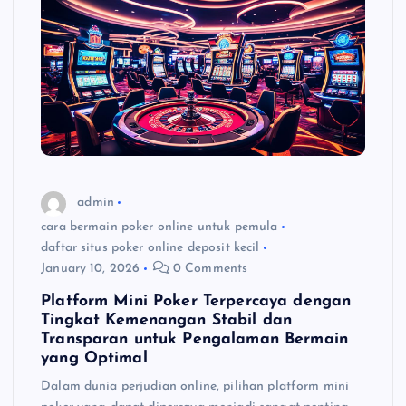
admin
cara bermain poker online untuk pemula
daftar situs poker online deposit kecil
January 10, 2026
0 Comments
Platform Mini Poker Terpercaya dengan
Tingkat Kemenangan Stabil dan
Transparan untuk Pengalaman Bermain
yang Optimal
Dalam dunia perjudian online, pilihan platform mini