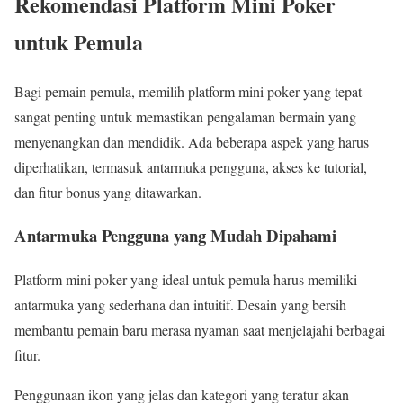
Rekomendasi Platform Mini Poker
untuk Pemula
Bagi pemain pemula, memilih platform mini poker yang tepat
sangat penting untuk memastikan pengalaman bermain yang
menyenangkan dan mendidik. Ada beberapa aspek yang harus
diperhatikan, termasuk antarmuka pengguna, akses ke tutorial,
dan fitur bonus yang ditawarkan.
Antarmuka Pengguna yang Mudah Dipahami
Platform mini poker yang ideal untuk pemula harus memiliki
antarmuka yang sederhana dan intuitif. Desain yang bersih
membantu pemain baru merasa nyaman saat menjelajahi berbagai
fitur.
Penggunaan ikon yang jelas dan kategori yang teratur akan