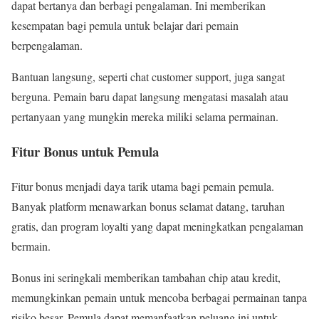
dapat bertanya dan berbagi pengalaman. Ini memberikan
kesempatan bagi pemula untuk belajar dari pemain
berpengalaman.
Bantuan langsung, seperti chat customer support, juga sangat
berguna. Pemain baru dapat langsung mengatasi masalah atau
pertanyaan yang mungkin mereka miliki selama permainan.
Fitur Bonus untuk Pemula
Fitur bonus menjadi daya tarik utama bagi pemain pemula.
Banyak platform menawarkan bonus selamat datang, taruhan
gratis, dan program loyalti yang dapat meningkatkan pengalaman
bermain.
Bonus ini seringkali memberikan tambahan chip atau kredit,
memungkinkan pemain untuk mencoba berbagai permainan tanpa
risiko besar. Pemula dapat memanfaatkan peluang ini untuk