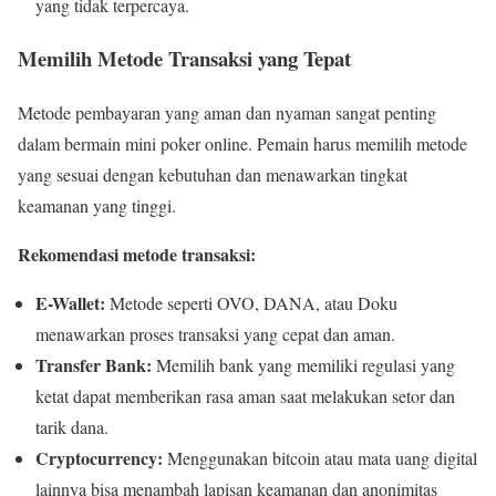
yang tidak terpercaya.
Memilih Metode Transaksi yang Tepat
Metode pembayaran yang aman dan nyaman sangat penting
dalam bermain mini poker online. Pemain harus memilih metode
yang sesuai dengan kebutuhan dan menawarkan tingkat
keamanan yang tinggi.
Rekomendasi metode transaksi:
E-Wallet:
Metode seperti OVO, DANA, atau Doku
menawarkan proses transaksi yang cepat dan aman.
Transfer Bank:
Memilih bank yang memiliki regulasi yang
ketat dapat memberikan rasa aman saat melakukan setor dan
tarik dana.
Cryptocurrency:
Menggunakan bitcoin atau mata uang digital
lainnya bisa menambah lapisan keamanan dan anonimitas