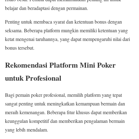
belajar dan beradaptasi dengan permainan.
Penting untuk membaca syarat dan ketentuan bonus dengan
seksama. Beberapa platform mungkin memiliki ketentuan yang
ketat mengenai taruhannya, yang dapat mempengaruhi nilai dari
bonus tersebut.
Rekomendasi Platform Mini Poker
untuk Profesional
Bagi pemain poker profesional, memilih platform yang tepat
sangat penting untuk meningkatkan kemampuan bermain dan
meraih kemenangan. Beberapa fitur khusus dapat memberikan
keunggulan kompetitif dan memberikan pengalaman bermain
yang lebih mendalam.