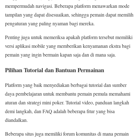
mempermudah navigasi. Beberapa platform menawarkan mode
tampilan yang dapat disesuaikan, sehingga pemain dapat memilih
pengaturan yang paling nyaman bagi mereka.
Penting juga untuk memeriksa apakah platform tersebut memiliki
versi aplikasi mobile yang memberikan kenyamanan ekstra bagi
pemain yang ingin bermain kapan saja dan di mana saja.
Pilihan Tutorial dan Bantuan Permainan
Platform yang baik menyediakan berbagai tutorial dan sumber
daya pembelajaran untuk membantu pemain pemula memahami
aturan dan strategi mini poker. Tutorial video, panduan langkah
demi langkah, dan FAQ adalah beberapa fitur yang bisa
diandalkan.
Beberapa situs juga memiliki forum komunitas di mana pemain