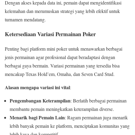
Dengan akses kepada data ini, pemain dapat mengidentifikasi
kelemahan dan merumuskan strategi yang lebih efektif untuk
turnamen mendatang.
Ketersediaan Variasi Permainan Poker
Penting bagi platform mini poker untuk menawarkan berbagai
jenis permainan agar profesional dapat beradaptasi dengan
berbagai gaya bermain. Variasi permainan yang tersedia bisa
mencakup Texas Hold’em, Omaha, dan Seven Card Stud.
Alasan mengapa variasi ini vital
:
Pengembangan Keterampilan
: Berlatih berbagai permainan
membantu pemain meningkatkan keterampilan diverse.
Menarik bagi Pemain Lain
: Ragam permainan juga menarik
lebih banyak pemain ke platform, menciptakan komunitas yang
lebih kaya dan kompetitif.