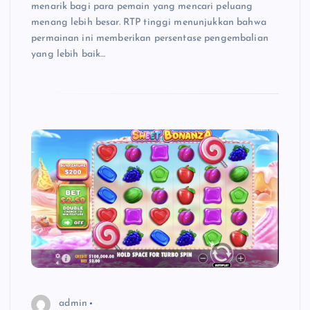
menarik bagi para pemain yang mencari peluang
menang lebih besar. RTP tinggi menunjukkan bahwa
permainan ini memberikan persentase pengembalian
yang lebih baik…
admin