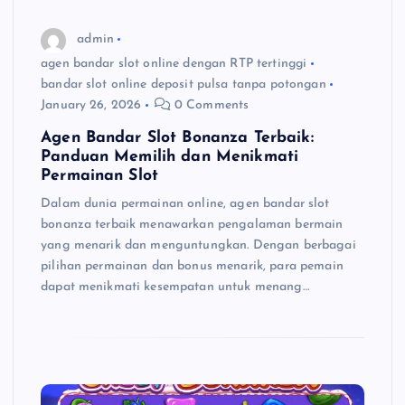
admin
agen bandar slot online dengan RTP tertinggi
bandar slot online deposit pulsa tanpa potongan
January 26, 2026
0 Comments
Agen Bandar Slot Bonanza Terbaik:
Panduan Memilih dan Menikmati
Permainan Slot
Dalam dunia permainan online, agen bandar slot
bonanza terbaik menawarkan pengalaman bermain
yang menarik dan menguntungkan. Dengan berbagai
pilihan permainan dan bonus menarik, para pemain
dapat menikmati kesempatan untuk menang…