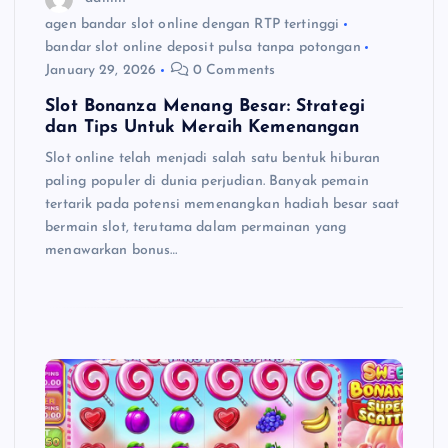
agen bandar slot online dengan RTP tertinggi
bandar slot online deposit pulsa tanpa potongan
January 29, 2026
0 Comments
Slot Bonanza Menang Besar: Strategi
dan Tips Untuk Meraih Kemenangan
Slot online telah menjadi salah satu bentuk hiburan
paling populer di dunia perjudian. Banyak pemain
tertarik pada potensi memenangkan hadiah besar saat
bermain slot, terutama dalam permainan yang
menawarkan bonus…