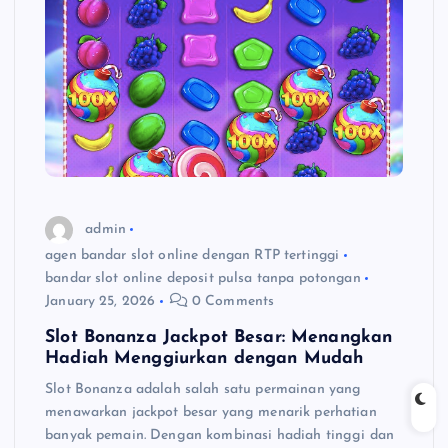
admin
agen bandar slot online dengan RTP tertinggi
bandar slot online deposit pulsa tanpa potongan
January 25, 2026
0 Comments
Slot Bonanza Jackpot Besar: Menangkan
Hadiah Menggiurkan dengan Mudah
Slot Bonanza adalah salah satu permainan yang
menawarkan jackpot besar yang menarik perhatian
banyak pemain. Dengan kombinasi hadiah tinggi dan