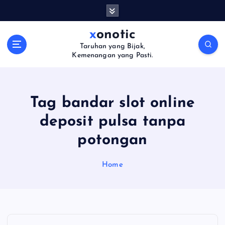
S
k
i
xonotic
p
Taruhan yang Bijak,
t
Kemenangan yang Pasti.
o
c
o
n
Tag bandar slot online
t
deposit pulsa tanpa
e
n
potongan
t
Home