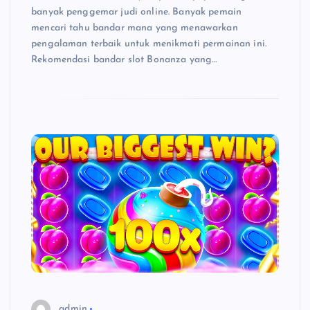
banyak penggemar judi online. Banyak pemain
mencari tahu bandar mana yang menawarkan
pengalaman terbaik untuk menikmati permainan ini.
Rekomendasi bandar slot Bonanza yang…
admin