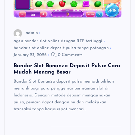
admin
agen bandar slot online dengan RTP tertinggi
bandar slot online deposit pulsa tanpa potongan
January 23, 2026
0 Comments
Bandar Slot Bonanza Deposit Pulsa: Cara
Mudah Menang Besar
Bandar Slot Bonanza deposit pulsa menjadi pilihan
menarik bagi para penggemar permainan slot di
Indonesia. Dengan metode deposit menggunakan
pulsa, pemain dapat dengan mudah melakukan
transaksi tanpa harus repot mencari…