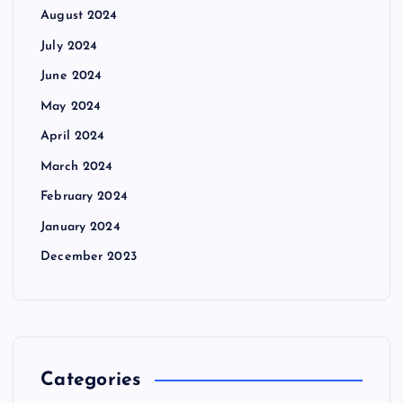
August 2024
July 2024
June 2024
May 2024
April 2024
March 2024
February 2024
January 2024
December 2023
Categories