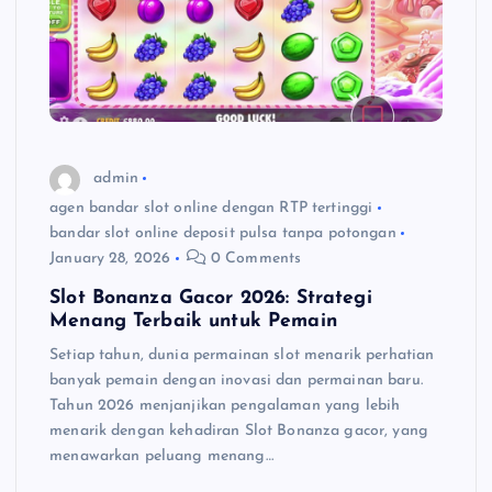
admin
agen bandar slot online dengan RTP tertinggi
bandar slot online deposit pulsa tanpa potongan
January 28, 2026
0 Comments
Slot Bonanza Gacor 2026: Strategi
Menang Terbaik untuk Pemain
Setiap tahun, dunia permainan slot menarik perhatian
banyak pemain dengan inovasi dan permainan baru.
Tahun 2026 menjanjikan pengalaman yang lebih
menarik dengan kehadiran Slot Bonanza gacor, yang
menawarkan peluang menang…