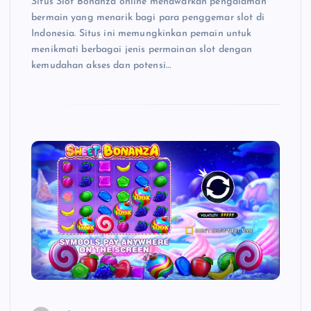
Situs Slot Bonanza online menawarkan pengalaman
bermain yang menarik bagi para penggemar slot di
Indonesia. Situs ini memungkinkan pemain untuk
menikmati berbagai jenis permainan slot dengan
kemudahan akses dan potensi…