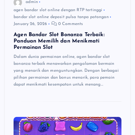
admin
agen bandar slot online dengan RTP tertinggi
bandar slot online deposit pulsa tanpa potongan
January 26, 2026
0 Comments
Agen Bandar Slot Bonanza Terbaik:
Panduan Memilih dan Menikmati
Permainan Slot
Dalam dunia permainan online, agen bandar slot
bonanza terbaik menawarkan pengalaman bermain
yang menarik dan menguntungkan. Dengan berbagai
pilihan permainan dan bonus menarik, para pemain
dapat menikmati kesempatan untuk menang…