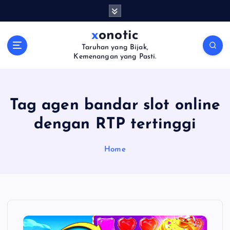
S
k
i
xonotic
p
Taruhan yang Bijak,
t
Kemenangan yang Pasti.
o
c
o
n
Tag agen bandar slot online
t
dengan RTP tertinggi
e
n
t
Home