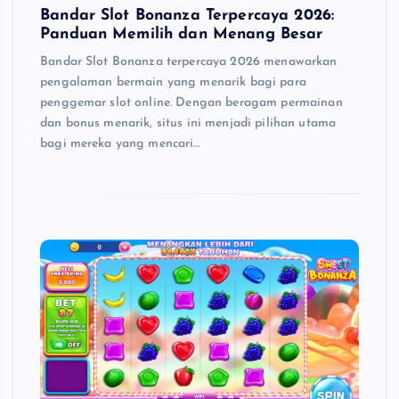
Bandar Slot Bonanza Terpercaya 2026:
Panduan Memilih dan Menang Besar
Bandar Slot Bonanza terpercaya 2026 menawarkan
pengalaman bermain yang menarik bagi para
penggemar slot online. Dengan beragam permainan
dan bonus menarik, situs ini menjadi pilihan utama
bagi mereka yang mencari…