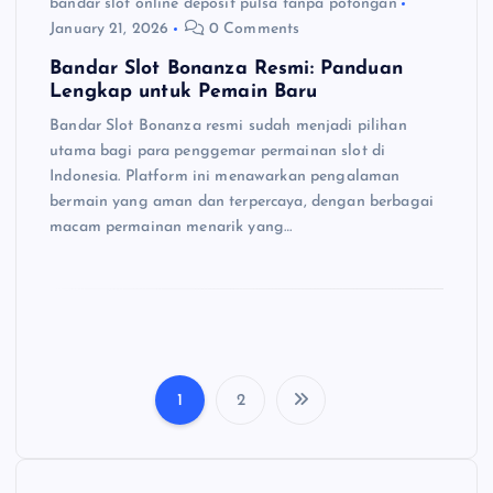
bandar slot online deposit pulsa tanpa potongan
January 21, 2026
0 Comments
Bandar Slot Bonanza Resmi: Panduan
Lengkap untuk Pemain Baru
Bandar Slot Bonanza resmi sudah menjadi pilihan
utama bagi para penggemar permainan slot di
Indonesia. Platform ini menawarkan pengalaman
bermain yang aman dan terpercaya, dengan berbagai
macam permainan menarik yang…
1
2
P
o