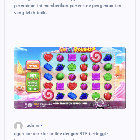
permainan ini memberikan persentase pengembalian
yang lebih baik…
admin
agen bandar slot online dengan RTP tertinggi