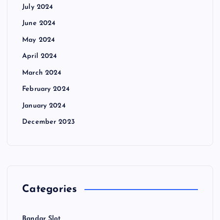
July 2024
June 2024
May 2024
April 2024
March 2024
February 2024
January 2024
December 2023
Categories
Bandar Slot