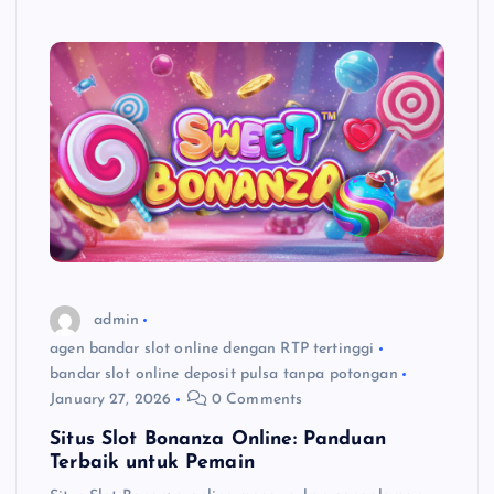
admin
agen bandar slot online dengan RTP tertinggi
bandar slot online deposit pulsa tanpa potongan
January 27, 2026
0 Comments
Situs Slot Bonanza Online: Panduan
Terbaik untuk Pemain