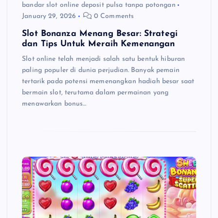
bandar slot online deposit pulsa tanpa potongan
January 29, 2026
0 Comments
Slot Bonanza Menang Besar: Strategi
dan Tips Untuk Meraih Kemenangan
Slot online telah menjadi salah satu bentuk hiburan
paling populer di dunia perjudian. Banyak pemain
tertarik pada potensi memenangkan hadiah besar saat
bermain slot, terutama dalam permainan yang
menawarkan bonus…