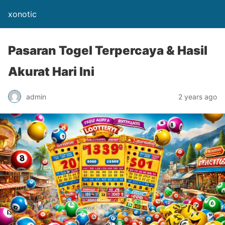
xonotic
Pasaran Togel Terpercaya & Hasil
Akurat Hari Ini
admin
2 years ago