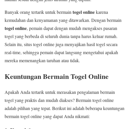
togel online
Banyak orang tertarik untuk bermain
karena
kemudahan dan kenyamanan yang ditawarkan. Dengan bermain
togel online
, pemain dapat dengan mudah mengakses pasaran
togel yang berbeda di seluruh dunia tanpa harus keluar rumah.
Selain itu, situs togel online juga menyajikan hasil togel secara
real-time, sehingga pemain dapat langsung mengetahui apakah
mereka memenangkan taruhan atau tidak.
Keuntungan Bermain Togel Online
Apakah Anda tertarik untuk merasakan pengalaman bermain
togel yang praktis dan mudah diakses? Bermain togel online
adalah pilihan yang tepat. Berikut ini adalah beberapa keuntungan
bermain togel online yang dapat Anda nikmati: