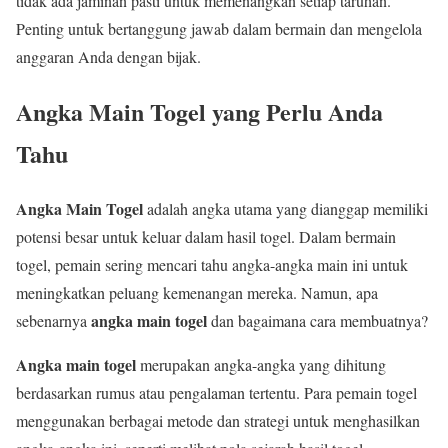
tidak ada jaminan pasti untuk memenangkan setiap taruhan.
Penting untuk bertanggung jawab dalam bermain dan mengelola
anggaran Anda dengan bijak.
Angka Main Togel yang Perlu Anda
Tahu
Angka Main Togel
adalah angka utama yang dianggap memiliki
potensi besar untuk keluar dalam hasil togel. Dalam bermain
togel, pemain sering mencari tahu angka-angka main ini untuk
meningkatkan peluang kemenangan mereka. Namun, apa
angka main togel
sebenarnya
dan bagaimana cara membuatnya?
Angka main togel
merupakan angka-angka yang dihitung
berdasarkan rumus atau pengalaman tertentu. Para pemain togel
menggunakan berbagai metode dan strategi untuk menghasilkan