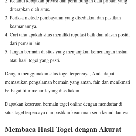
Ketahui kebijakan privasi dan perlindungan data pribadi yang
diterapkan oleh situs.
Periksa metode pembayaran yang disediakan dan pastikan
keamanannya.
Cari tahu apakah situs memiliki reputasi baik dan ulasan positif
dari pemain lain.
Jangan bermain di situs yang menjanjikan kemenangan instan
atau hasil togel yang pasti.
Dengan menggunakan situs togel terpercaya, Anda dapat
memastikan pengalaman bermain yang aman, fair, dan menikmati
berbagai fitur menarik yang disediakan.
Dapatkan keseruan bermain togel online dengan mendaftar di
situs togel terpercaya dan pastikan keamanan serta keandalannya.
Membaca Hasil Togel dengan Akurat