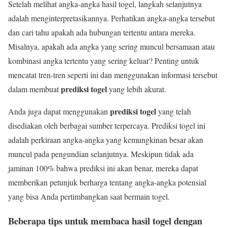
Setelah melihat angka-angka hasil togel, langkah selanjutnya
adalah menginterpretasikannya. Perhatikan angka-angka tersebut
dan cari tahu apakah ada hubungan tertentu antara mereka.
Misalnya, apakah ada angka yang sering muncul bersamaan atau
kombinasi angka tertentu yang sering keluar? Penting untuk
mencatat tren-tren seperti ini dan menggunakan informasi tersebut
prediksi togel
dalam membuat
yang lebih akurat.
prediksi togel
Anda juga dapat menggunakan
yang telah
disediakan oleh berbagai sumber terpercaya. Prediksi togel ini
adalah perkiraan angka-angka yang kemungkinan besar akan
muncul pada pengundian selanjutnya. Meskipun tidak ada
jaminan 100% bahwa prediksi ini akan benar, mereka dapat
memberikan petunjuk berharga tentang angka-angka potensial
yang bisa Anda pertimbangkan saat bermain togel.
Beberapa tips untuk membaca hasil togel dengan