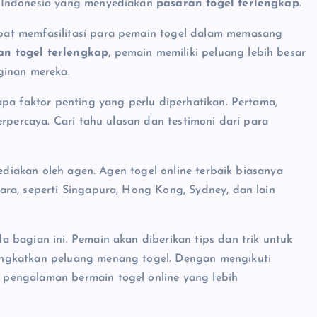
 Indonesia yang menyediakan
pasaran togel terlengkap
.
at memfasilitasi para pemain togel dalam memasang
an togel terlengkap
, pemain memiliki peluang lebih besar
ginan mereka.
apa faktor penting yang perlu diperhatikan. Pertama,
erpercaya. Cari tahu ulasan dan testimoni dari para
sediakan oleh agen. Agen togel online terbaik biasanya
ra, seperti Singapura, Hong Kong, Sydney, dan lain
a bagian ini. Pemain akan diberikan tips dan trik untuk
ingkatkan peluang menang togel. Dengan mengikuti
pengalaman bermain togel online yang lebih