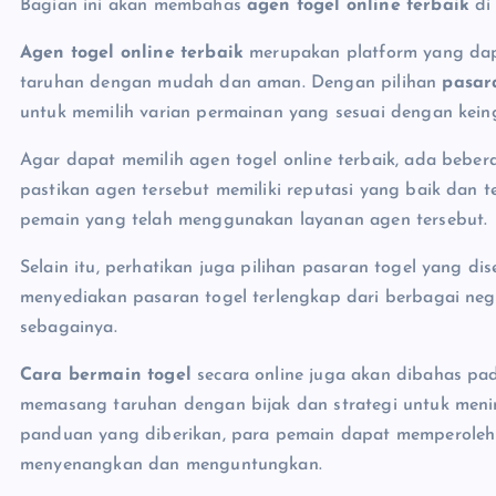
Bagian ini akan membahas
agen togel online terbaik
di
Agen togel online terbaik
merupakan platform yang dap
taruhan dengan mudah dan aman. Dengan pilihan
pasar
untuk memilih varian permainan yang sesuai dengan kein
Agar dapat memilih agen togel online terbaik, ada beber
pastikan agen tersebut memiliki reputasi yang baik dan t
pemain yang telah menggunakan layanan agen tersebut.
Selain itu, perhatikan juga pilihan pasaran togel yang di
menyediakan pasaran togel terlengkap dari berbagai nega
sebagainya.
Cara bermain togel
secara online juga akan dibahas pad
memasang taruhan dengan bijak dan strategi untuk men
panduan yang diberikan, para pemain dapat memperoleh 
menyenangkan dan menguntungkan.