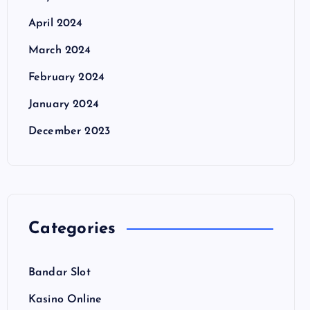
April 2024
March 2024
February 2024
January 2024
December 2023
Categories
Bandar Slot
Kasino Online