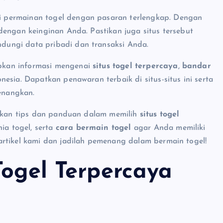
 permainan togel dengan pasaran terlengkap. Dengan
dengan keinginan Anda. Pastikan juga situs tersebut
ungi data pribadi dan transaksi Anda.
pkan informasi mengenai
situs togel terpercaya
,
bandar
nesia. Dapatkan penawaran terbaik di situs-situs ini serta
enangkan.
rikan tips dan panduan dalam memilih
situs togel
nia togel, serta
cara bermain togel
agar Anda memiliki
artikel kami dan jadilah pemenang dalam bermain togel!
Togel Terpercaya