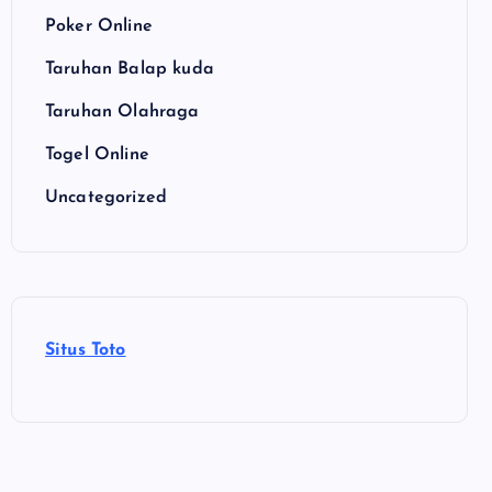
Poker Online
Taruhan Balap kuda
Taruhan Olahraga
Togel Online
Uncategorized
Situs Toto