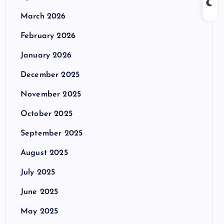
March 2026
February 2026
January 2026
December 2025
November 2025
October 2025
September 2025
August 2025
July 2025
June 2025
May 2025