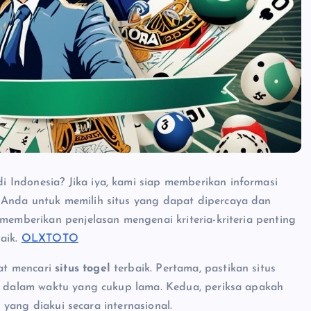
 Indonesia? Jika iya, kami siap memberikan informasi
 Anda untuk memilih situs yang dapat dipercaya dan
 memberikan penjelasan mengenai kriteria-kriteria penting
aik.
OLXTOTO
at mencari
situs togel
terbaik. Pertama, pastikan situs
si dalam waktu yang cukup lama. Kedua, periksa apakah
n yang diakui secara internasional.