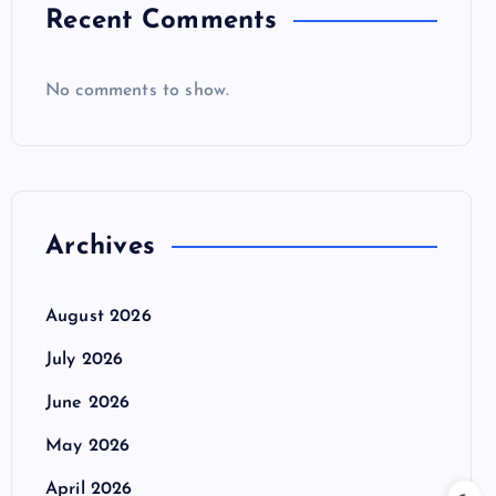
Recent Comments
No comments to show.
Archives
August 2026
July 2026
June 2026
May 2026
April 2026