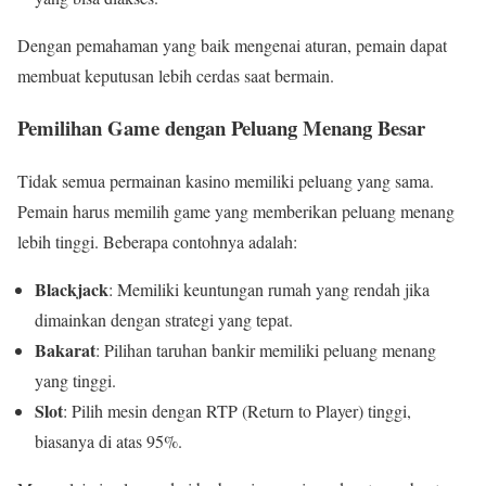
Dengan pemahaman yang baik mengenai aturan, pemain dapat
membuat keputusan lebih cerdas saat bermain.
Pemilihan Game dengan Peluang Menang Besar
Tidak semua permainan kasino memiliki peluang yang sama.
Pemain harus memilih game yang memberikan peluang menang
lebih tinggi. Beberapa contohnya adalah:
Blackjack
: Memiliki keuntungan rumah yang rendah jika
dimainkan dengan strategi yang tepat.
Bakarat
: Pilihan taruhan bankir memiliki peluang menang
yang tinggi.
Slot
: Pilih mesin dengan RTP (Return to Player) tinggi,
biasanya di atas 95%.