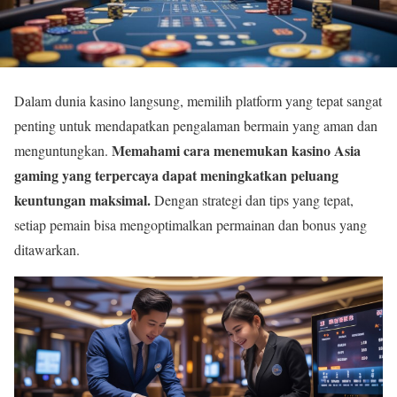
Dalam dunia kasino langsung, memilih platform yang tepat sangat
penting untuk mendapatkan pengalaman bermain yang aman dan
Memahami cara menemukan kasino Asia
menguntungkan.
gaming yang terpercaya dapat meningkatkan peluang
keuntungan maksimal.
Dengan strategi dan tips yang tepat,
setiap pemain bisa mengoptimalkan permainan dan bonus yang
ditawarkan.