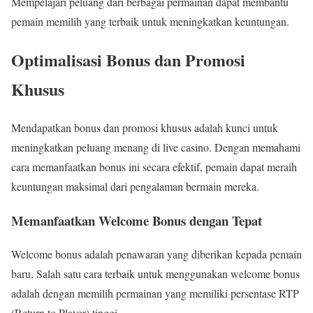
Mempelajari peluang dari berbagai permainan dapat membantu
pemain memilih yang terbaik untuk meningkatkan keuntungan.
Optimalisasi Bonus dan Promosi
Khusus
Mendapatkan bonus dan promosi khusus adalah kunci untuk
meningkatkan peluang menang di live casino. Dengan memahami
cara memanfaatkan bonus ini secara efektif, pemain dapat meraih
keuntungan maksimal dari pengalaman bermain mereka.
Memanfaatkan Welcome Bonus dengan Tepat
Welcome bonus adalah penawaran yang diberikan kepada pemain
baru. Salah satu cara terbaik untuk menggunakan welcome bonus
adalah dengan memilih permainan yang memiliki persentase RTP
(Return to Player) tinggi.