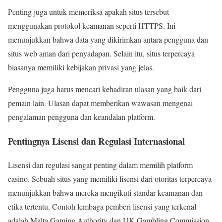
Penting juga untuk memeriksa apakah situs tersebut
menggunakan protokol keamanan seperti HTTPS. Ini
menunjukkan bahwa data yang dikirimkan antara pengguna dan
situs web aman dari penyadapan. Selain itu, situs terpercaya
biasanya memiliki kebijakan privasi yang jelas.
Pengguna juga harus mencari kehadiran ulasan yang baik dari
pemain lain. Ulasan dapat memberikan wawasan mengenai
pengalaman pengguna dan keandalan platform.
Pentingnya Lisensi dan Regulasi Internasional
Lisensi dan regulasi sangat penting dalam memilih platform
casino. Sebuah situs yang memiliki lisensi dari otoritas terpercaya
menunjukkan bahwa mereka mengikuti standar keamanan dan
etika tertentu. Contoh lembaga pemberi lisensi yang terkenal
adalah Malta Gaming Authority dan UK Gambling Commission.