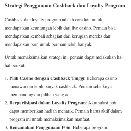
Strategi Penggunaan Cashback dan Loyalty Program
Cashback dan loyalty program adalah cara lain untuk
mendapatkan keuntungan lebih dari live casino. Pemain bisa
mendapatkan kembali sebagian dari kerugian mereka dan
mendapatkan poin untuk bermain lebih banyak.
Untuk memaksimalkan strategi ini, pemain dapat melakukan hal-
hal berikut:
Pilih Casino dengan Cashback Tinggi
: Beberapa casino
menawarkan lebih banyak cashback. Pemain sebaiknya
membandingkan pilihan yang ada.
Berpartisipasi dalam Loyalty Program
: Akumulasi poin
dapat memberikan hadiah menarik. Pemain harus aktif dalam
program ini untuk memaksimalkan manfaat.
Rencanakan Penggunaan Poin
: Beberapa program