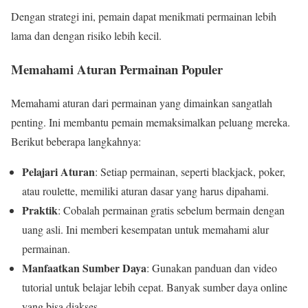
Dengan strategi ini, pemain dapat menikmati permainan lebih
lama dan dengan risiko lebih kecil.
Memahami Aturan Permainan Populer
Memahami aturan dari permainan yang dimainkan sangatlah
penting. Ini membantu pemain memaksimalkan peluang mereka.
Berikut beberapa langkahnya:
Pelajari Aturan
: Setiap permainan, seperti blackjack, poker,
atau roulette, memiliki aturan dasar yang harus dipahami.
Praktik
: Cobalah permainan gratis sebelum bermain dengan
uang asli. Ini memberi kesempatan untuk memahami alur
permainan.
Manfaatkan Sumber Daya
: Gunakan panduan dan video
tutorial untuk belajar lebih cepat. Banyak sumber daya online
yang bisa diakses.