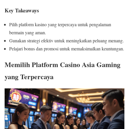
Key Takeaways
Pilih platform kasino yang terpercaya untuk pengalaman
bermain yang aman.
Gunakan strategi efektiv untuk meningkatkan peluang menang.
Pelajari bonus dan promosi untuk memaksimalkan keuntungan.
Memilih Platform Casino Asia Gaming
yang Terpercaya