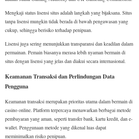
Mengkaji status lisensi situs adalah langkah yang bijaksana. Situs
tanpa lisensi mungkin tidak berada di bawah pengawasan yang
cukup, sehingga berisiko terhadap penipuan.
Lisensi juga sering menunjukkan transparansi dan keadilan dalam
permainan. Pemain biasanya merasa lebih nyaman bermain di
situs dengan lisensi yang jelas dan diakui secara internasional.
Keamanan Transaksi dan Perlindungan Data
Pengguna
Keamanan transaksi merupakan prioritas utama dalam bermain di
casino online. Platform terpercaya menawarkan berbagai metode
pembayaran yang aman, seperti transfer bank, kartu kredit, dan e-
wallet. Penggunaan metode yang dikenal luas dapat
meminimalkan risiko penipuan.