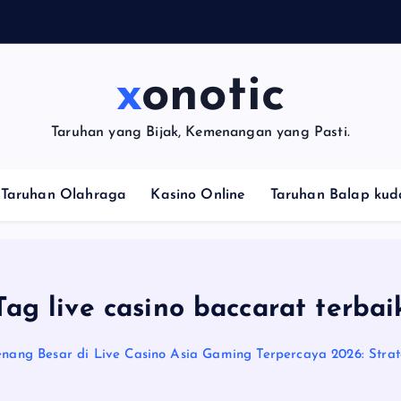
a
n
xonotic
Taruhan yang Bijak, Kemenangan yang Pasti.
Taruhan Olahraga
Kasino Online
Taruhan Balap kud
Tag live casino baccarat terbai
nang Besar di Live Casino Asia Gaming Terpercaya 2026: Strat