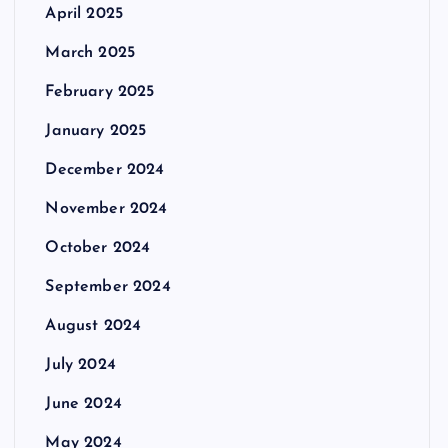
April 2025
March 2025
February 2025
January 2025
December 2024
November 2024
October 2024
September 2024
August 2024
July 2024
June 2024
May 2024