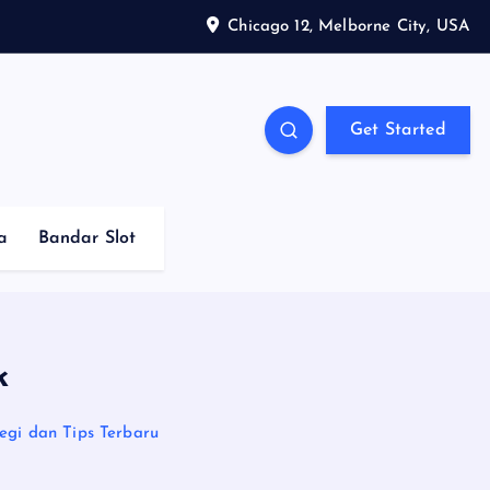
Chicago 12, Melborne City, USA
Get Started
a
Bandar Slot
k
egi dan Tips Terbaru