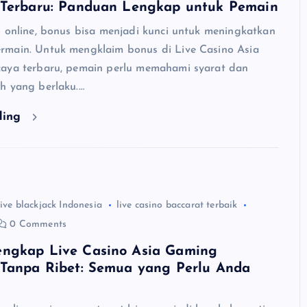
 Terbaru: Panduan Lengkap untuk Pemain
o online, bonus bisa menjadi kunci untuk meningkatkan
main. Untuk mengklaim bonus di Live Casino Asia
aya terbaru, pemain perlu memahami syarat dan
h yang berlaku.…
ding
live blackjack Indonesia
live casino baccarat terbaik
0 Comments
ngkap Live Casino Asia Gaming
 Tanpa Ribet: Semua yang Perlu Anda