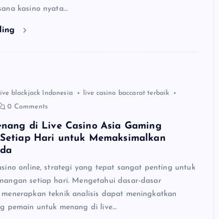
ana kasino nyata…
ding
live blackjack Indonesia
live casino baccarat terbaik
0 Comments
enang di Live Casino Asia Gaming
 Setiap Hari untuk Memaksimalkan
nda
sino online, strategi yang tepat sangat penting untuk
angan setiap hari. Mengetahui dasar-dasar
menerapkan teknik analisis dapat meningkatkan
g pemain untuk menang di live…