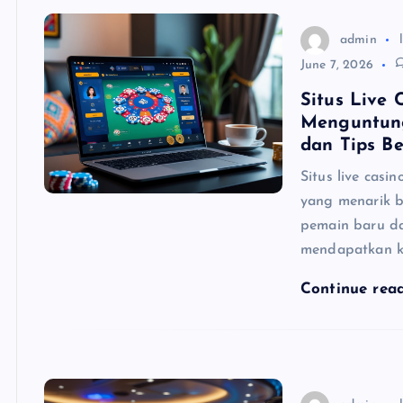
admin
June 7, 2026
Situs Live 
Menguntun
dan Tips B
Situs live cas
yang menarik b
pemain baru d
mendapatkan k
Continue rea