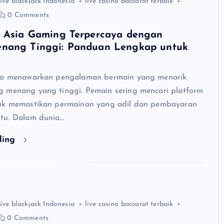
live blackjack Indonesia
live casino baccarat terbaik
0 Comments
o Asia Gaming Terpercaya dengan
nang Tinggi: Panduan Lengkap untuk
sia menawarkan pengalaman bermain yang menarik
 menang yang tinggi. Pemain sering mencari platform
tuk memastikan permainan yang adil dan pembayaran
tu. Dalam dunia…
ding
live blackjack Indonesia
live casino baccarat terbaik
0 Comments