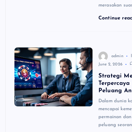
merasakan suas
Continue rea
admin
June 2, 2026
Strategi M
Terpercaya
Peluang A
Dalam dunia ka
mencapai kemen
permainan dan 
peluang seoran