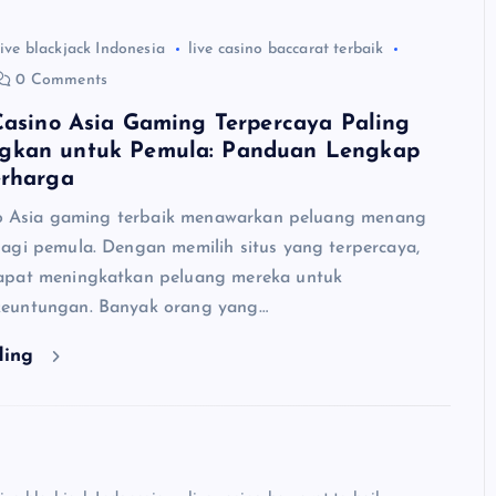
live blackjack Indonesia
live casino baccarat terbaik
0 Comments
Casino Asia Gaming Terpercaya Paling
gkan untuk Pemula: Panduan Lengkap
erharga
ino Asia gaming terbaik menawarkan peluang menang
agi pemula. Dengan memilih situs yang terpercaya,
apat meningkatkan peluang mereka untuk
euntungan. Banyak orang yang…
ding