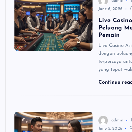
admin
June 6, 2026
Live Casin
Peluang Me
Pemain
Live Casino A
dengan peluang
terpercaya un
yang tepat wak
Continue rea
admin
June 5, 2026