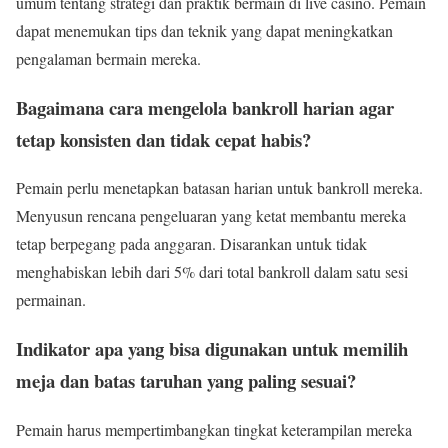
umum tentang strategi dan praktik bermain di live casino. Pemain
dapat menemukan tips dan teknik yang dapat meningkatkan
pengalaman bermain mereka.
Bagaimana cara mengelola bankroll harian agar
tetap konsisten dan tidak cepat habis?
Pemain perlu menetapkan batasan harian untuk bankroll mereka.
Menyusun rencana pengeluaran yang ketat membantu mereka
tetap berpegang pada anggaran. Disarankan untuk tidak
menghabiskan lebih dari 5% dari total bankroll dalam satu sesi
permainan.
Indikator apa yang bisa digunakan untuk memilih
meja dan batas taruhan yang paling sesuai?
Pemain harus mempertimbangkan tingkat keterampilan mereka