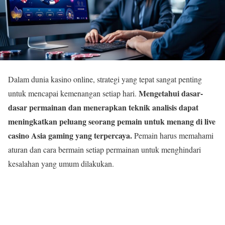
Dalam dunia kasino online, strategi yang tepat sangat penting
Mengetahui dasar-
untuk mencapai kemenangan setiap hari.
dasar permainan dan menerapkan teknik analisis dapat
meningkatkan peluang seorang pemain untuk menang di live
casino Asia gaming yang terpercaya.
Pemain harus memahami
aturan dan cara bermain setiap permainan untuk menghindari
kesalahan yang umum dilakukan.