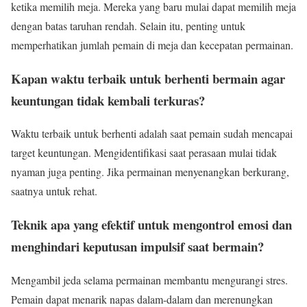
ketika memilih meja. Mereka yang baru mulai dapat memilih meja
dengan batas taruhan rendah. Selain itu, penting untuk
memperhatikan jumlah pemain di meja dan kecepatan permainan.
Kapan waktu terbaik untuk berhenti bermain agar
keuntungan tidak kembali terkuras?
Waktu terbaik untuk berhenti adalah saat pemain sudah mencapai
target keuntungan. Mengidentifikasi saat perasaan mulai tidak
nyaman juga penting. Jika permainan menyenangkan berkurang,
saatnya untuk rehat.
Teknik apa yang efektif untuk mengontrol emosi dan
menghindari keputusan impulsif saat bermain?
Mengambil jeda selama permainan membantu mengurangi stres.
Pemain dapat menarik napas dalam-dalam dan merenungkan