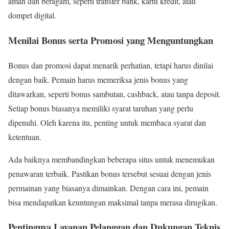
aman dan beragam, seperti transfer bank, kartu kredit, atau
dompet digital.
Menilai Bonus serta Promosi yang Menguntungkan
Bonus dan promosi dapat menarik perhatian, tetapi harus dinilai
dengan baik. Pemain harus memeriksa jenis bonus yang
ditawarkan, seperti bonus sambutan, cashback, atau tanpa deposit.
Setiap bonus biasanya memiliki syarat taruhan yang perlu
dipenuhi. Oleh karena itu, penting untuk membaca syarat dan
ketentuan.
Ada baiknya membandingkan beberapa situs untuk menemukan
penawaran terbaik. Pastikan bonus tersebut sesuai dengan jenis
permainan yang biasanya dimainkan. Dengan cara ini, pemain
bisa mendapatkan keuntungan maksimal tanpa merasa dirugikan.
Pentingnya Layanan Pelanggan dan Dukungan Teknis