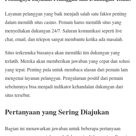
Layanan pelanggan yang baik menjadi salah satu faktor penting
dalam memilih situs casino. Pemain harus memilih situs yang
menyediakan dukungan 24/7. Saluran komunikasi seperti live
chat, email, dan telepon sangat membantu ketika ada masalah.
Situs terkemuka biasanya akan memiliki tim dukungan yang
terlatih. Mereka akan memberikan jawaban yang cepat dan solusi
yang tepat. Penting pula untuk membaca ulasan dari pemain lain
mengenai layanan pelanggan. Pengalaman positif dari pemain
sebelumnya bisa menjadi indikator kehandalan dukungan dari
situs tersebut.
Pertanyaan yang Sering Diajukan
Bagian ini menawarkan jawaban untuk beberapa pertanyaan