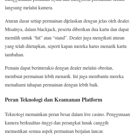
langsung melalui kamera.
Aturan dasar setiap permainan dijelaskan dengan jelas oleh dealer.
Misalnya, dalam blackjack, peserta diberikan dua kartu dan dapat
memilih untuk “hit” atau “stand”. Dealer juga mengikuti aturan
yang telah ditetapkan, seperti kapan mereka harus menarik kartu
tambahan.
Pemain dapat berinteraksi dengan dealer melalui obrolan,
membuat permainan lebih menarik. Ini juga membantu mereka
memahami tahapan permainan dengan lebih baik.
Peran Teknologi dan Keamanan Platform
Teknologi memainkan peran besar dalam live casino. Penggunaan
kamera berkualitas tinggi dan perangkat lunak canggih
memastikan semua aspek permainan berjalan lancar.