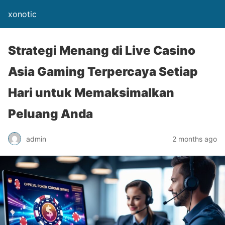
xonotic
Strategi Menang di Live Casino
Asia Gaming Terpercaya Setiap
Hari untuk Memaksimalkan
Peluang Anda
admin
2 months ago