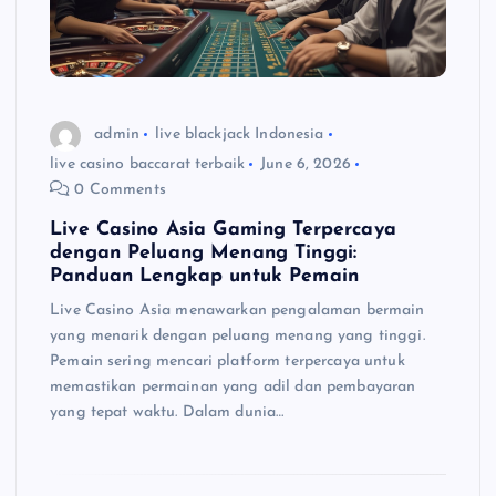
admin
live blackjack Indonesia
live casino baccarat terbaik
June 6, 2026
0 Comments
Live Casino Asia Gaming Terpercaya
dengan Peluang Menang Tinggi:
Panduan Lengkap untuk Pemain
Live Casino Asia menawarkan pengalaman bermain
yang menarik dengan peluang menang yang tinggi.
Pemain sering mencari platform terpercaya untuk
memastikan permainan yang adil dan pembayaran
yang tepat waktu. Dalam dunia…