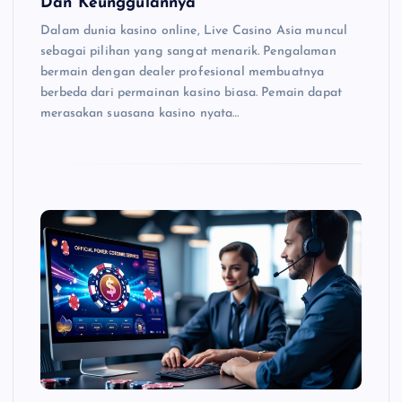
Dan Keunggulannya
Dalam dunia kasino online, Live Casino Asia muncul
sebagai pilihan yang sangat menarik. Pengalaman
bermain dengan dealer profesional membuatnya
berbeda dari permainan kasino biasa. Pemain dapat
merasakan suasana kasino nyata…