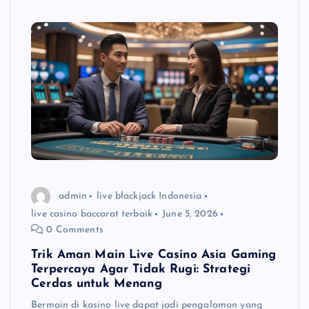
admin
live blackjack Indonesia
live casino baccarat terbaik
June 5, 2026
0 Comments
Trik Aman Main Live Casino Asia Gaming
Terpercaya Agar Tidak Rugi: Strategi
Cerdas untuk Menang
Bermain di kasino live dapat jadi pengalaman yang