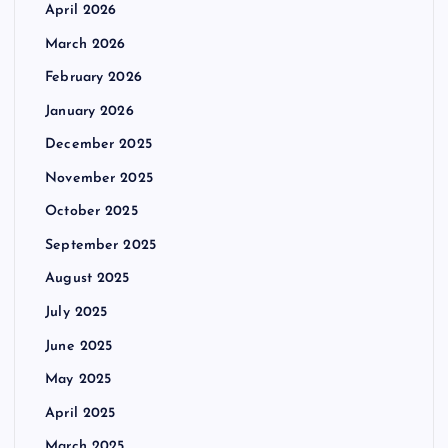
April 2026
March 2026
February 2026
January 2026
December 2025
November 2025
October 2025
September 2025
August 2025
July 2025
June 2025
May 2025
April 2025
March 2025