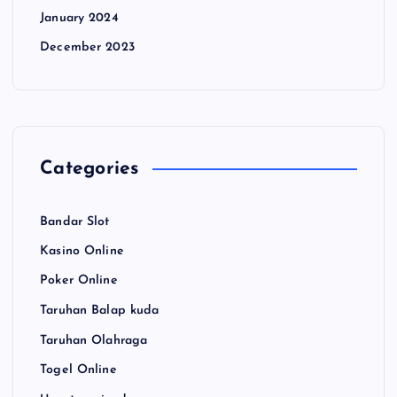
January 2024
December 2023
Categories
Bandar Slot
Kasino Online
Poker Online
Taruhan Balap kuda
Taruhan Olahraga
Togel Online