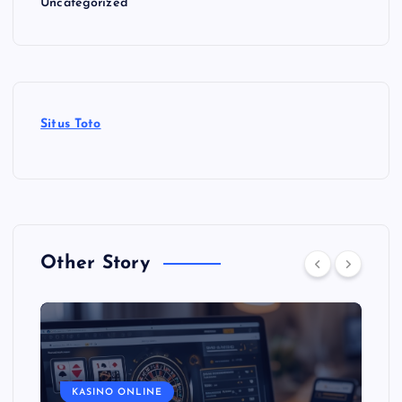
Uncategorized
Situs Toto
Other Story
KASINO ONLINE