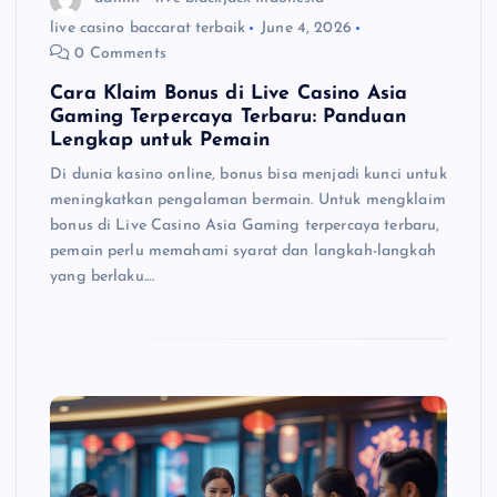
live casino baccarat terbaik
June 4, 2026
0 Comments
Cara Klaim Bonus di Live Casino Asia
Gaming Terpercaya Terbaru: Panduan
Lengkap untuk Pemain
Di dunia kasino online, bonus bisa menjadi kunci untuk
meningkatkan pengalaman bermain. Untuk mengklaim
bonus di Live Casino Asia Gaming terpercaya terbaru,
pemain perlu memahami syarat dan langkah-langkah
yang berlaku.…