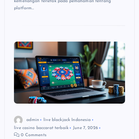
kemenangan terletak pada pemahaman tentang
platform…
admin
live blackjack Indonesia
live casino baccarat terbaik
June 7, 2026
0 Comments