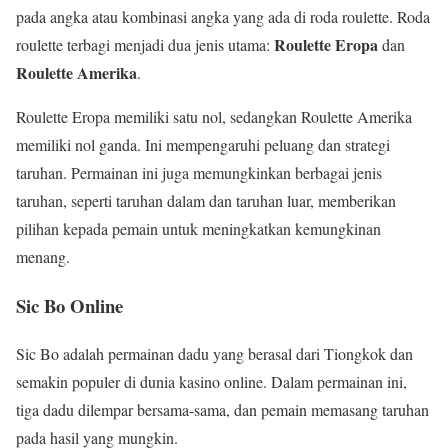
pada angka atau kombinasi angka yang ada di roda roulette. Roda
Roulette Eropa
roulette terbagi menjadi dua jenis utama:
dan
Roulette Amerika
.
Roulette Eropa memiliki satu nol, sedangkan Roulette Amerika
memiliki nol ganda. Ini mempengaruhi peluang dan strategi
taruhan. Permainan ini juga memungkinkan berbagai jenis
taruhan, seperti taruhan dalam dan taruhan luar, memberikan
pilihan kepada pemain untuk meningkatkan kemungkinan
menang.
Sic Bo Online
Sic Bo adalah permainan dadu yang berasal dari Tiongkok dan
semakin populer di dunia kasino online. Dalam permainan ini,
tiga dadu dilempar bersama-sama, dan pemain memasang taruhan
pada hasil yang mungkin.