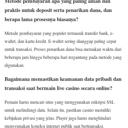
Metode pembayaran apa yang paling aman dan
praktis untuk deposit serta penarikan dana, dan
berapa lama prosesnya biasanya?
Metode pembayaran yang populer termasuk transfer bank, e-
wallet, dan kartu kredit. E-wallet sering dianggap paling cepat
untuk transaksi. Proses penarikan dana bisa memakan waktu dari
beberapa jam hingga beberapa hari tergantung pada metode yang
digunakan.
Bagaimana memastikan keamanan data pribadi dan
transaksi saat bermain live casino secara online?
Pemain harus mencari situs yang menggunakan enkripsi SSL
untuk melindungi data. Selain itu, pastikan casino memiliki
kebijakan privasi yang jelas. Player juga harus menghindari
menggunakan koneksi internet publik saat bertransaksi.