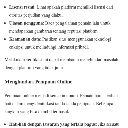
Lisensi resmi
: Lihat apakah platform memiliki lisensi dari
otoritas perjudian yang diakui.
Ulasan pengguna
: Baca pengalaman pemain lain untuk
mendapatkan gambaran tentang reputasi platform.
Keamanan data
: Pastikan situs menggunakan teknologi
enkripsi untuk melindungi informasi pribadi.
Melakukan verifikasi ini dapat membantu menghindari masalah
dengan platform yang tidak jujur.
Menghindari Penipuan Online
Penipuan online menjadi semakin umum. Pemain harus berhati-
hati dalam mengidentifikasi tanda-tanda penipuan. Beberapa
langkah yang bisa diambil termasuk:
Hati-hati dengan tawaran yang terlalu bagus
: Jika sesuatu