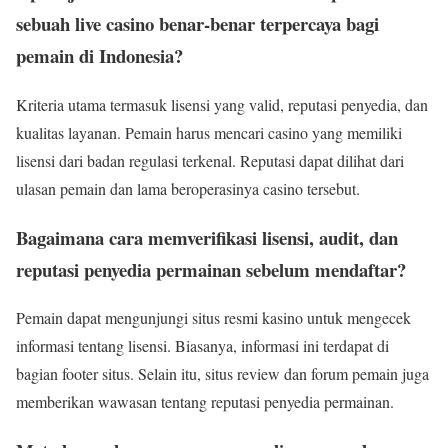
sebuah live casino benar-benar terpercaya bagi
pemain di Indonesia?
Kriteria utama termasuk lisensi yang valid, reputasi penyedia, dan
kualitas layanan. Pemain harus mencari casino yang memiliki
lisensi dari badan regulasi terkenal. Reputasi dapat dilihat dari
ulasan pemain dan lama beroperasinya casino tersebut.
Bagaimana cara memverifikasi lisensi, audit, dan
reputasi penyedia permainan sebelum mendaftar?
Pemain dapat mengunjungi situs resmi kasino untuk mengecek
informasi tentang lisensi. Biasanya, informasi ini terdapat di
bagian footer situs. Selain itu, situs review dan forum pemain juga
memberikan wawasan tentang reputasi penyedia permainan.