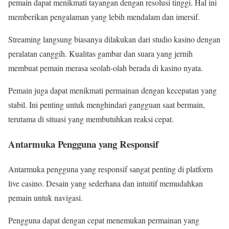
pemain dapat menikmati tayangan dengan resolusi tinggi. Hal ini
memberikan pengalaman yang lebih mendalam dan imersif.
Streaming langsung biasanya dilakukan dari studio kasino dengan
peralatan canggih. Kualitas gambar dan suara yang jernih
membuat pemain merasa seolah-olah berada di kasino nyata.
Pemain juga dapat menikmati permainan dengan kecepatan yang
stabil. Ini penting untuk menghindari gangguan saat bermain,
terutama di situasi yang membutuhkan reaksi cepat.
Antarmuka Pengguna yang Responsif
Antarmuka pengguna yang responsif sangat penting di platform
live casino. Desain yang sederhana dan intuitif memudahkan
pemain untuk navigasi.
Pengguna dapat dengan cepat menemukan permainan yang