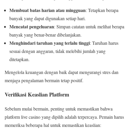
Membuat batas harian atau mingguan
: Tetapkan berapa
banyak yang dapat digunakan setiap hari.
Mencatat pengeluaran
: Simpan catatan untuk melihat berapa
banyak yang benar-benar dibelanjakan.
Menghindari taruhan yang terlalu tinggi
: Taruhan harus
sesuai dengan anggaran, tidak melebihi jumlah yang
ditetapkan.
Mengelola keuangan dengan baik dapat mengurangi stres dan
menjaga pengalaman bermain tetap positif.
Verifikasi Keaslian Platform
Sebelum mulai bermain, penting untuk memastikan bahwa
platform live casino yang dipilih adalah terpercaya. Pemain harus
memeriksa beberapa hal untuk memastikan keaslian: