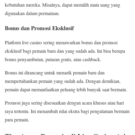
kebutuhan mereka. Misalnya, dapat memilih mata uang yang
digunakan dalam permainan.
Bonus dan Promosi Eksklusif
Platform live casino sering menawarkan bonus dan promosi
eksklusif bagi pemain baru dan yang sudah ada. Ini bisa berupa
bonus penyambutan, putaran gratis, atau cashback.
Bonus ini dirancang untuk menarik pemain baru dan
mempertahankan pemain yang sudah ada. Dengan demikian,
pemain dapat memanfaatkan peluang lebih banyak saat bermain.
Promosi juga sering disesuaikan dengan acara khusus atau hari
raya tertentu. Ini menambah nilai ekstra bagi pengalaman bermain
para pemain.