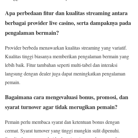
Apa perbedaan fitur dan kualitas streaming antara
berbagai provider live casino, serta dampaknya pada
pengalaman bermain?
Provider berbeda menawarkan kualitas streaming yang variatif.
Kualitas tinggi biasanya memberikan pengalaman bermain yang
lebih baik. Fitur tambahan seperti multi-tabel dan interaksi
langsung dengan dealer juga dapat meningkatkan pengalaman
pemain.
Bagaimana cara mengevaluasi bonus, promosi, dan
syarat turnover agar tidak merugikan pemain?
Pemain perlu membaca syarat dan ketentuan bonus dengan
cermat. Syarat turnover yang tinggi mungkin sulit dipenuhi.