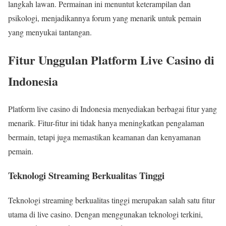
langkah lawan. Permainan ini menuntut keterampilan dan
psikologi, menjadikannya forum yang menarik untuk pemain
yang menyukai tantangan.
Fitur Unggulan Platform Live Casino di
Indonesia
Platform live casino di Indonesia menyediakan berbagai fitur yang
menarik. Fitur-fitur ini tidak hanya meningkatkan pengalaman
bermain, tetapi juga memastikan keamanan dan kenyamanan
pemain.
Teknologi Streaming Berkualitas Tinggi
Teknologi streaming berkualitas tinggi merupakan salah satu fitur
utama di live casino. Dengan menggunakan teknologi terkini,