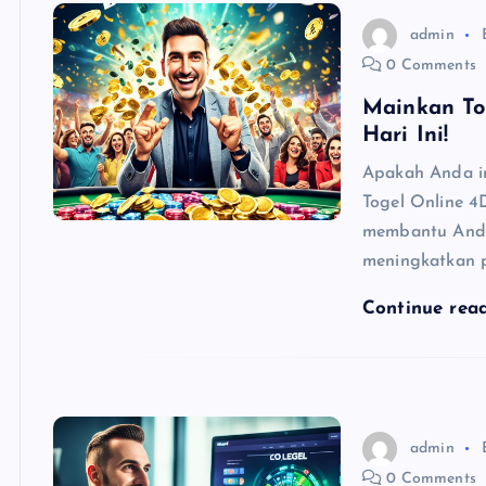
admin
0 Comments
Mainkan To
Hari Ini!
Apakah Anda i
Togel Online 4
membantu Anda
meningkatkan 
Continue rea
admin
0 Comments