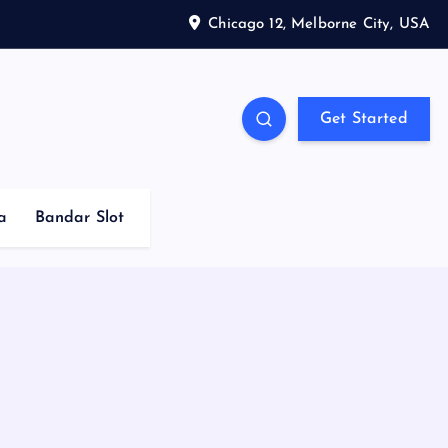
Chicago 12, Melborne City, USA
Get Started
a
Bandar Slot