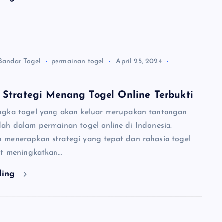
Bandar Togel
permainan togel
April 25, 2024
 Strategi Menang Togel Online Terbukti
ngka togel yang akan keluar merupakan tantangan
ah dalam permainan togel online di Indonesia.
menerapkan strategi yang tepat dan rahasia togel
at meningkatkan…
ding