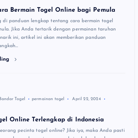
ra Bermain Togel Online bagi Pemula
 di panduan lengkap tentang cara bermain togel
mula. Jika Anda tertarik dengan permainan taruhan
arik ini, artikel ini akan memberikan panduan
langkah…
ding
Bandar Togel
permainan togel
April 22, 2024
el Online Terlengkap di Indonesia
orang pecinta togel online? Jika iya, maka Anda pasti