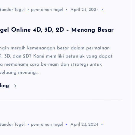
Bandar Togel
permainan togel
April 24, 2024
gel Online 4D, 3D, 2D – Menang Besar
ngin meraih kemenangan besar dalam permainan
D, 3D, dan 2D? Kami memiliki petunjuk yang dapat
 memahami cara bermain dan strategi untuk
peluang menang.…
ding
Bandar Togel
permainan togel
April 23, 2024