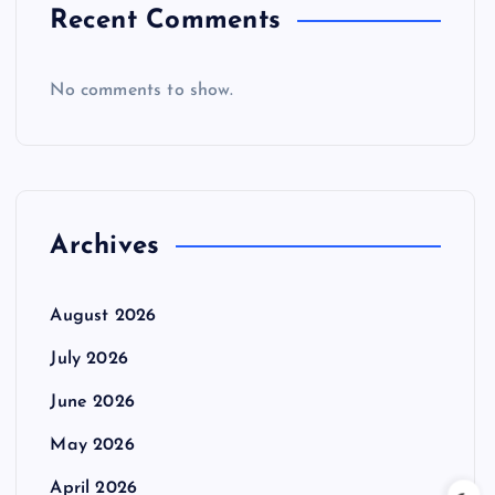
Recent Comments
No comments to show.
Archives
August 2026
July 2026
June 2026
May 2026
April 2026