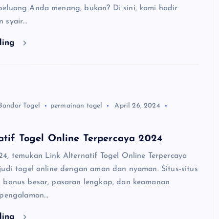
eluang Anda menang, bukan? Di sini, kami hadir
 syair…
ding
Bandar Togel
permainan togel
April 26, 2024
atif Togel Online Terpercaya 2024
4, temukan Link Alternatif Togel Online Terpercaya
judi togel online dengan aman dan nyaman. Situs-situs
 bonus besar, pasaran lengkap, dan keamanan
k pengalaman…
ding