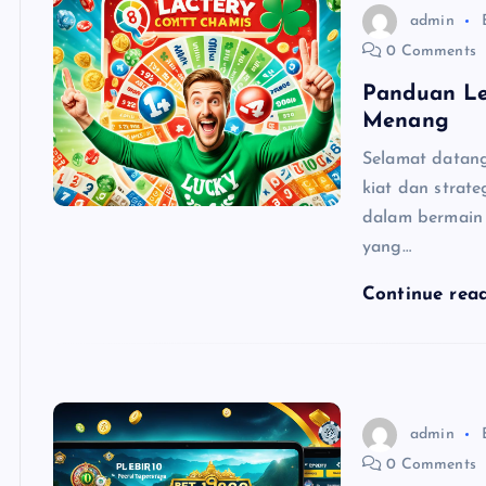
admin
0 Comments
Panduan Le
Menang
Selamat datang
kiat dan strat
dalam bermain 
yang…
Continue rea
admin
0 Comments