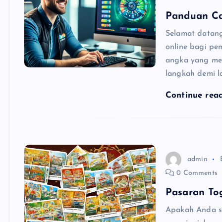
Panduan Ca
Selamat datang
online bagi pe
angka yang men
langkah demi 
Continue rea
admin
0 Comments
Pasaran Tog
Apakah Anda se