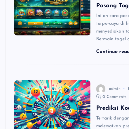
Pasang Tog
Inilah cara pa
terpercaya di I
menyediakan ta
Bermain togel 
Continue rea
admin
0 Comments
Prediksi Ko
Tertarik dengan
melewatkan pred