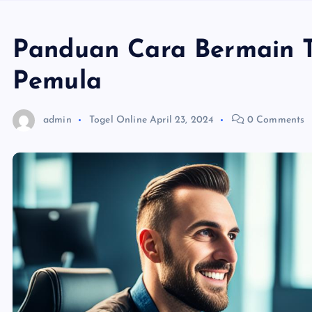
Panduan Cara Bermain T
Pemula
admin
Togel Online
April 23, 2024
0 Comments