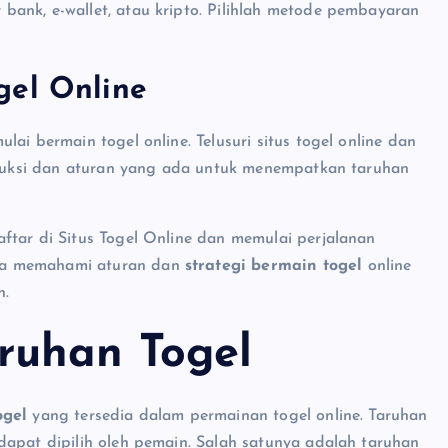
ank, e-wallet, atau kripto. Pilihlah metode pembayaran
gel Online
ai bermain togel online. Telusuri situs togel online dan
struksi dan aturan yang ada untuk menempatkan taruhan
ftar di Situs Togel Online dan memulai perjalanan
da memahami aturan dan
strategi bermain togel
online
n.
ruhan Togel
ogel
yang tersedia dalam permainan togel online. Taruhan
dapat dipilih oleh pemain. Salah satunya adalah taruhan