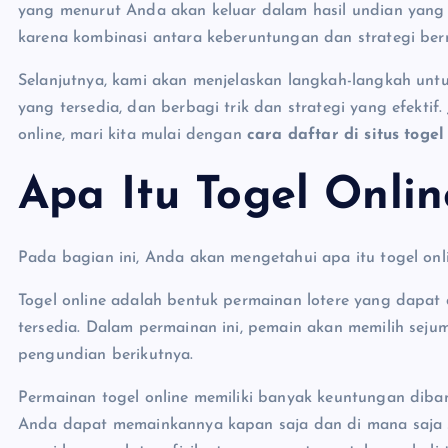
yang menurut Anda akan keluar dalam hasil undian yang di
karena kombinasi antara keberuntungan dan strategi ber
Selanjutnya, kami akan menjelaskan langkah-langkah unt
yang tersedia, dan berbagi trik dan strategi yang efekt
online, mari kita mulai dengan
cara daftar di situs togel
Apa Itu Togel Onlin
Pada bagian ini, Anda akan mengetahui apa itu togel onli
Togel online adalah bentuk permainan lotere yang dapat d
tersedia. Dalam permainan ini, pemain akan memilih seju
pengundian berikutnya.
Permainan togel online memiliki banyak keuntungan diban
Anda dapat memainkannya kapan saja dan di mana saja se