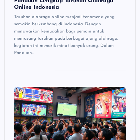
Panduan Lengkap Taruhan Olahraga
Online Indonesia
Taruhan olahraga online menjadi fenomena yang
semakin berkembang di Indonesia. Dengan
menawarkan kemudahan bagi pemain untuk
memasang taruhan pada berbagai ajang olahraga,
kegiatan ini menarik minat banyak orang. Dalam
Panduan…