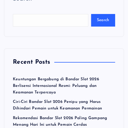
Search
Recent Posts
Keuntungan Bergabung di Bandar Slot 2026
Berlisensi Internasional Resmi: Peluang dan
Keamanan Terpercaya
Ciri-Ciri Bandar Slot 2026 Penipu yang Harus
Dihindari Pemain untuk Keamanan Permainan
Rekomendasi Bandar Slot 2026 Paling Gampang
Menang Hari Ini untuk Pemain Cerdas