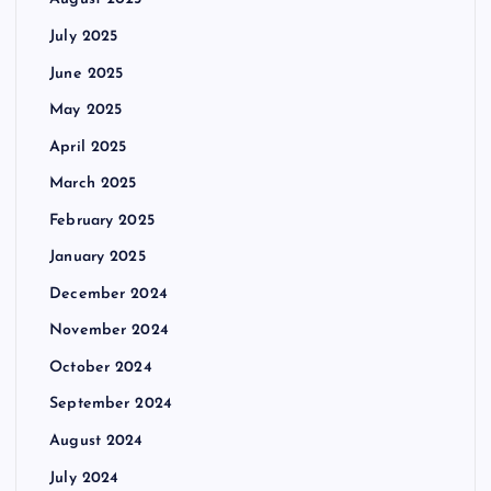
August 2025
July 2025
June 2025
May 2025
April 2025
March 2025
February 2025
January 2025
December 2024
November 2024
October 2024
September 2024
August 2024
July 2024