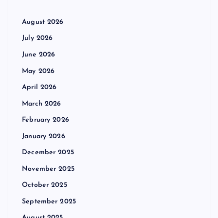
August 2026
July 2026
June 2026
May 2026
April 2026
March 2026
February 2026
January 2026
December 2025
November 2025
October 2025
September 2025