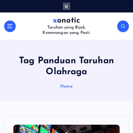
S
k
i
xonotic
p
Taruhan yang Bijak,
t
Kemenangan yang Pasti.
o
c
o
n
Tag Panduan Taruhan
t
Olahraga
e
n
t
Home