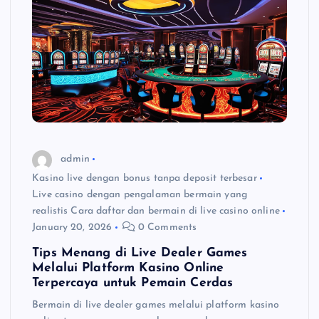
admin
Kasino live dengan bonus tanpa deposit terbesar
Live casino dengan pengalaman bermain yang
realistis Cara daftar dan bermain di live casino online
January 20, 2026
0 Comments
Tips Menang di Live Dealer Games
Melalui Platform Kasino Online
Terpercaya untuk Pemain Cerdas
Bermain di live dealer games melalui platform kasino