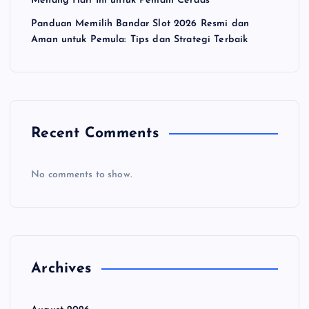
Menang Hari Ini untuk Pemain Cerdas
Panduan Memilih Bandar Slot 2026 Resmi dan
Aman untuk Pemula: Tips dan Strategi Terbaik
Recent Comments
No comments to show.
Archives