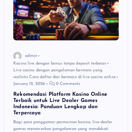
admin
Kasino live dengan bonus tanpa deposit terbesar
Live casino dengan pengalaman bermain yang
realistis Cara daftar dan bermain di live casino online
January 12, 2026
0 Comments
Rekomendasi Platform Kasino Online
Terbaik untuk Live Dealer Games
Indonesia: Panduan Lengkap dan
Terpercaya
Bagi para penggemar permainan kasino, live dealer
games menawarkan pengalaman yang mendekati