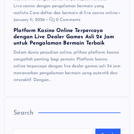
Live casino dengan pengalaman bermain yang
realistis Cara daftar dan bermain di live casino online
January 11, 2026
0 Comments
Platform Kasino Online Terpercaya
dengan Live Dealer Games Asli 24 Jam
untuk Pengalaman Bermain Terbaik
Dalam dunia perjudian online, pilihan platform kasino
sangatlah penting bagi pemain. Platform kasino
online terpercaya dengan live dealer games asli 24 jam
menawarkan pengalaman bermain yang autentik dan
interaktif. Dengan…
Search