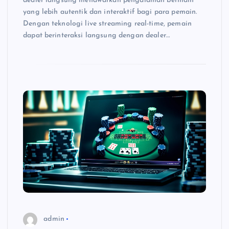
dealer langsung menawarkan pengalaman bermain
yang lebih autentik dan interaktif bagi para pemain.
Dengan teknologi live streaming real-time, pemain
dapat berinteraksi langsung dengan dealer…
admin