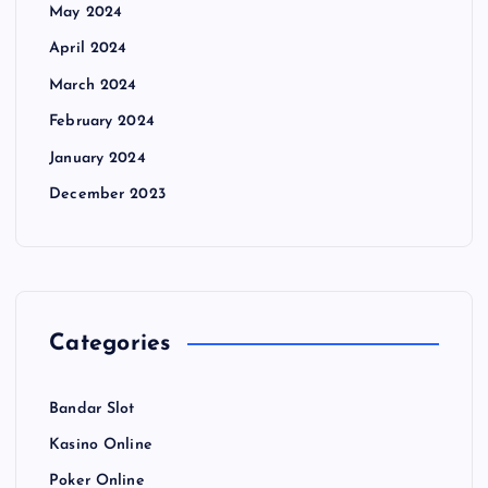
May 2024
April 2024
March 2024
February 2024
January 2024
December 2023
Categories
Bandar Slot
Kasino Online
Poker Online