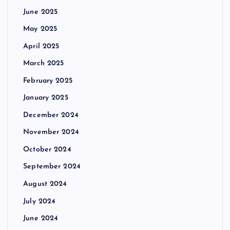
June 2025
May 2025
April 2025
March 2025
February 2025
January 2025
December 2024
November 2024
October 2024
September 2024
August 2024
July 2024
June 2024