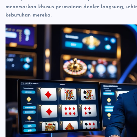
menawarkan khusus permainan dealer langsung, sehi
kebutuhan mereka.