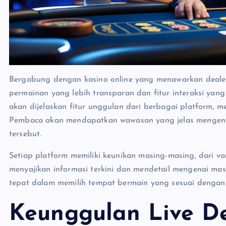
Bergabung dengan kasino online yang menawarkan deale
permainan yang lebih transparan dan fitur interaksi yan
akan dijelaskan fitur unggulan dari berbagai platform, 
Pembaca akan mendapatkan wawasan yang jelas mengenai
tersebut.
Setiap platform memiliki keunikan masing-masing, dari var
menyajikan informasi terkini dan mendetail mengenai ma
tepat dalam memilih tempat bermain yang sesuai dengan 
Keunggulan Live D