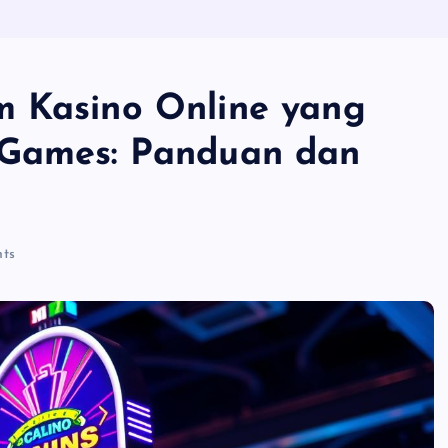
m Kasino Online yang
 Games: Panduan dan
ts