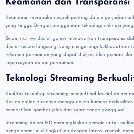
Keamanan dan Transparansi
Keamanan merupakan aspek penting dalam perjudian onli
yang tinggi. Dengan penggunaan teknologi enkripsi yang 
Selain itu, live dealer games menawarkan transparansi 
dealer secara langsung, yang mengurangi kekhawatiran 
rekaman permainan yang dapat diakses oleh pemain jika
kepercayaan dalam permainan.
Teknologi Streaming Berkuali
Kualitas teknologi streaming menjadi hal krusial dalam
Kasino online biasanya menggunakan kamera berkualitas 
memastikan gambar jelas dan suara tanpa gangguan.
Streaming dalam HD memungkinkan pemain untuk melihat s
pengalaman ini ditingkatkan dengan latensi rendah, mema