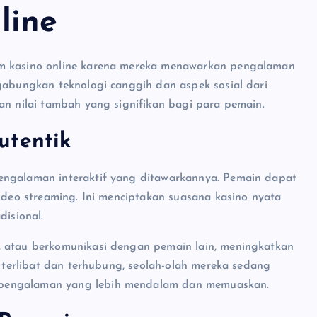
line
rm kasino online karena mereka menawarkan pengalaman
ggabungkan teknologi canggih dan aspek sosial dari
an nilai tambah yang signifikan bagi para pemain.
utentik
engalaman interaktif yang ditawarkannya. Pemain dapat
video streaming. Ini menciptakan suasana kasino nyata
disional.
, atau berkomunikasi dengan pemain lain, meningkatkan
h terlibat dan terhubung, seolah-olah mereka sedang
 pengalaman yang lebih mendalam dan memuaskan.