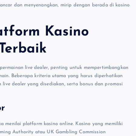
lancar dan menyenangkan, mirip dengan berada di kasino
atform Kasino
Terbaik
 permainan live dealer, penting untuk mempertimbangkan
n. Beberapa kriteria utama yang harus diperhatikan
n live dealer yang disediakan, serta bonus dan promosi
or
a menilai platform kasino online. Kasino yang memiliki
 Gaming Authority atau UK Gambling Commission