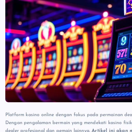
Platform kasino online dengan fokus pada permainan dea
Dengan pengalaman bermain yang mendekati kasino fisik
dealer profesional dan pemain lainnya.
Artikel ini akan