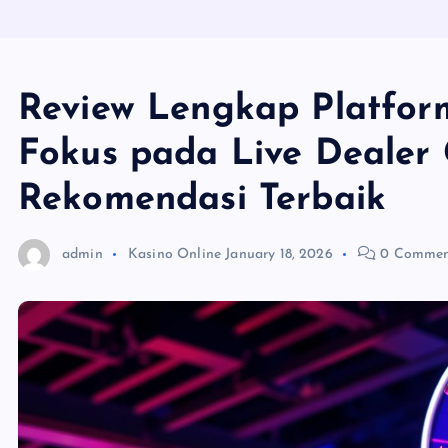
Review Lengkap Platfor
Fokus pada Live Dealer
Rekomendasi Terbaik
admin
Kasino Online
January 18, 2026
0 Commen