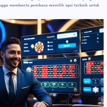
ngga membantu pembaca memilih opsi terbaik untuk