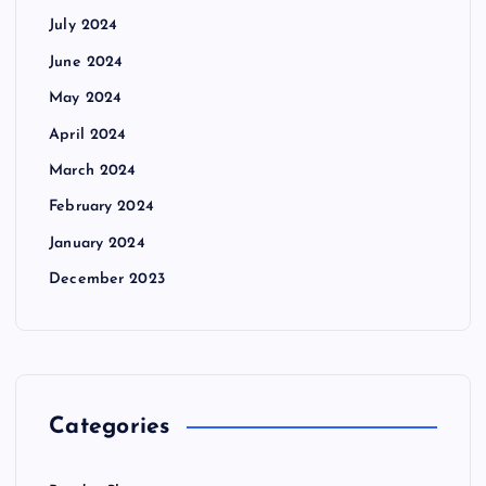
July 2024
June 2024
May 2024
April 2024
March 2024
February 2024
January 2024
December 2023
Categories