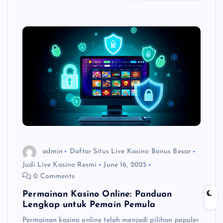
admin
Daftar Situs Live Kasino Bonus Besar
Judi Live Kasino Resmi
June 16, 2025
0 Comments
Permainan Kasino Online: Panduan
Lengkap untuk Pemain Pemula
Permainan kasino online telah menjadi pilihan populer