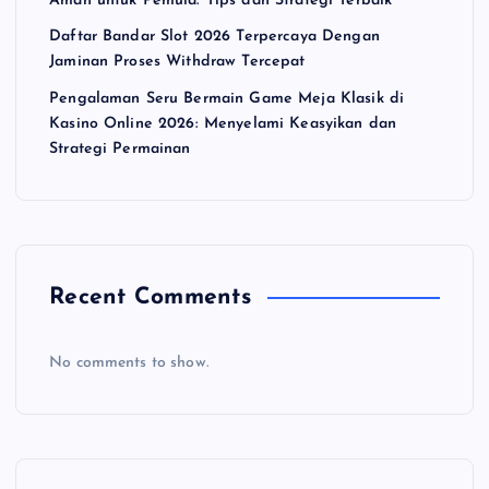
Aman untuk Pemula: Tips dan Strategi Terbaik
Daftar Bandar Slot 2026 Terpercaya Dengan
Jaminan Proses Withdraw Tercepat
Pengalaman Seru Bermain Game Meja Klasik di
Kasino Online 2026: Menyelami Keasyikan dan
Strategi Permainan
Recent Comments
No comments to show.