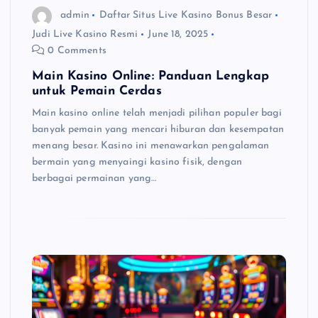
admin
Daftar Situs Live Kasino Bonus Besar
Judi Live Kasino Resmi
June 18, 2025
0 Comments
Main Kasino Online: Panduan Lengkap
untuk Pemain Cerdas
Main kasino online telah menjadi pilihan populer bagi
banyak pemain yang mencari hiburan dan kesempatan
menang besar. Kasino ini menawarkan pengalaman
bermain yang menyaingi kasino fisik, dengan
berbagai permainan yang…