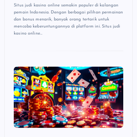
Situs judi kasino online semakin populer di kalangan
pemain Indonesia. Dengan berbagai pilihan permainan
dan bonus menarik, banyak orang tertarik untuk
mencoba keberuntungannya di platform ini. Situs judi
kasino online…