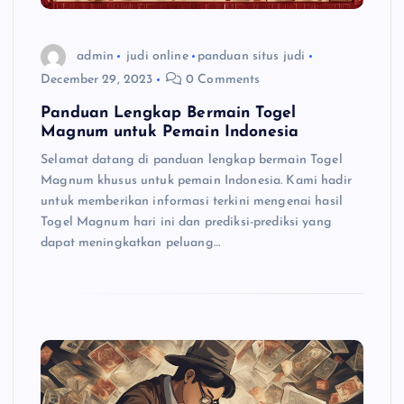
admin
judi online
panduan situs judi
December 29, 2023
0 Comments
Panduan Lengkap Bermain Togel
Magnum untuk Pemain Indonesia
Selamat datang di panduan lengkap bermain Togel
Magnum khusus untuk pemain Indonesia. Kami hadir
untuk memberikan informasi terkini mengenai hasil
Togel Magnum hari ini dan prediksi-prediksi yang
dapat meningkatkan peluang…