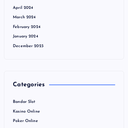
April 2024
March 2024
February 2024
January 2024
December 2023
Categories
Bandar Slot
Kasino Online
Poker Online