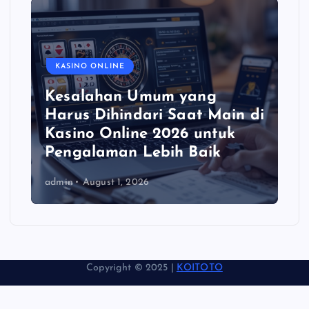
KASINO ONLINE
Kesalahan Umum yang
Harus Dihindari Saat Main di
Kasino Online 2026 untuk
Pengalaman Lebih Baik
admin
August 1, 2026
Copyright © 2025 |
KOITOTO