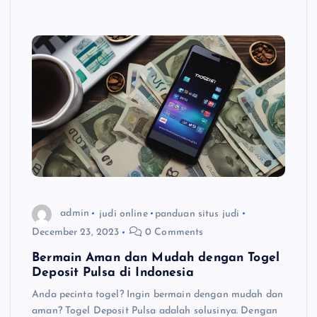
admin
judi online
panduan situs judi
December 23, 2023
0 Comments
Bermain Aman dan Mudah dengan Togel
Deposit Pulsa di Indonesia
Anda pecinta togel? Ingin bermain dengan mudah dan
aman? Togel Deposit Pulsa adalah solusinya. Dengan