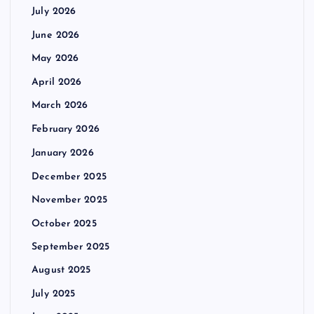
July 2026
June 2026
May 2026
April 2026
March 2026
February 2026
January 2026
December 2025
November 2025
October 2025
September 2025
August 2025
July 2025