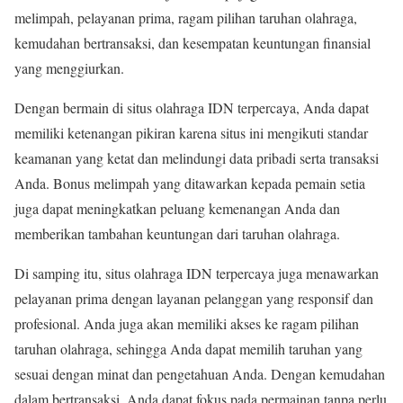
melimpah, pelayanan prima, ragam pilihan taruhan olahraga,
kemudahan bertransaksi, dan kesempatan keuntungan finansial
yang menggiurkan.
Dengan bermain di situs olahraga IDN terpercaya, Anda dapat
memiliki ketenangan pikiran karena situs ini mengikuti standar
keamanan yang ketat dan melindungi data pribadi serta transaksi
Anda. Bonus melimpah yang ditawarkan kepada pemain setia
juga dapat meningkatkan peluang kemenangan Anda dan
memberikan tambahan keuntungan dari taruhan olahraga.
Di samping itu, situs olahraga IDN terpercaya juga menawarkan
pelayanan prima dengan layanan pelanggan yang responsif dan
profesional. Anda juga akan memiliki akses ke ragam pilihan
taruhan olahraga, sehingga Anda dapat memilih taruhan yang
sesuai dengan minat dan pengetahuan Anda. Dengan kemudahan
dalam bertransaksi, Anda dapat fokus pada permainan tanpa perlu