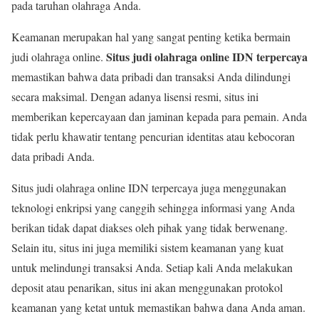
pada taruhan olahraga Anda.
Keamanan merupakan hal yang sangat penting ketika bermain
Situs judi olahraga online IDN terpercaya
judi olahraga online.
memastikan bahwa data pribadi dan transaksi Anda dilindungi
secara maksimal. Dengan adanya lisensi resmi, situs ini
memberikan kepercayaan dan jaminan kepada para pemain. Anda
tidak perlu khawatir tentang pencurian identitas atau kebocoran
data pribadi Anda.
Situs judi olahraga online IDN terpercaya juga menggunakan
teknologi enkripsi yang canggih sehingga informasi yang Anda
berikan tidak dapat diakses oleh pihak yang tidak berwenang.
Selain itu, situs ini juga memiliki sistem keamanan yang kuat
untuk melindungi transaksi Anda. Setiap kali Anda melakukan
deposit atau penarikan, situs ini akan menggunakan protokol
keamanan yang ketat untuk memastikan bahwa dana Anda aman.