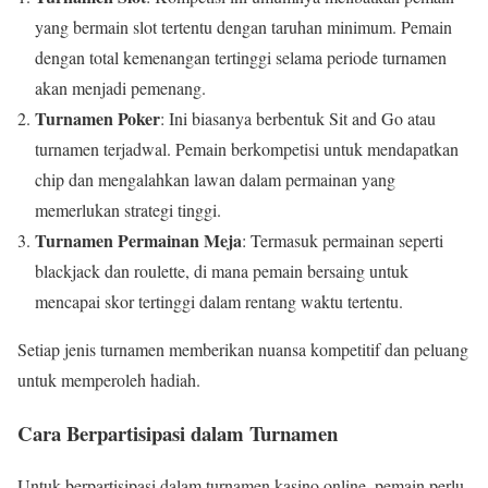
yang bermain slot tertentu dengan taruhan minimum. Pemain
dengan total kemenangan tertinggi selama periode turnamen
akan menjadi pemenang.
Turnamen Poker
: Ini biasanya berbentuk Sit and Go atau
turnamen terjadwal. Pemain berkompetisi untuk mendapatkan
chip dan mengalahkan lawan dalam permainan yang
memerlukan strategi tinggi.
Turnamen Permainan Meja
: Termasuk permainan seperti
blackjack dan roulette, di mana pemain bersaing untuk
mencapai skor tertinggi dalam rentang waktu tertentu.
Setiap jenis turnamen memberikan nuansa kompetitif dan peluang
untuk memperoleh hadiah.
Cara Berpartisipasi dalam Turnamen
Untuk berpartisipasi dalam turnamen kasino online, pemain perlu