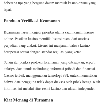
beberapa tips yang berguna dalam memilih kasino online yang
tepat.
Panduan Verifikasi Keamanan
Keamanan harus menjadi prioritas utama saat memilih kasino
online. Pastikan kasino memiliki lisensi resmi dari otoritas
perjudian yang diakui. Lisensi ini menjamin bahwa kasino
beroperasi sesuai dengan standar regulasi yang ketat.
Selain itu, periksa protokol keamanan yang diterapkan, seperti
enkripsi data untuk melindungi informasi pribadi dan finansial.
Casino terbaik menggunakan teknologi SSL untuk memastikan
bahwa data pengguna tidak dapat diakses oleh pihak ketiga. Raih
informasi ini melalui situs resmi kasino dan ulasan independen.
Kiat Menang di Turnamen