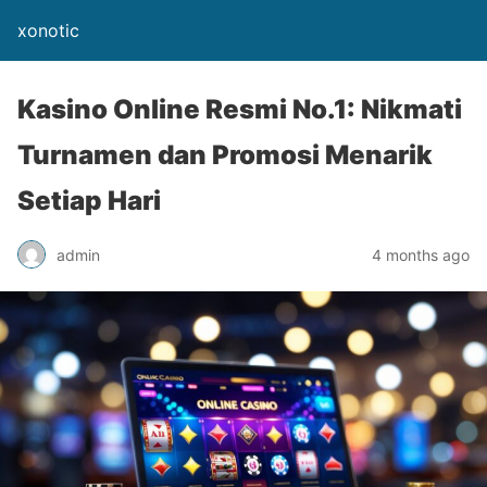
xonotic
Kasino Online Resmi No.1: Nikmati
Turnamen dan Promosi Menarik
Setiap Hari
admin
4 months ago