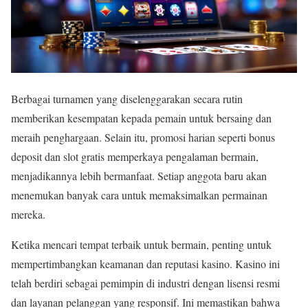
Berbagai turnamen yang diselenggarakan secara rutin
memberikan kesempatan kepada pemain untuk bersaing dan
meraih penghargaan. Selain itu, promosi harian seperti bonus
deposit dan slot gratis memperkaya pengalaman bermain,
menjadikannya lebih bermanfaat. Setiap anggota baru akan
menemukan banyak cara untuk memaksimalkan permainan
mereka.
Ketika mencari tempat terbaik untuk bermain, penting untuk
mempertimbangkan keamanan dan reputasi kasino. Kasino ini
telah berdiri sebagai pemimpin di industri dengan lisensi resmi
dan layanan pelanggan yang responsif. Ini memastikan bahwa