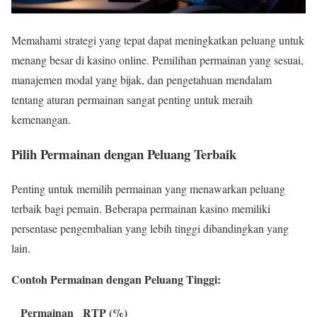
Memahami strategi yang tepat dapat meningkatkan peluang untuk
menang besar di kasino online. Pemilihan permainan yang sesuai,
manajemen modal yang bijak, dan pengetahuan mendalam
tentang aturan permainan sangat penting untuk meraih
kemenangan.
Pilih Permainan dengan Peluang Terbaik
Penting untuk memilih permainan yang menawarkan peluang
terbaik bagi pemain. Beberapa permainan kasino memiliki
persentase pengembalian yang lebih tinggi dibandingkan yang
lain.
Contoh Permainan dengan Peluang Tinggi:
Permainan
RTP (%)