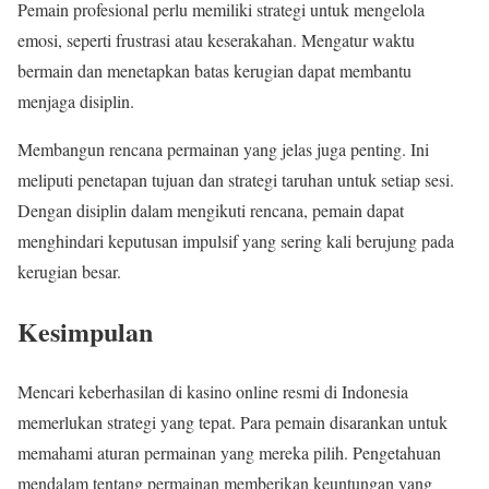
Pemain profesional perlu memiliki strategi untuk mengelola
emosi, seperti frustrasi atau keserakahan. Mengatur waktu
bermain dan menetapkan batas kerugian dapat membantu
menjaga disiplin.
Membangun rencana permainan yang jelas juga penting. Ini
meliputi penetapan tujuan dan strategi taruhan untuk setiap sesi.
Dengan disiplin dalam mengikuti rencana, pemain dapat
menghindari keputusan impulsif yang sering kali berujung pada
kerugian besar.
Kesimpulan
Mencari keberhasilan di kasino online resmi di Indonesia
memerlukan strategi yang tepat. Para pemain disarankan untuk
memahami aturan permainan yang mereka pilih. Pengetahuan
mendalam tentang permainan memberikan keuntungan yang