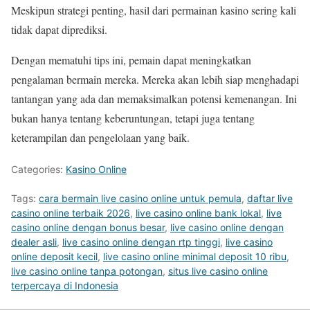
Meskipun strategi penting, hasil dari permainan kasino sering kali
tidak dapat diprediksi.
Dengan mematuhi tips ini, pemain dapat meningkatkan
pengalaman bermain mereka. Mereka akan lebih siap menghadapi
tantangan yang ada dan memaksimalkan potensi kemenangan. Ini
bukan hanya tentang keberuntungan, tetapi juga tentang
keterampilan dan pengelolaan yang baik.
Categories:
Kasino Online
Tags:
cara bermain live casino online untuk pemula
,
daftar live
casino online terbaik 2026
,
live casino online bank lokal
,
live
casino online dengan bonus besar
,
live casino online dengan
dealer asli
,
live casino online dengan rtp tinggi
,
live casino
online deposit kecil
,
live casino online minimal deposit 10 ribu
,
live casino online tanpa potongan
,
situs live casino online
terpercaya di Indonesia