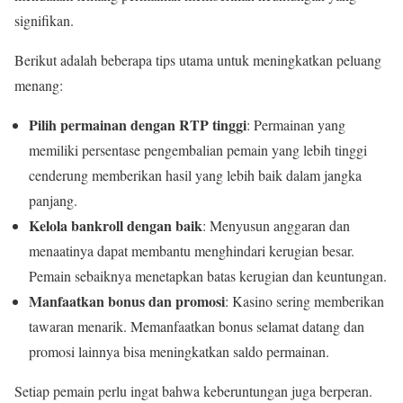
signifikan.
Berikut adalah beberapa tips utama untuk meningkatkan peluang
menang:
Pilih permainan dengan RTP tinggi
: Permainan yang
memiliki persentase pengembalian pemain yang lebih tinggi
cenderung memberikan hasil yang lebih baik dalam jangka
panjang.
Kelola bankroll dengan baik
: Menyusun anggaran dan
menaatinya dapat membantu menghindari kerugian besar.
Pemain sebaiknya menetapkan batas kerugian dan keuntungan.
Manfaatkan bonus dan promosi
: Kasino sering memberikan
tawaran menarik. Memanfaatkan bonus selamat datang dan
promosi lainnya bisa meningkatkan saldo permainan.
Setiap pemain perlu ingat bahwa keberuntungan juga berperan.