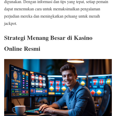
digunakan. Dengan informasi dan tips yang tepat, setiap pemain
dapat menemukan cara untuk memaksimalkan pengalaman
perjudian mereka dan meningkatkan peluang untuk meraih
jackpot.
Strategi Menang Besar di Kasino
Online Resmi