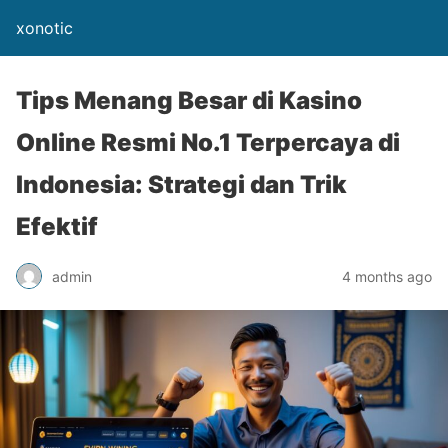
xonotic
Tips Menang Besar di Kasino
Online Resmi No.1 Terpercaya di
Indonesia: Strategi dan Trik
Efektif
admin
4 months ago