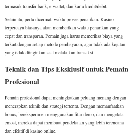
termasuk transfer bank, e-wallet, dan kartu kredit/debit.
Selain itu, perlu dicermati waktu proses penarikan. Kasino
terpercaya biasanya akan memberikan waktu penarikan yang
cepat dan transparan. Pemain juga harus memeriksa biaya yang
terkait dengan setiap metode pembayaran, agar tidak ada kejutan
yang tidak diinginkan saat melakukan transaksi.
Teknik dan Tips Eksklusif untuk Pemain
Profesional
Pemain profesional dapat meningkatkan peluang menang dengan
menerapkan teknik dan strategi tertentu. Dengan memanfaatkan
bonus, bereksperimen menggunakan fitur demo, dan mengelola
emosi, mereka dapat membuat pendekatan yang lebih terencana
dan efektif di kasino online.