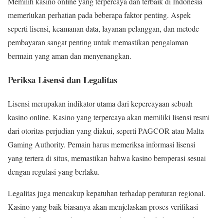
Memilih kasino online yang terpercaya dan terbaik di Indonesia
memerlukan perhatian pada beberapa faktor penting. Aspek
seperti lisensi, keamanan data, layanan pelanggan, dan metode
pembayaran sangat penting untuk memastikan pengalaman
bermain yang aman dan menyenangkan.
Periksa Lisensi dan Legalitas
Lisensi merupakan indikator utama dari kepercayaan sebuah
kasino online. Kasino yang terpercaya akan memiliki lisensi resmi
dari otoritas perjudian yang diakui, seperti PAGCOR atau Malta
Gaming Authority. Pemain harus memeriksa informasi lisensi
yang tertera di situs, memastikan bahwa kasino beroperasi sesuai
dengan regulasi yang berlaku.
Legalitas juga mencakup kepatuhan terhadap peraturan regional.
Kasino yang baik biasanya akan menjelaskan proses verifikasi