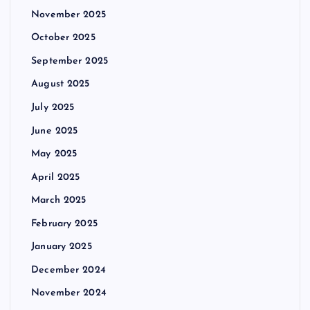
November 2025
October 2025
September 2025
August 2025
July 2025
June 2025
May 2025
April 2025
March 2025
February 2025
January 2025
December 2024
November 2024