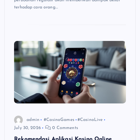
perubahan regulasi akan memberikan dampak besar
terhadap cara orang…
admin
#CasinoGames
#CasinoLive
July 30, 2026
0 Comments
Rekomendasi Aplikasi Kasino Online