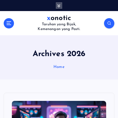
S
k
i
xonotic
p
Taruhan yang Bijak,
t
Kemenangan yang Pasti.
o
c
o
n
Archives 2026
t
e
Home
n
t