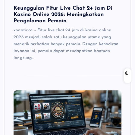
Keunggulan Fitur Live Chat 24 Jam Di
Kasino Online 2026: Meningkatkan
Pengalaman Pemain
xonotic.co – Fitur live chat 24 jam di kasino online
2026 menjadi salah satu keunggulan utama yang
menarik perhatian banyak pemain. Dengan kehadiran
layanan ini, pemain dapat mendapatkan bantuan
langsung…