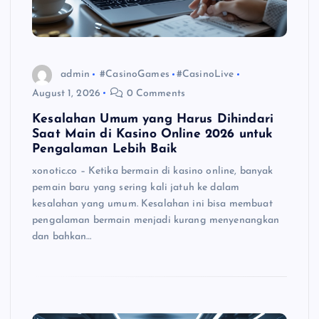
admin
#CasinoGames
#CasinoLive
August 1, 2026
0 Comments
Kesalahan Umum yang Harus Dihindari
Saat Main di Kasino Online 2026 untuk
Pengalaman Lebih Baik
xonotic.co – Ketika bermain di kasino online, banyak
pemain baru yang sering kali jatuh ke dalam
kesalahan yang umum. Kesalahan ini bisa membuat
pengalaman bermain menjadi kurang menyenangkan
dan bahkan…