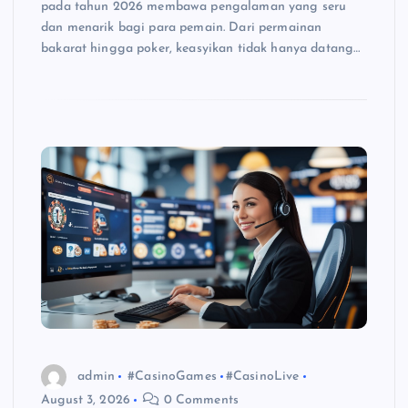
pada tahun 2026 membawa pengalaman yang seru
dan menarik bagi para pemain. Dari permainan
bakarat hingga poker, keasyikan tidak hanya datang…
admin
#CasinoGames
#CasinoLive
August 3, 2026
0 Comments