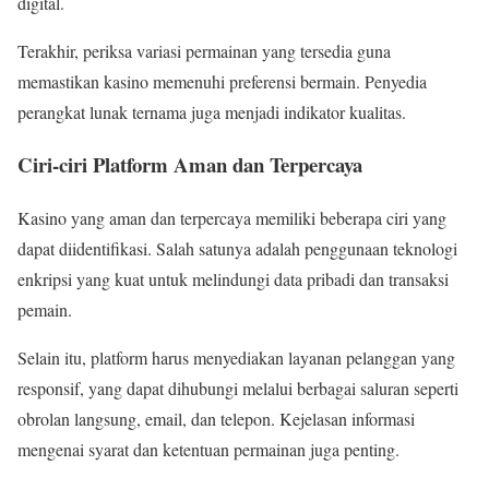
digital.
Terakhir, periksa variasi permainan yang tersedia guna
memastikan kasino memenuhi preferensi bermain. Penyedia
perangkat lunak ternama juga menjadi indikator kualitas.
Ciri-ciri Platform Aman dan Terpercaya
Kasino yang aman dan terpercaya memiliki beberapa ciri yang
dapat diidentifikasi. Salah satunya adalah penggunaan teknologi
enkripsi yang kuat untuk melindungi data pribadi dan transaksi
pemain.
Selain itu, platform harus menyediakan layanan pelanggan yang
responsif, yang dapat dihubungi melalui berbagai saluran seperti
obrolan langsung, email, dan telepon. Kejelasan informasi
mengenai syarat dan ketentuan permainan juga penting.