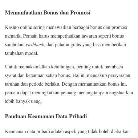
Memanfaatkan Bonus dan Promosi
Kasino online sering menawarkan berbagai bonus dan promosi
menarik. Pemain harus memperhatikan tawaran seperti bonus
sambutan,
cashback
, dan putaran gratis yang bisa memberikan
tambahan modal.
Untuk memaksimalkan keuntungan, penting untuk membaca
syarat dan ketentuan setiap bonus. Hal ini mencakup persyaratan
taruhan dan periode berlaku. Dengan memanfaatkan bonus ini,
pemain dapat meningkatkan peluang menang tanpa mengeluarkan
lebih banyak uang.
Panduan Keamanan Data Pribadi
Keamanan data pribadi adalah aspek yang tidak boleh diabaikan