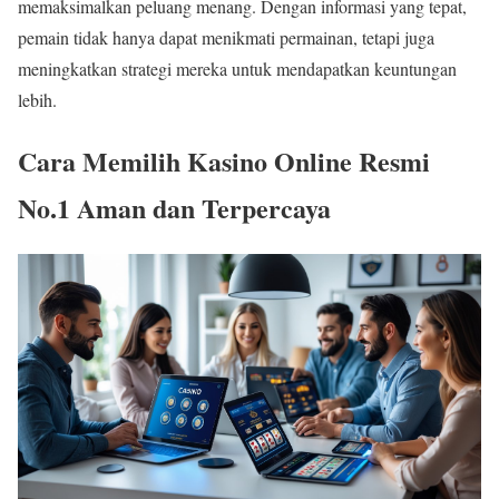
memaksimalkan peluang menang. Dengan informasi yang tepat,
pemain tidak hanya dapat menikmati permainan, tetapi juga
meningkatkan strategi mereka untuk mendapatkan keuntungan
lebih.
Cara Memilih Kasino Online Resmi
No.1 Aman dan Terpercaya