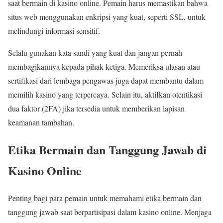
saat bermain di kasino online. Pemain harus memastikan bahwa
situs web menggunakan enkripsi yang kuat, seperti SSL, untuk
melindungi informasi sensitif.
Selalu gunakan kata sandi yang kuat dan jangan pernah
membagikannya kepada pihak ketiga. Memeriksa ulasan atau
sertifikasi dari lembaga pengawas juga dapat membantu dalam
memilih kasino yang terpercaya. Selain itu, aktifkan otentikasi
dua faktor (2FA) jika tersedia untuk memberikan lapisan
keamanan tambahan.
Etika Bermain dan Tanggung Jawab di
Kasino Online
Penting bagi para pemain untuk memahami etika bermain dan
tanggung jawab saat berpartisipasi dalam kasino online. Menjaga