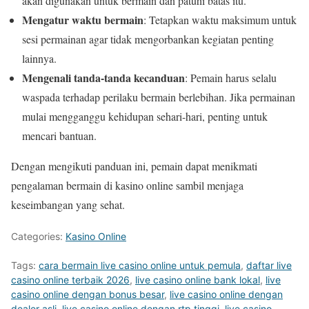
akan digunakan untuk bermain dan patuhi batas itu.
Mengatur waktu bermain
: Tetapkan waktu maksimum untuk
sesi permainan agar tidak mengorbankan kegiatan penting
lainnya.
Mengenali tanda-tanda kecanduan
: Pemain harus selalu
waspada terhadap perilaku bermain berlebihan. Jika permainan
mulai mengganggu kehidupan sehari-hari, penting untuk
mencari bantuan.
Dengan mengikuti panduan ini, pemain dapat menikmati
pengalaman bermain di kasino online sambil menjaga
keseimbangan yang sehat.
Categories:
Kasino Online
Tags:
cara bermain live casino online untuk pemula
,
daftar live
casino online terbaik 2026
,
live casino online bank lokal
,
live
casino online dengan bonus besar
,
live casino online dengan
dealer asli
,
live casino online dengan rtp tinggi
,
live casino