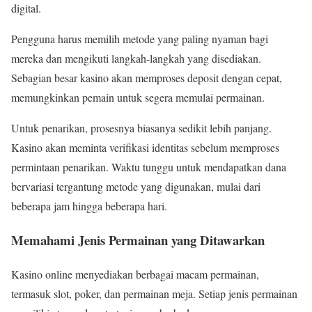
digital.
Pengguna harus memilih metode yang paling nyaman bagi
mereka dan mengikuti langkah-langkah yang disediakan.
Sebagian besar kasino akan memproses deposit dengan cepat,
memungkinkan pemain untuk segera memulai permainan.
Untuk penarikan, prosesnya biasanya sedikit lebih panjang.
Kasino akan meminta verifikasi identitas sebelum memproses
permintaan penarikan. Waktu tunggu untuk mendapatkan dana
bervariasi tergantung metode yang digunakan, mulai dari
beberapa jam hingga beberapa hari.
Memahami Jenis Permainan yang Ditawarkan
Kasino online menyediakan berbagai macam permainan,
termasuk slot, poker, dan permainan meja. Setiap jenis permainan