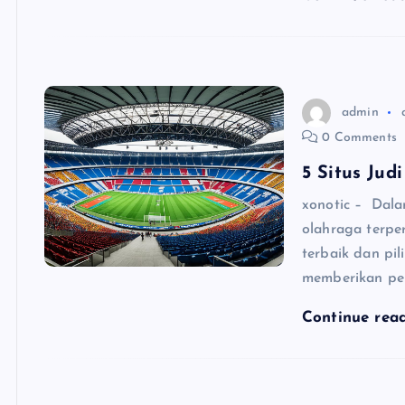
admin
0 Comments
5 Situs Jud
xonotic – Dalam
olahraga terper
terbaik dan pil
memberikan pe
Continue rea