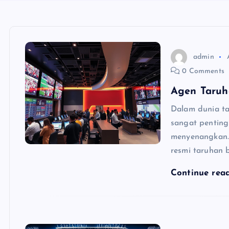
admin
0 Comments
Agen Taruh
Dalam dunia ta
sangat pentin
menyenangkan. 
resmi taruhan 
Continue rea