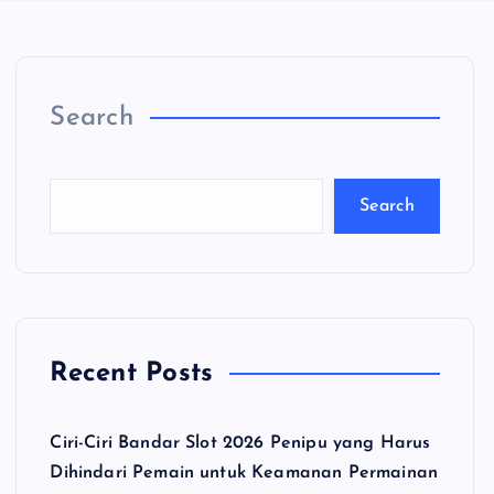
Search
Search
Recent Posts
Ciri-Ciri Bandar Slot 2026 Penipu yang Harus
Dihindari Pemain untuk Keamanan Permainan