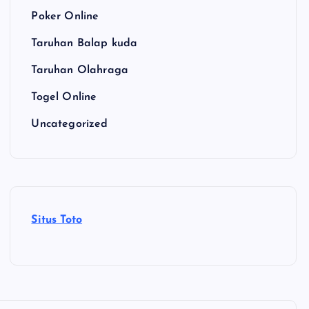
Poker Online
Taruhan Balap kuda
Taruhan Olahraga
Togel Online
Uncategorized
Situs Toto