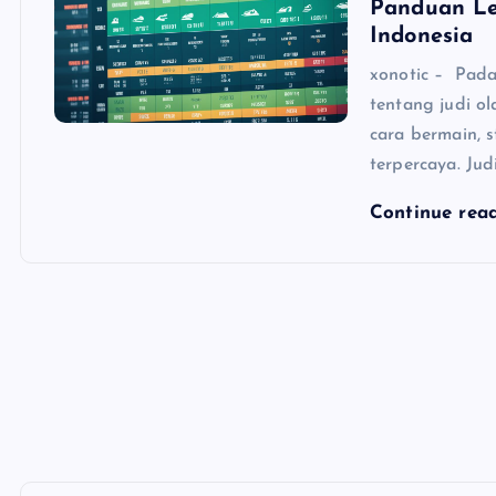
Panduan Le
Indonesia
xonotic – Pada
tentang judi o
cara bermain, s
terpercaya. Jud
Continue rea