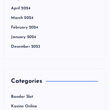
April 2024
March 2024
February 2024
January 2024
December 2023
Categories
Bandar Slot
Kasino Online