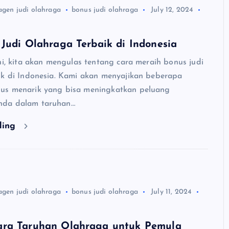
agen judi olahraga
bonus judi olahraga
July 12, 2024
Judi Olahraga Terbaik di Indonesia
ni, kita akan mengulas tentang cara meraih bonus judi
ik di Indonesia. Kami akan menyajikan beberapa
us menarik yang bisa meningkatkan peluang
da dalam taruhan…
ding
agen judi olahraga
bonus judi olahraga
July 11, 2024
ra Taruhan Olahraga untuk Pemula