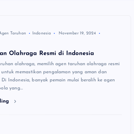
Agen Taruhan
Indonesia
November 19, 2024
an Olahraga Resmi di Indonesia
ruhan olahraga, memilih agen taruhan olahraga resmi
g untuk memastikan pengalaman yang aman dan
Di Indonesia, banyak pemain mulai beralih ke agen
bola yang…
ding