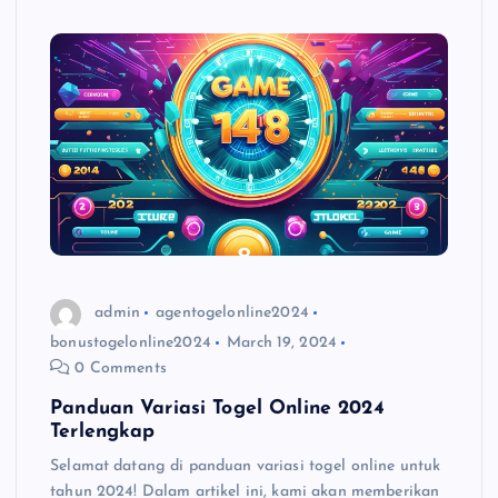
admin
agentogelonline2024
bonustogelonline2024
March 19, 2024
0 Comments
Panduan Variasi Togel Online 2024
Terlengkap
Selamat datang di panduan variasi togel online untuk
tahun 2024! Dalam artikel ini, kami akan memberikan