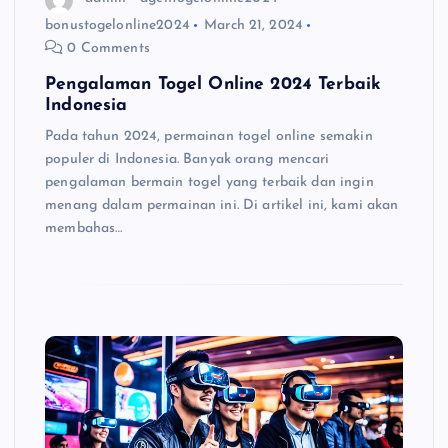
bonustogelonline2024
March 21, 2024
0 Comments
Pengalaman Togel Online 2024 Terbaik
Indonesia
Pada tahun 2024, permainan togel online semakin
populer di Indonesia. Banyak orang mencari
pengalaman bermain togel yang terbaik dan ingin
menang dalam permainan ini. Di artikel ini, kami akan
membahas…