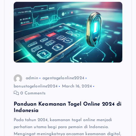
admin
agentogelonline2024
bonustogelonline2024
March 16, 2024
0 Comments
Panduan Keamanan Togel Online 2024 di
Indonesia
Pada tahun 2024, keamanan togel online menjadi
perhatian utama bagi para pemain di Indonesia.
Mengingat meningkatnya ancaman keamanan digital,