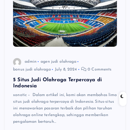
admin
agen judi olahraga
bonus judi olahraga
July 8, 2024
0 Comments
5 Situs Judi Olahraga Terpercaya di
Indonesia
xonotic – Dalam artikel ini, kami akan membahas lima
situs judi olahraga terpercaya di Indonesia. Situs-situs
ini menawarkan pasaran terbaik dan pilihan taruhan
olahraga online terlengkap, sehingga memberikan
pengalaman bertaruh…