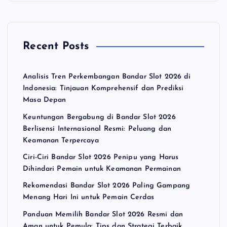
Recent Posts
Analisis Tren Perkembangan Bandar Slot 2026 di
Indonesia: Tinjauan Komprehensif dan Prediksi
Masa Depan
Keuntungan Bergabung di Bandar Slot 2026
Berlisensi Internasional Resmi: Peluang dan
Keamanan Terpercaya
Ciri-Ciri Bandar Slot 2026 Penipu yang Harus
Dihindari Pemain untuk Keamanan Permainan
Rekomendasi Bandar Slot 2026 Paling Gampang
Menang Hari Ini untuk Pemain Cerdas
Panduan Memilih Bandar Slot 2026 Resmi dan
Aman untuk Pemula: Tips dan Strategi Terbaik