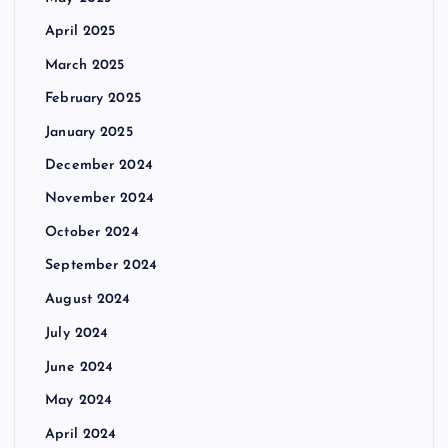
April 2025
March 2025
February 2025
January 2025
December 2024
November 2024
October 2024
September 2024
August 2024
July 2024
June 2024
May 2024
April 2024