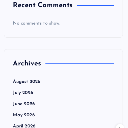
Recent Comments
No comments to show.
Archives
August 2026
July 2026
June 2026
May 2026
April 2026