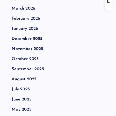
March 2026
February 2026
January 2026
December 2025
November 2025
October 2025
September 2025
August 2025
July 2025
June 2025
May 2025