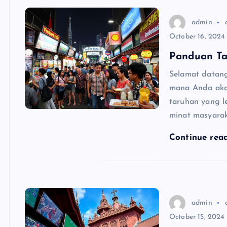
admin
October 16, 2024
Panduan Ta
Selamat datang
mana Anda aka
taruhan yang l
minat masyara
Continue rea
admin
October 15, 2024