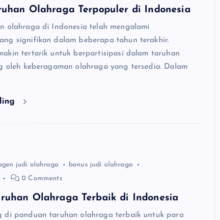
ruhan Olahraga Terpopuler di Indonesia
n olahraga di Indonesia telah mengalami
ng signifikan dalam beberapa tahun terakhir.
akin tertarik untuk berpartisipasi dalam taruhan
ng oleh keberagaman olahraga yang tersedia. Dalam
ding
agen judi olahraga
bonus judi olahraga
0 Comments
ruhan Olahraga Terbaik di Indonesia
 di panduan taruhan olahraga terbaik untuk para