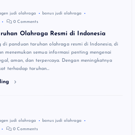
agen judi olahraga
bonus judi olahraga
0 Comments
ruhan Olahraga Resmi di Indonesia
 di panduan taruhan olahraga resmi di Indonesia, di
n menemukan semua informasi penting mengenai
egal, aman, dan terpercaya. Dengan meningkatnya
kat terhadap taruhan…
ding
agen judi olahraga
bonus judi olahraga
0 Comments