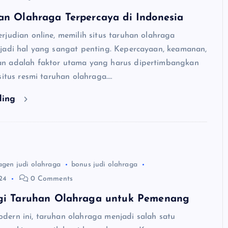
an Olahraga Terpercaya di Indonesia
rjudian online, memilih situs taruhan olahraga
jadi hal yang sangat penting. Kepercayaan, keamanan,
n adalah faktor utama yang harus dipertimbangkan
situs resmi taruhan olahraga.…
ding
agen judi olahraga
bonus judi olahraga
24
0 Comments
egi Taruhan Olahraga untuk Pemenang
ern ini, taruhan olahraga menjadi salah satu