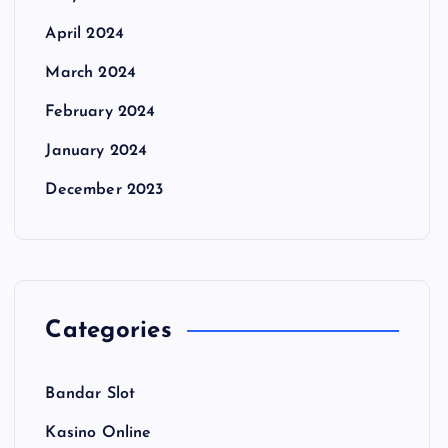
April 2024
March 2024
February 2024
January 2024
December 2023
Categories
Bandar Slot
Kasino Online