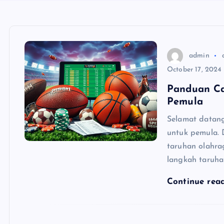
admin
October 17, 2024
Panduan Ca
Pemula
Selamat datang
untuk pemula. 
taruhan olahra
langkah taruha
Continue rea