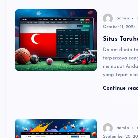
admin
October 11, 2024
Situs Taruh
Dalam dunia ta
terpercaya san
membuat Anda 
yang tepat ak
Continue rea
admin
September 20, 2