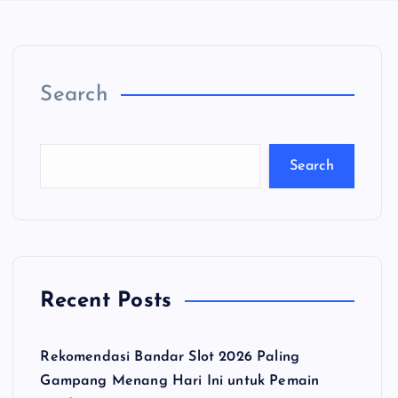
Search
Search
Recent Posts
Rekomendasi Bandar Slot 2026 Paling
Gampang Menang Hari Ini untuk Pemain