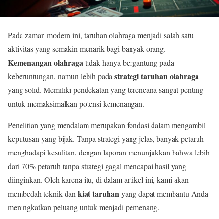
Pada zaman modern ini, taruhan olahraga menjadi salah satu
aktivitas yang semakin menarik bagi banyak orang.
Kemenangan olahraga
tidak hanya bergantung pada
strategi taruhan olahraga
keberuntungan, namun lebih pada
yang solid. Memiliki pendekatan yang terencana sangat penting
untuk memaksimalkan potensi kemenangan.
Penelitian yang mendalam merupakan fondasi dalam mengambil
keputusan yang bijak. Tanpa strategi yang jelas, banyak petaruh
menghadapi kesulitan, dengan laporan menunjukkan bahwa lebih
dari 70% petaruh tanpa strategi gagal mencapai hasil yang
diinginkan. Oleh karena itu, di dalam artikel ini, kami akan
kiat taruhan
membedah teknik dan
yang dapat membantu Anda
meningkatkan peluang untuk menjadi pemenang.