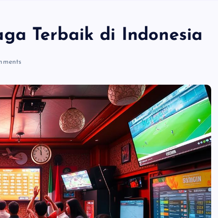
ga Terbaik di Indonesia
mments