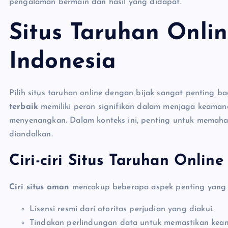
pengalaman bermain dan hasil yang didapat.
Situs Taruhan Onlin
Indonesia
Pilih situs taruhan online dengan bijak sangat penting b
terbaik
memiliki peran signifikan dalam menjaga keama
menyenangkan. Dalam konteks ini, penting untuk memahami
diandalkan.
Ciri-ciri Situs Taruhan Onlin
Ciri situs aman
mencakup beberapa aspek penting yang p
Lisensi resmi dari otoritas perjudian yang diakui.
Tindakan perlindungan data untuk memastikan kea