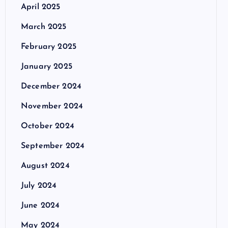
April 2025
March 2025
February 2025
January 2025
December 2024
November 2024
October 2024
September 2024
August 2024
July 2024
June 2024
May 2024