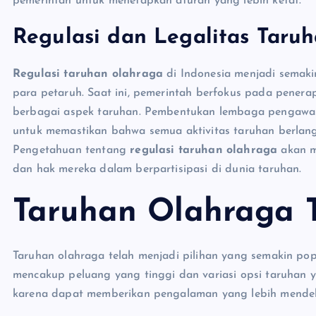
pemerintah untuk menetapkan aturan yang lebih ketat.
Regulasi dan Legalitas Taru
Regulasi taruhan olahraga
di Indonesia menjadi semak
para petaruh. Saat ini, pemerintah berfokus pada pener
berbagai aspek taruhan. Pembentukan lembaga pengawa
untuk memastikan bahwa semua aktivitas taruhan berlang
Pengetahuan tentang
regulasi taruhan olahraga
akan m
dan hak mereka dalam berpartisipasi di dunia taruhan.
Taruhan Olahraga 
Taruhan olahraga telah menjadi pilihan yang semakin pop
mencakup peluang yang tinggi dan variasi opsi taruhan 
karena dapat memberikan pengalaman yang lebih mendeb