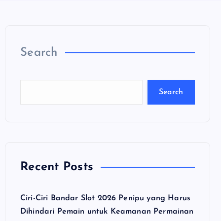
Search
Search
Recent Posts
Ciri-Ciri Bandar Slot 2026 Penipu yang Harus
Dihindari Pemain untuk Keamanan Permainan