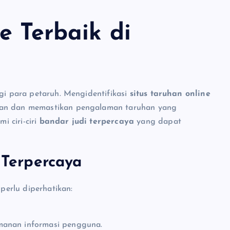
e Terbaik di
agi para petaruh. Mengidentifikasi
situs taruhan online
nan dan memastikan pengalaman taruhan yang
 ciri-ciri
bandar judi terpercaya
yang dapat
e Terpercaya
erlu diperhatikan:
manan informasi pengguna.