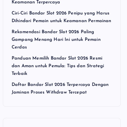
Keamanan Terpercaya
Ciri-Ciri Bandar Slot 2026 Penipu yang Harus
Dihindari Pemain untuk Keamanan Permainan
Rekomendasi Bandar Slot 2026 Paling
Gampang Menang Hari Ini untuk Pemain
Cerdas
Panduan Memilih Bandar Slot 2026 Resmi
dan Aman untuk Pemula: Tips dan Strategi
Terbaik
Daftar Bandar Slot 2026 Terpercaya Dengan
Jaminan Proses Withdraw Tercepat