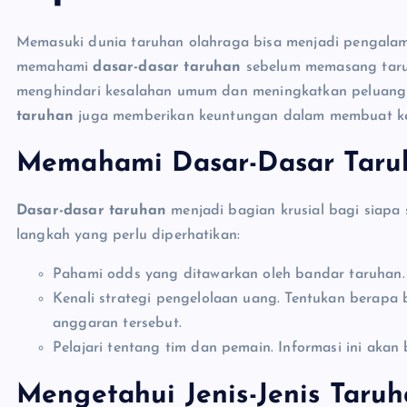
Memasuki dunia taruhan olahraga bisa menjadi pengalam
memahami
dasar-dasar taruhan
sebelum memasang taru
menghindari kesalahan umum dan meningkatkan peluang 
taruhan
juga memberikan keuntungan dalam membuat kep
Memahami Dasar-Dasar Taru
Dasar-dasar taruhan
menjadi bagian krusial bagi siapa 
langkah yang perlu diperhatikan:
Pahami odds yang ditawarkan oleh bandar taruhan.
Kenali strategi pengelolaan uang. Tentukan berapa
anggaran tersebut.
Pelajari tentang tim dan pemain. Informasi ini aka
Mengetahui Jenis-Jenis Taru