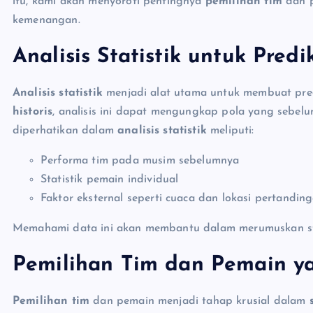
itu, kami akan menyoroti pentingnya
pemilihan tim
dan p
kemenangan.
Analisis Statistik untuk Pred
Analisis statistik
menjadi alat utama untuk membuat pre
historis
, analisis ini dapat mengungkap pola yang sebelu
diperhatikan dalam
analisis statistik
meliputi:
Performa tim pada musim sebelumnya
Statistik pemain individual
Faktor eksternal seperti cuaca dan lokasi pertandin
Memahami data ini akan membantu dalam merumuskan stra
Pemilihan Tim dan Pemain y
Pemilihan tim
dan pemain menjadi tahap krusial dalam