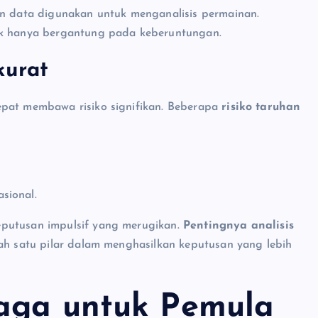
dan data digunakan untuk menganalisis permainan.
dak hanya bergantung pada keberuntungan.
kurat
epat membawa risiko signifikan. Beberapa
risiko taruhan
sional.
eputusan impulsif yang merugikan.
Pentingnya analisis
lah satu pilar dalam menghasilkan keputusan yang lebih
raga untuk Pemula