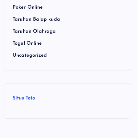
Poker Online
Taruhan Balap kuda
Taruhan Olahraga
Togel Online
Uncategorized
Situs Toto