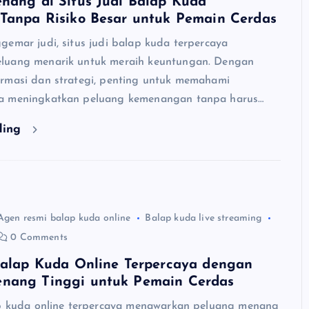
nang di Situs Judi Balap Kuda
 Tanpa Risiko Besar untuk Pemain Cerdas
gemar judi, situs judi balap kuda terpercaya
luang menarik untuk meraih keuntungan. Dengan
rmasi dan strategi, penting untuk memahami
a meningkatkan peluang kemenangan tanpa harus…
ding
Agen resmi balap kuda online
Balap kuda live streaming
0 Comments
 Balap Kuda Online Terpercaya dengan
nang Tinggi untuk Pemain Cerdas
ap kuda online terpercaya menawarkan peluang menang