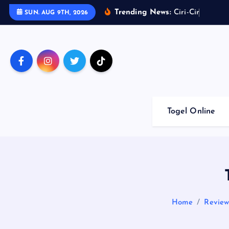
S
Trending News:
C
i
r
i
-
C
i
r
i
B
a
n
d
a
SUN. AUG 9TH, 2026
k
i
p
t
o
c
o
Togel Online
n
t
e
n
t
Home
Review