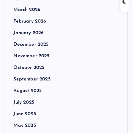
March 2026
February 2026
January 2026
December 2025
November 2025
October 2025
September 2025
August 2025
July 2025
June 2025
May 2025