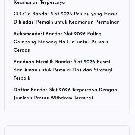
Keamanan Terpercaya
Ciri-Ciri Bandar Slot 2026 Penipu yang Harus
Dihindari Pemain untuk Keamanan Permainan
Rekomendasi Bandar Slot 2026 Paling
Gampang Menang Hari Ini untuk Pemain
Cerdas
Panduan Memilih Bandar Slot 2026 Resmi
dan Aman untuk Pemula: Tips dan Strategi
Terbaik
Daftar Bandar Slot 2026 Terpercaya Dengan
Jaminan Proses Withdraw Tercepat