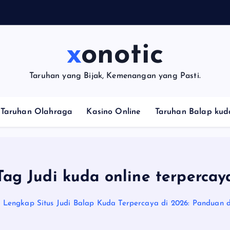
xonotic
Taruhan yang Bijak, Kemenangan yang Pasti.
Taruhan Olahraga
Kasino Online
Taruhan Balap kud
Tag Judi kuda online terpercay
 Lengkap Situs Judi Balap Kuda Terpercaya di 2026: Panduan d