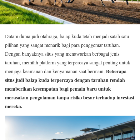
Dalam dunia judi olahraga, balap kuda telah menjadi salah satu
pilihan yang sangat menarik bagi para penggemar taruhan.
Dengan banyaknya situs yang menawarkan berbagai jenis
taruhan, memilih platform yang terpercaya sangat penting untuk
Beberapa
menjaga keamanan dan kenyamanan saat bermain.
situs judi balap kuda terpercaya dengan taruhan rendah
memberikan kesempatan bagi pemain baru untuk
merasakan pengalaman tanpa risiko besar terhadap investasi
mereka.