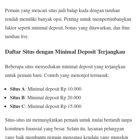
Pemain yang mencari situs judi balap kuda dengan taruhan
rendah memiliki banyak opsi. Penting untuk mempertimbangkan
faktor seperti minimal deposit, bonus yang ditawarkan, dan fitur
taruhan live.
Daftar Situs dengan Minimal Deposit Terjangkau
Beberapa situs menyediakan minimal deposit yang terjangkau
untuk pemain baru. Contoh yang menonjol termasuk:
Situs A
: Minimal deposit Rp 10.000
Situs B
: Minimal deposit Rp 20.000
Situs C
: Minimal deposit Rp 15.000
Situs-situs ini memungkinkan pemain untuk mulai bertaruh tanpa
komitmen finansial yang besar. Selain itu, layanan pelanggan
yang baik membantu pemain mengatasi kendala yang mungkin