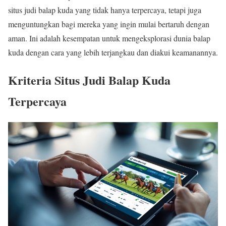
situs judi balap kuda yang tidak hanya terpercaya, tetapi juga
menguntungkan bagi mereka yang ingin mulai bertaruh dengan
aman. Ini adalah kesempatan untuk mengeksplorasi dunia balap
kuda dengan cara yang lebih terjangkau dan diakui keamanannya.
Kriteria Situs Judi Balap Kuda
Terpercaya