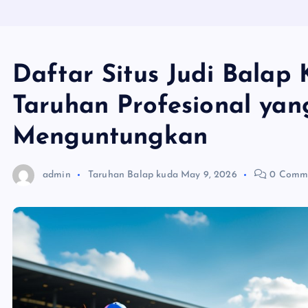
Daftar Situs Judi Balap
Taruhan Profesional ya
Menguntungkan
admin
Taruhan Balap kuda
May 9, 2026
0 Comm