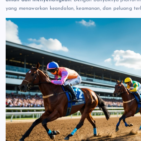
yang menawarkan keandalan, keamanan, dan peluang terb