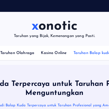
e
r
g
a
b
u
xonotic
Taruhan yang Bijak, Kemenangan yang Pasti.
Taruhan Olahraga
Kasino Online
Taruhan Balap kud
uda Terpercaya untuk Taruhan
Menguntungkan
Judi Balap Kuda Terpercaya untuk Taruhan Profesional yang 