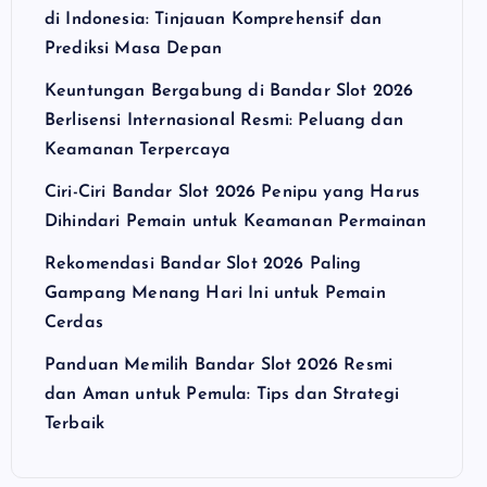
di Indonesia: Tinjauan Komprehensif dan
Prediksi Masa Depan
Keuntungan Bergabung di Bandar Slot 2026
Berlisensi Internasional Resmi: Peluang dan
Keamanan Terpercaya
Ciri-Ciri Bandar Slot 2026 Penipu yang Harus
Dihindari Pemain untuk Keamanan Permainan
Rekomendasi Bandar Slot 2026 Paling
Gampang Menang Hari Ini untuk Pemain
Cerdas
Panduan Memilih Bandar Slot 2026 Resmi
dan Aman untuk Pemula: Tips dan Strategi
Terbaik