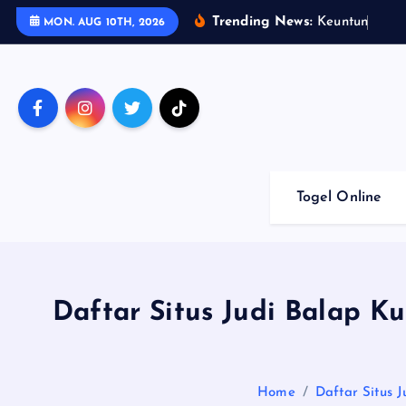
S
Trending News:
K
e
u
n
t
u
n
g
a
n
B
MON. AUG 10TH, 2026
k
i
p
t
o
c
o
Togel Online
n
t
e
n
t
Daftar Situs Judi Balap K
Home
Daftar Situs 