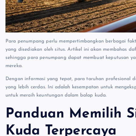
Para penumpang perlu mempertimbangkan berbagai faktor,
yang disediakan oleh situs. Artikel ini akan membahas da
sehingga para penumpang dapat membuat keputusan ya
mereka.
Dengan informasi yang tepat, para taruhan profesional
yang lebih cerdas. Ini adalah kesempatan untuk mengeks
untuk meraih keuntungan dalam balap kuda.
Panduan Memilih Si
Kuda Terpercaya